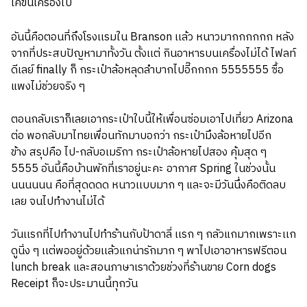
เคขึ้นเครื่องไป
อันนี้คือตอนที่ถึงโรงเเรมใน Branson เเล้ว หนาวมากกกกกก หลัง
จากที่ประสบปัญหามาทั้งวัน ตั้งเเต่ กินอาหารบนเครื่องไม่ได้ ไฟลท์
ดีเลย์ finally ก็ กระเป๋าล้อหลุดลำบากไปอี๊กกกก 5555555 ซื้อ
แพงไม่ช่วยจริง ๆ
ตอนกลับเราก็เลยเอากระเป๋าใบนี้ให้เพื่อนซ่อมเอาไปเที่ยว Arizona
ต่อ พอกลับมาไทยเพื่อนทักมาบอกว่า กระเป๋ามึงล้อหายไปอีก
ข้าง
สรุปคือ ไป-กลับอเมริกา กระเป๋าล้อหายไปสอง คุ้มสุด ๆ
5555 อันนี้คือบ้านพักที่เราอยู่นะคะ อากาศ Spring ในช่วงนั้น
นนนนนน คือที่สุดดดด หนาวเเบบมาก ๆ และจะมีวันนึ่งคือติดลบ
เลย จนไปทำงานไม่ได้
วันเเรกที่ไปทำงานไปทำร้านกับป้าดาลี่ เเรก ๆ กลัวแกมากเพราะเเก
ดูนิ่ง ๆ เเต่พออยู่ด้วยเเล้วแกน่ารักมาก ๆ พาไปเอาอาหารฟรีตอน
lunch break และสอนภาษาเราด้วยช่วงที่ร้านขาย Corn dogs
Receipt ก็จะประมานนี้ทุกวัน