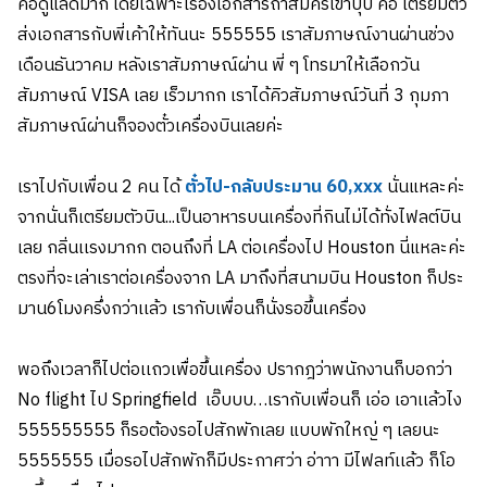
คือดูแลดีมาก โดยเฉพาะเรื่องเอกสารถ้าสมัครเข้าปุ๊บ คือ เตรียมตัว
ส่งเอกสารกับพี่เค้าให้ทันนะ 555555 เราสัมภาษณ์งานผ่านช่วง
เดือนธันวาคม หลังเราสัมภาษณ์ผ่าน พี่ ๆ โทรมาให้เลือกวัน
สัมภาษณ์ VISA เลย เร็วมากก เราได้คิวสัมภาษณ์วันที่ 3 กุมภา
สัมภาษณ์ผ่านก็จองตั๋วเครื่องบินเลยค่ะ
เราไปกับเพื่อน 2 คน ได้
ตั๋วไป-กลับประมาน 60,xxx
นั่นแหละค่ะ
จากนั่นก็เตรียมตัวบิน...เป็นอาหารบนเครื่องที่กินไม่ได้ทั่งไฟลต์บิน
เลย กลิ่นเเรงมากก ตอนถึงที่ LA ต่อเครื่องไป Houston นี่แหละค่ะ
ตรงที่จะเล่าเราต่อเครื่องจาก LA มาถึงที่สนามบิน Houston ก็ประ
มาน6โมงครึ่งกว่าเเล้ว เรากับเพื่อนก็นั่งรอขึ้นเครื่อง
พอถึงเวลาก็ไปต่อเเถวเพื่อขึ้นเครื่อง ปรากฎว่าพนักงานก็บอกว่า
No flight ไป Springfield เอิ๊บบบ…เรากับเพื่อนก็ เอ่อ เอาเเล้วไง
555555555 ก็รอต้องรอไปสักพักเลย แบบพักใหญ่ ๆ เลยนะ
5555555
เมื่อรอไปสักพักก็มีประกาศว่า อ่าาา มีไฟลท์เเล้ว ก็โอ