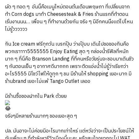
ผัด ๆ ทอด ๆ อันนี้คือเมนูใหม่ตอนต้นเดือนพฤษภา ที่เปลี่ยนจาก
ทำ Corn dogs มาทำ Cheesesteak & Fries ร้านแรกที่ทำตอน
เริ่มงานนน… เพื่อน ๆ ที่ทำงานด้วยกัน จริง ๆ มีอีกคนนึงเเต่ไปไหน
ไม่รู้วววววว
กิน Ice cream ฟรีทุกวัน เบรกปุ๊บ ว่างปุ๊บบ เดินไปขอของกินคือ
พวกเราาาา5555555 Enjoy Eating สุด ๆ กล่องน้ำรีฟิลที่หนัก
มาก ๆ ที่นี่คือ Branson Landing ที่ที่คนหรือวัยรุ่นจะชอบมาเดินชิว
ๆ กันตอนเย็น ๆ อากาศดีมากกก เพราะติดแอ่งน้ำไม่รู้ว่าเรียกว่า
อะไร5555 มีโชว์ไฟให้ดูทุก ๆ ชม มีร้านให้ shopping เยอะมาก มี
ร้านbrand เยอะไม่เเพ้ Tango Outlet เลออ
มีร้านซื้อของฝากใน Park ด้วยย
จริงๆมีหลายร้านมากๆ ของเยอะสุด ๆ
ปล. มันอาจะไม่ค่อยมีอะไรมากเท่าไหร่ เเต่หวังว่าจะเป็นประโยชน์ให้
กับเพื่อน ๆ ที่กำลังหารีวิวเมืองนี้นะคะ หรือสนใจอยากจะไป WAT