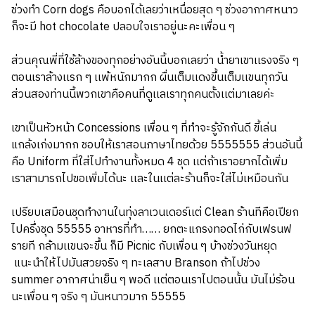
ช่วงทำ Corn dogs คือบอกได้เลยว่าเหนื่อยสุด ๆ ช่วงอากาศหนาว
ก็จะมี hot chocolate ปลอบใจเราอยู่นะคะเพื่อน ๆ
ส่วนคุณพี่ที่ใช้ล้างของทุกอย่างอันนี้บอกเลยว่า น้ำยาเขาเเรงจริง ๆ
ตอนเราล้างเเรก ๆ เเพ้หนักมากก ผื่นเต็มเเดงขึ้นเต็มเเขนทุกวัน
ส่วนสองท่านนี้พวกเขาคือคนที่ดูเเลเราทุกคนตั้งเเต่มาเลยค่ะ
เขาเป็นหัวหน้า Concessions เพื่อน ๆ ที่ทำจะรู้จักกันดี ขี้เล่น
แกล้งเก่งมากก ชอบให้เราสอนภาษาไทยด้วย 5555555 ส่วนอันนี้
คือ Uniform ที่ใส่ไปทำงานทั้งหมด 4 ชุด เเต่ถ้าเราอยากได้เพิ่ม
เราสามารถไปขอเพิ่มได้นะ เเละในเเต่ละร้านก็จะใส่ไม่เหมือนกัน
เปรียบเสมือนชุดทำงานในทุ่งลาเวนเดอร์เเต่ Clean ร้านทีคือเปียก
ไปครึ่งชุด 55555 อาหารที่ทำ…… ยกตะแกรงทอดไก่กับเฟรนฟ
รายที กล้ามเเขนจะขึ้น ก็มี Picnic กับเพื่อน ๆ บ้างช่วงวันหยุด
แนะนำให้ไปมันสวยจริง ๆ ทะเลสาบ Branson ถ้าไปช่วง
summer อากาศน่าเย็น ๆ พอดี เเต่ตอนเราไปตอนนั้น มันไม่ร้อน
นะเพื่อน ๆ จริง ๆ มันหนาวมาก 55555