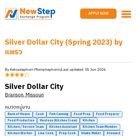
Home
Work and travel
APPLY NOW
Jobs
Reviews
Silver Dollar City (Spring 2023) by
Promotions
แพรว
Contact us
APPLY NOW
By
Ketsadaphorn
Phimphaphorm
|
Last updated:
05 Jun 2026
Silver Dollar City
Branson
,
Missouri
หมวดหมู่งาน
Back of House
Cook
Fish Canning
Food Prep
Food Preparer
Food Production
Hostess (Kitchen Crew)
Kitchen
Kitchen / Service Team
Kitchen Assistant
Kitchen Team Member
Kitchen Worker
Line Cook
Prep Cook
Shake Maker
Steward