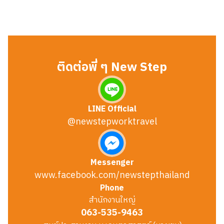
ติดต่อพี่ ๆ New Step
LINE Official
@newstepworktravel
Messenger
www.facebook.com/newstepthailand
Phone
สำนักงานใหญ่
063-535-9463