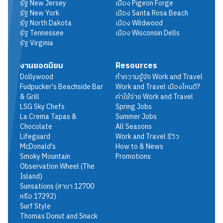
รัฐ
New Jersey
เมือง
Pigeon Forge
รัฐ
New York
เมือง
Santa Rosa Beach
รัฐ
North Dakota
เมือง
Wildwood
รัฐ
Tennessee
เมือง
Wisconsin Dells
รัฐ
Virginia
งานยอดนิยม
Resources
Dollywood
ทำความรู้จัก Work and Travel
Fudpucker's Beachside Bar
Work and Travel เมืองไหนดี?
& Grill
ค่าใช้จ่าย Work and Travel
LSG Sky Chefs
Spring Jobs
La Crema Tapas &
Summer Jobs
Chocolate
All Seasons
Lifeguard
Work and Travel รีวิว
McDonald's
How to & News
Smoky Mountain
Promotions
Observation Wheel (The
Island)
Sunsations (สาขา 12700
หรือ 17292)
Surf Style
Thomas Donut and Snack