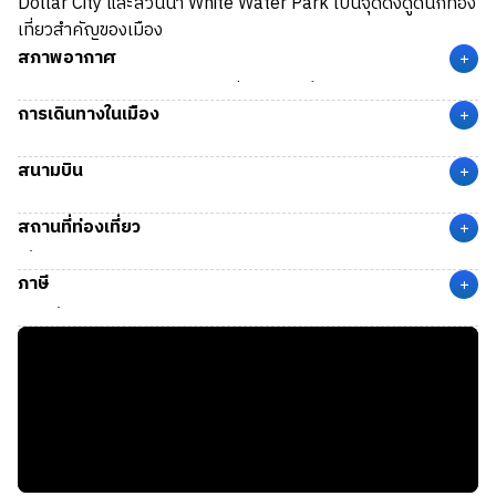
Dollar City และสวนน้ำ White Water Park เป็นจุดดึงดูดนักท่อง
เที่ยวสำคัญของเมือง
สภาพอากาศ
+
Branson
มีสภาพอากาศแบบกึ่งเขตร้อนชื้น ในฤดูใบไม้ผลิ
การเดินทางในเมือง
(Spring) มีอุณหภูมิอยู่ที่ 3 – 24 °C และในฤดูร้อน (Summer) มี
+
อุณหภูมิอยู่ที่ 13 – 31 °C
ใน Branson จะต้องเรียกใช้บริการรถ Uber หรือ Lyft เป็นหลัก
สนามบิน
แต่สำหรับงานในถนนท่องเที่ยวหลัก (Strip) สามารถเดินไปทำงาน
+
หรือจะใช้ Kick Scooter ก็ได้
สนามบิน SGF
(Springfield-Branson National Airport) เมือง
สถานที่ท่องเที่ยว
Springfield, MO ห่างจากเมือง Branson 53 ไมล์ (85 กม.) ใช้
+
เวลาเดินทางด้วยรถยนตร์ประมาณ 1 ชั่วโมง
เขื่อน:
Table Rock Lake
ภาษี
ล่องเรือ:
Showboat Branson Belle
+
สวนสนุก:
Silver Dollar City, White Water Park
ภาษีที่จะถูกหักจากรายได้
พิพิธภัณฑ์:
Hollywood Wax Museum
State Tax:
4.70%
การแสดง:
Dick Clark's American Bandstand Theater,
Federal Tax:
อัตราก้าวหน้าตามรายได้
Dolly Parton's Stampede
ภาษีในการซื้อสินค้า
ช้อปปิ้ง:
Branson Landing, Tanger Outlets Branson,
Sales Tax:
10.35%
Walmart