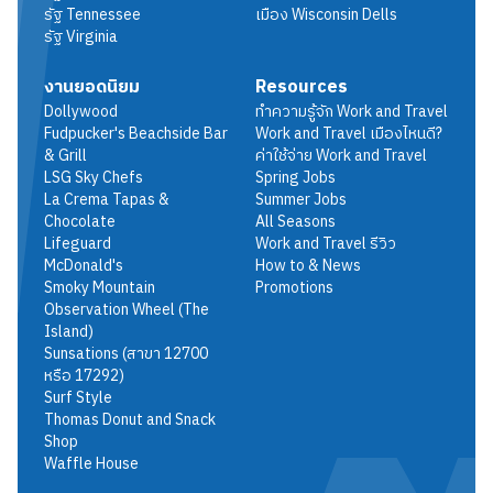
รัฐ
Tennessee
เมือง
Wisconsin Dells
รัฐ
Virginia
งานยอดนิยม
Resources
Dollywood
ทำความรู้จัก Work and Travel
Fudpucker's Beachside Bar
Work and Travel เมืองไหนดี?
& Grill
ค่าใช้จ่าย Work and Travel
LSG Sky Chefs
Spring Jobs
La Crema Tapas &
Summer Jobs
Chocolate
All Seasons
Lifeguard
Work and Travel รีวิว
McDonald's
How to & News
Smoky Mountain
Promotions
Observation Wheel (The
Island)
Sunsations (สาขา 12700
หรือ 17292)
Surf Style
Thomas Donut and Snack
Shop
Waffle House