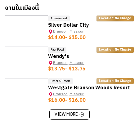
งานในเมืองนี้
Amusement
Location: No Charge
Silver Dollar City
Branson
,
Missouri
$14.00
- $15.00
Fast Food
Location: No Charge
Wendy's
Branson
,
Missouri
$13.75
- $13.75
Hotel & Resort
Location: No Charge
Westgate Branson Woods Resort
Branson
,
Missouri
$16.00
- $16.00
VIEW MORE