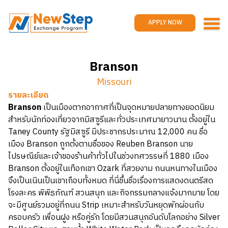
Home
Work and travel
APPLY NOW
Jobs
Reviews
Branson
Promotions
Missouri
Contact us
APPLY NOW
รายละเอียด
Branson
เป็นเมืองตากอากาศที่เป็นจุดหมายปลายทางยอดนิยม
สำหรับนักท่องเที่ยวจากมิสซูรีและทั่วประเทศมายาวนาน ตั้งอยู่ใน
Taney County รัฐมิสซูรี มีประชากรประมาณ 12,000 คน ชื่อ
เมือง Branson ถูกตั้งตามชื่อของ Reuben Branson นาย
ไปรษณีย์และเจ้าของร้านค้าทั่วไปในช่วงทศวรรษที่ 1880 เมือง
Branson ตั้งอยู่ในเทือกเขา Ozark ที่สวยงาม ถนนหนทางในเมือง
จึงเป็นเนินเป็นเขาเกือบทั้งหมด ที่นี่ขึ้นชื่อเรื่องการแสดงดนตรีสด
โรงละคร พิพิธภัณฑ์ สวนสนุก และกิจกรรมกลางแจ้งมากมาย โดย
จะมีศูนย์รวมอยู่ที่ถนน Strip เหมาะสำหรับวันหยุดพักผ่อนกับ
ครอบครัว เพื่อนฝูง หรือคู่รัก โดยมีสวนสนุกอันดับโลกอย่าง Silver