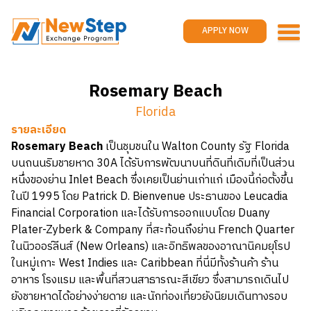
Home
Work and travel
APPLY NOW
Jobs
Reviews
Rosemary Beach
Promotions
Florida
Contact us
APPLY NOW
รายละเอียด
Rosemary Beach
เป็นชุมชนใน Walton County รัฐ Florida
บนถนนริมชายหาด 30A ได้รับการพัฒนาบนที่ดินที่เดิมที่เป็นส่วน
หนึ่งของย่าน Inlet Beach ซึ่งเคยเป็นย่านเก่าแก่ เมืองนี้ก่อตั้งขึ้น
ในปี 1995 โดย Patrick D. Bienvenue ประธานของ Leucadia
Financial Corporation และได้รับการออกแบบโดย Duany
Plater-Zyberk & Company ที่สะท้อนถึงย่าน French Quarter
ในนิวออร์ลีนส์ (New Orleans) และอิทธิพลของอาณานิคมยุโรป
ในหมู่เกาะ West Indies และ Caribbean ที่นี่มีทั้งร้านค้า ร้าน
อาหาร โรงแรม และพื้นที่สวนสาธารณะสีเขียว ซึ่งสามารถเดินไป
ยังชายหาดได้อย่างง่ายดาย และนักท่องเที่ยวยังนิยมเดินทางรอบ