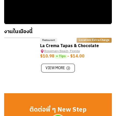
ที่ระลึก
ภาษีในการซื้อสินค้า
30A:
ถนนเลียบชายหาดที่มีร้านค้า ร้านอาหาร ให้คุณได้เดินเล่น
Sales Tax:
7.5%
ชมวิว และสัมผัสบรรยากาศของเมืองชายทะเล
Rosemary Beach Town Hall:
อาคารที่ทำการของเมืองที่มี
สถาปัตยกรรมสวยงาม เป็นจุดถ่ายรูปที่ได้รับความนิยม
งานในเมืองนี้
Henderson Beach State Park:
สวนสาธารณะที่อยู่ใกล้เคียง
กับ Rosemary Beach มีชายหาดที่สวยงาม ป่าสน และเส้นทาง
Restaurant
Location: Extra Charge
เดินป่า
La Crema Tapas & Chocolate
Grayton Beach State Park:
อีกหนึ่งสวนสาธารณะที่อยู่ใกล้
Rosemary Beach
,
Florida
$10.98
- $14.00
+ Tips
เคียง มีชายหาดที่เงียบสงบและมีธรรมชาติที่อุดมสมบูรณ์ เหมาะ
สำหรับการเดินป่า ขี่จักรยาน และชมนก
VIEW MORE
ติดต่อพี่ ๆ New Step