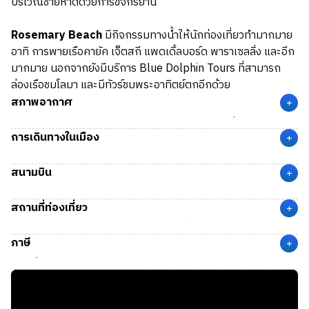
บริเวณชายหาดด้วยการขี่จักรยาน
Rosemary Beach
มีกิจกรรมทางน้ำให้นักท่องเที่ยวทำมากมาย
อาทิ การพายเรือคายัค เจ็ตสกี แพดเดิ้ลบอร์ด พาราเซลลิ่ง และอีก
มากมาย นอกจากยังมีบริการ Blue Dolphin Tours ที่สามารถ
ล่องเรือชมโลมา และมีทัวร์ชมพระอาทิตย์ตกอีกด้วย
สภาพอากาศ
+
Rosemary Beach
มีสภาพภูมิอากาศแบบอบอุ่นชื้นเขตร้อน
การเดินทางในเมือง
(Tropical Savanna Climate) ซึ่งเป็นลักษณะเด่นของภูมิภาค
+
ตะวันออกเฉียงใต้ของสหรัฐอเมริกา โดยมีฤดูร้อนที่ร้อนชื้น และฤดู
ที่เมือง Rosemary Beach เป็นเมืองชายหาดเล็ก ๆ ที่ไม่มีขนส่ง
สนามบิน
หนาวที่อบอุ่น ในฤดูใบไม้ผลิ (Spring) มีอุณหภูมิอยู่ที่ 15 – 30 °C
สาธารณะ แนะนำให้เดินทางด้วย Uber หรือ Lyft
+
และในฤดูร้อน (Summer) มีอุณหภูมิอยู่ที่ 24 – 32 °C
สนามบิน ECP
(Northwest Florida Beaches International
สถานที่ท่องเที่ยว
Airport) เมือง Rosemary Beach, FL ห่างจากเมือง Panama
+
City Beach 21 ไมล์ (34 กม.) ใช้เวลาเดินทางด้วยรถยนตร์
ชายหาด Rosemary Beach:
ชายหาดที่เป็นเอกลักษณ์ของเมือง
ภาษี
ประมาณ 30 นาที
นี้ มีน้ำทะเลสีฟ้าครามใส และทรายละเอียดขาวนุ่ม เหมาะสำหรับ
+
การเล่นน้ำทะเล อาบแดด และเดินเล่นริมชายหาด
ภาษีที่จะถูกหักจากรายได้
The Town Center:
ศูนย์กลางของเมือง Rosemary Beach ที่มี
State Tax:
-
ร้านค้า ร้านอาหาร และคาเฟ่มากมายให้เลือกชิมและเลือกซื้อสินค้า
Federal Tax:
อัตราก้าวหน้าตามรายได้