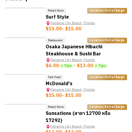
Retail Store
Location: Extra Charge
HOT
Surf Style
Panama City Beach
,
Florida
$15.00
- $15.00
Restaurant
Location: Extra Charge
Osaka Japanese Hibachi
Steakhouse & Sushi Bar
Panama City Beach
,
Florida
$6.00
- $13.00
+ Tips
+ Tips
Fast Food
Location: Extra Charge
McDonald's
Panama City Beach
,
Florida
$15.00
- $15.00
Retail Store
Location: Extra Charge
Sunsations (สาขา 12700 หรือ
17292)
Panama City Beach
,
Florida