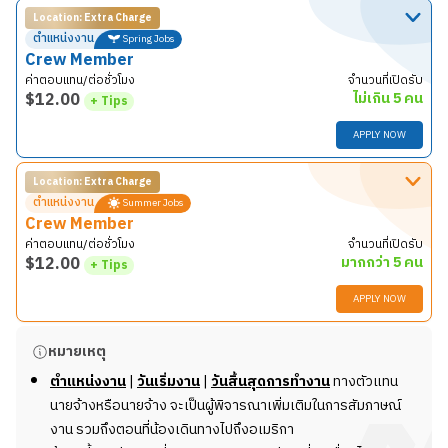
Location: Extra Charge
ตำแหน่งงาน
Spring Jobs
Crew Member
ค่าตอบแทน/ต่อชั่วโมง
จำนวนที่เปิดรับ
$
12.00
ไม่เกิน 5 คน
+ Tips
APPLY NOW
Location: Extra Charge
รายละเอียดงาน
ตำแหน่งงาน
Summer Jobs
กล่าวคำทักทายลูกค้า
Crew Member
จัดเตรียมโดนัทและไอศกรีม
ค่าตอบแทน/ต่อชั่วโมง
จำนวนที่เปิดรับ
ตกแต่งหน้าโดนัท
$
12.00
มากกว่า 5 คน
+ Tips
รับชำระเงิน
APPLY NOW
ทำความสะอาดเครื่องมือ ครัว และบริเวณร้าน
หมายเหตุ
รายละเอียดงาน
หมายเหตุ
ร้าน
Thomas Donut
มีในเครือหลายร้าน อยู่ที่ว่า
กล่าวคำทักทายลูกค้า
นายจ้างจะจัดให้น้อลงทำงานที่ไหน
ตำแหน่งงาน
|
วันเริ่มงาน
|
วันสิ้นสุดการทำงาน
ทางตัวแทน
จัดเตรียมโดนัทและไอศกรีม
*ข้อมูลนี้อาจมีการเปลี่ยนแปลง ขึ้นอยู่กับนายจ้าง
นายจ้างหรือนายจ้าง จะเป็นผู้พิจารณาเพิ่มเติมในการสัมภาษณ์
ตกแต่งหน้าโดนัท
งาน รวมถึงตอนที่น้องเดินทางไปถึงอเมริกา
รับชำระเงิน