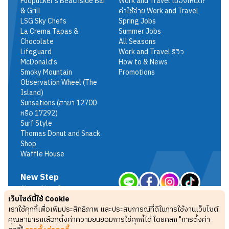
Fudpucker's Beachside Bar
Work and Travel เมืองไหนดี?
& Grill
ค่าใช้จ่าย Work and Travel
LSG Sky Chefs
Spring Jobs
La Crema Tapas &
Summer Jobs
Chocolate
All Seasons
Lifeguard
Work and Travel รีวิว
McDonald's
How to & News
Smoky Mountain
Promotions
Observation Wheel (The
Island)
Sunsations (สาขา 12700
หรือ 17292)
Surf Style
Thomas Donut and Snack
Shop
Waffle House
New Step
About New Step
เว็บไซต์นี้ใช้ Cookie
Terms & Conditions
เราใช้คุกกี้เพื่อเพิ่มประสิทธิภาพ และประสบการณ์ที่ดีในการใช้งานเว็บไซต์
Privacy Policy
คุณสามารถเลือกตั้งค่าความยินยอมการใช้คุกกี้ได้ โดยคลิก "การตั้งค่า
FAQ