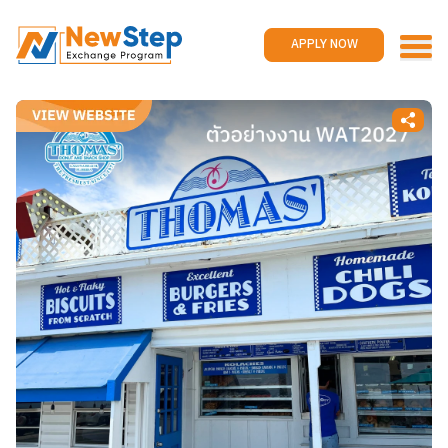
Home
Work and travel
APPLY NOW
Jobs
Reviews
Promotions
Contact us
APPLY NOW