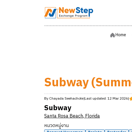
Home
Home
Subway (Summe
By
Chayada
Seehachote
|
Last updated:
12 Mar 2026
|
Subway
Santa Rosa Beach
,
Florida
หมวดหมู่งาน