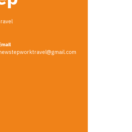
ravel
Email
newstepworktravel@gmail.com