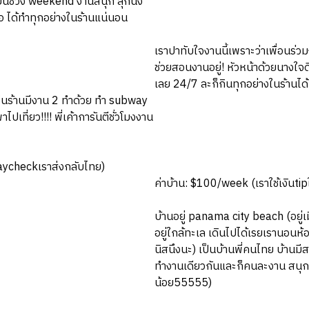
ย็นช่วง weekend งานสนุก ลุกนั่ง
มอ ได้ทำทุกอย่างในร้านแน่นอน
เราปาทับใจงานนี้เพราะว่าเพื่อนร่ว
ช่วยสอนงานอยู่! หัวหน้าด้วยนางใจ
เลย 24/7 ละก็กินทุกอย่างในร้านได้
นในร้านมีงาน 2 ทำด้วย ทำ subway
ปเที่ยว!!!! พี่เค้าการันตีชั่วโมงงาน
paycheckเราส่งกลับไทย)
ค่าบ้าน: $100/week (เราใช้เงินtip
บ้านอยู่ panama city beach (อยู่เม
อยู่ใกล้ทะเล เดินไปได้เรยเรานอนห
นิสนึงนะ) เป็นบ้านพี่คนไทย บ้านมีส
ทำงานเดียวกันและก็คนละงาน สนุก ๆ 
น้อย55555)