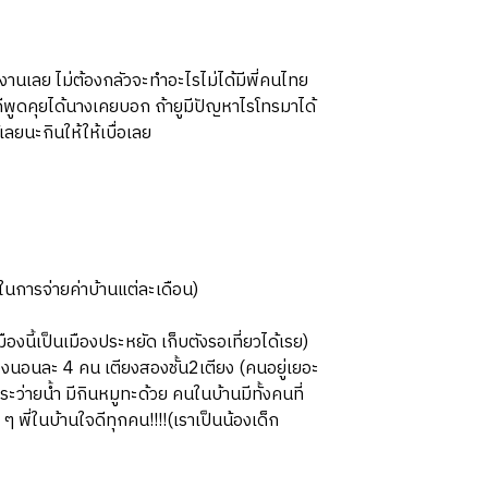
มงานเลย ไม่ต้องกลัวจะทำอะไรไม่ได้มีพี่คนไทย
ดีพูดคุยได้นางเคยบอก ถ้ายูมีปัญหาไรโทรมาได้
เลยนะกินให้ให้เบื่อเลย
ในการจ่ายค่าบ้านแต่ละเดือน)
ืองนี้เป็นเมืองประหยัด เก็บตังรอเที่ยวได้เรย)
้องนอนละ 4 คน เตียงสองชั้น2เตียง (คนอยู่เยอะ
ระว่ายน้ำ มีกินหมูทะด้วย คนในบ้านมีทั้งคนที่
พี่ในบ้านใจดีทุกคน!!!!(เราเป็นน้องเด็ก