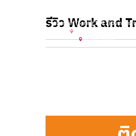
รีวิว Work and Tr
Dunkin' (Spring 2021) by กลอยใจ
Surf Style (Summer 2024) by Gif
Wildwood
,
New Jersey
Destin
,
Florida
ติ