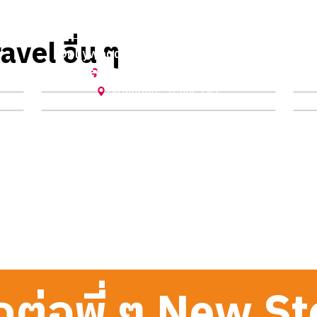
avel อื่น ๆ
Dollywood (Spring 2025) by Merce
t
Anakeesta (Spring 2023) by น้ำหอม
Pigeon Forge
,
Tennessee
Gatlinburg
,
Tennessee
ดต่อพี่ ๆ New S