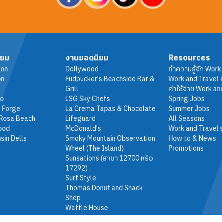
ิยม
งานยอดนิยม
Resources
ton
Dollywood
ทำความรู้จัก Work
on
Fudpucker's Beachside Bar &
Work and Travel เ
Grill
ค่าใช้จ่าย Work an
do
LSG Sky Chefs
Spring Jobs
 Forge
La Crema Tapas & Chocolate
Summer Jobs
 Rosa Beach
Lifeguard
All Seasons
ood
McDonald's
Work and Travel ร
sin Dells
Smoky Mountain Observation
How to & News
Wheel (The Island)
Promotions
Sunsations (สาขา 12700 หรือ
17292)
Surf Style
Thomas Donut and Snack
Shop
Waffle House