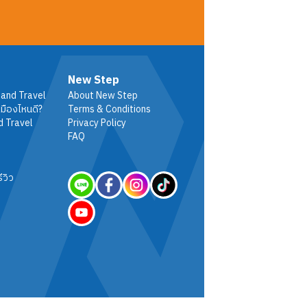
New Step
 and Travel
About New Step
มืองไหนดี?
Terms & Conditions
d Travel
Privacy Policy
FAQ
ีวิว