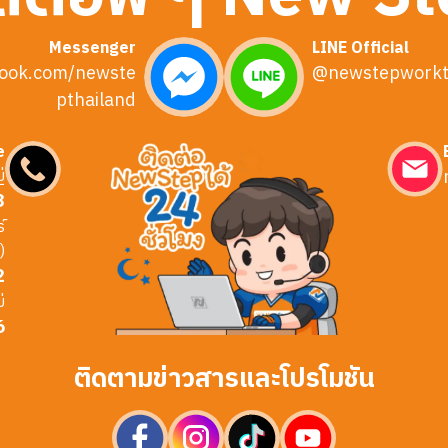
Messenger
LINE Official
ook.com/newste
@newstepworkt
pthailand
e
่
3
์
)
2
่
6
ติดตามข่าวสารและโปรโมชัน