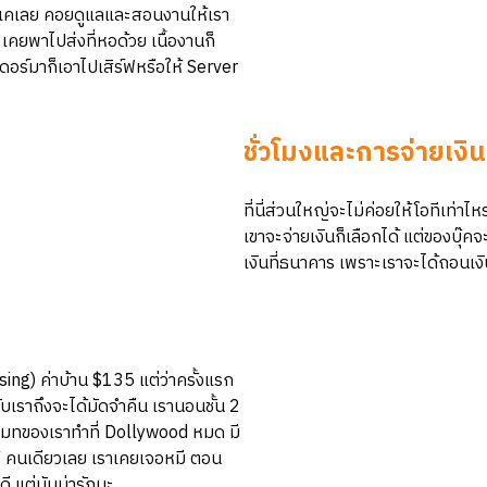
็โอเคเลย คอยดูแลและสอนงานให้เรา
ยพาไปส่งที่หอด้วย เนื้องานก็
อร์มาก็เอาไปเสิร์ฟหรือให้ Server
ชั่วโมงและการจ่ายเงิน
ที่นี่ส่วนใหญ่จะไม่ค่อยให้โอทีเท่าไห
เขาจะจ่ายเงินก็เลือกได้ แต่ของบุ๊คจ
เงินที่ธนาคาร เพราะเราจะได้ถอนเง
ing) ค่าบ้าน $135 แต่ว่าครั้งแรก
เราถึงจะได้มัดจำคืน เรานอนชั้น 2
 รูมเมทของเราทำที่ Dollywood หมด มี
V คนเดียวเลย เราเคยเจอหมี ตอน
ี แต่มันน่ารักนะ