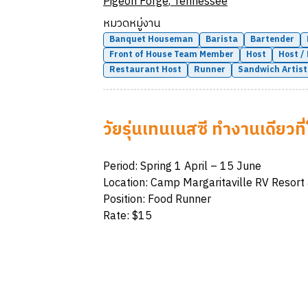
Pigeon Forge
,
Tennessee
หมวดหมู่งาน
Banquet Houseman
Barista
Bartender
Front of House Team Member
Host
Host /
Restaurant Host
Runner
Sandwich Artist
วัยรุ่นเทนเนสซี ทำงานเดียวที
Period: Spring 1 April – 15 June
Location: Camp Margaritaville RV Resort
Position: Food Runner
Rate: $15