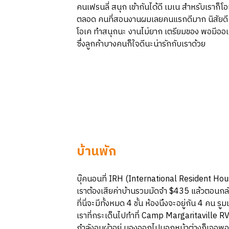
คนเฟรนลี่ สนุก เข้ากันได้ดี เมเน สำหรับเราก
ตลอด คนที่สอนงานผมเลยคนแรกดีมาก นิสัยดี เค
โอเค ทำสนุกนะ งานไม่ยาก เตรียมของ พอมีออเด
ซึ่งลูกค้าบางคนก็ใจดีนะน่ารักกับเราด้วย
บ้านพัก
บุ๊คนอนที่ IRH (International Resident Hous
เราต้องเสียค่าบ้านรวมมัดจำ $435 แล้วตอนกลับ
ที่นี่จะมีทั้งหมด 4 ชั้น ห้องนึงจะอยู่กัน 4 คน
เราที่กระเด็นไปทำที่ Camp Margaritaville R
กำลังอบผ้าอยู่ มองออกไปนอกหน้าต่างก็เจอพอด