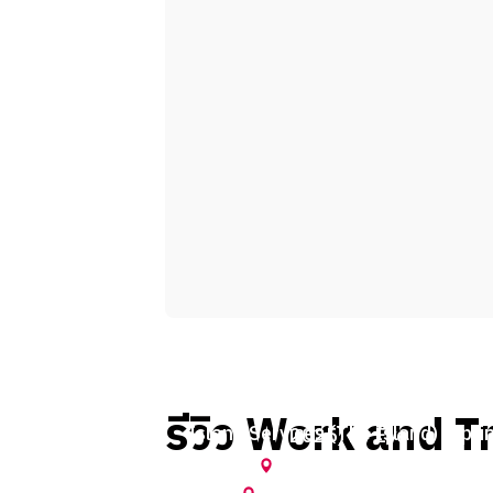
Lifeguard, Rockville, MD (Summe
รีวิว Work and Tr
Island Services (The Island) (Spri
2025) by Eye
2025) by Tontan
Annapolis
,
Maryland