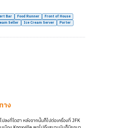
ert Bar
Food Runner
Front of House
ream Seller
Ice Cream Server
Porter
นทาง
ลงที่โดฮา หลังจากนั้นก็ไปต่อเครื่องที่ JFK
ในเมือง Knoxville พอไปถึงสนามบินก็มีรถมา