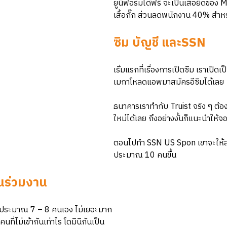
ยูนิฟอร์มได้ฟรี จะเป็นเสื้อยืดของ
เสื้อกั๊ก ส่วนลดพนักงาน 40% สำห
ซิม บัญชี และSSN
เริ่มแรกที่เรื่องการเปิดซิม เราเปิด
เมกาโหลดแอพมาสมัครอีซิมได้เลย
ธนาคารเราทำกับ Truist จริง ๆ ต้องจ
ใหม่ได้เลย ถึงอย่างงั้นก็แนะนำให
ตอนไปทำ SSN US Spon เขาจะให้ลงว
ประมาณ 10 คนขึ้น
อนร่วมงาน
ำประมาณ 7 – 8 คนเอง ไม่เยอะมาก
นที่ไม่เข้ากันเท่าไร โดมินิกันเป็น