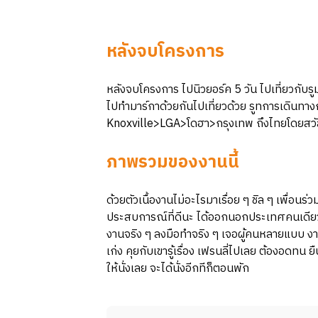
หลังจบโครงการ
หลังจบโครงการ ไปนิวยอร์ค 5 วัน ไปเที่ยวกับรู
ไปทำมาร์กาด้วยกันไปเที่ยวด้วย รูทการเดินทาง
Knoxville>LGA>โดฮา>กรุงเทพ ถึงไทยโดยสว
ภาพรวมของงานนี้
ด้วยตัวเนื้องานไม่อะไรมาเรื่อย ๆ ชิล ๆ เพื่อนร
ประสบการณ์ที่ดีนะ ได้ออกนอกประเทศคนเดียว
งานจริง ๆ ลงมือทำจริง ๆ เจอผู้คนหลายแบบ ง
เก่ง คุยกับเขารู้เรื่อง เฟรนลี่ไปเลย ต้องอดทน ย
ให้นั่งเลย จะได้นั่งอีกทีก็ตอนพัก