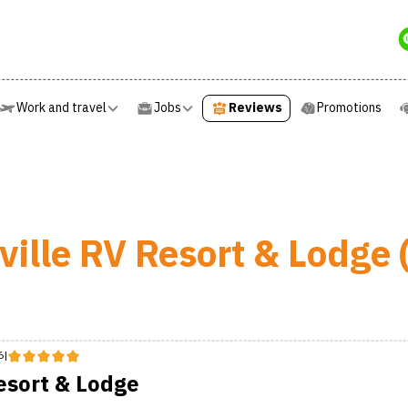
Work and travel
Jobs
Reviews
Promotions
Work and travel
Jobs
Reviews
Promotions
ille RV Resort & Lodge 
6
|
esort & Lodge