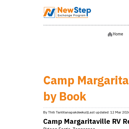
Home
Home
Camp Margaritav
by Book
By
Thiti
Tantitanapakdeekul
|
Last updated:
12 Mar 202
Camp Margaritaville RV R