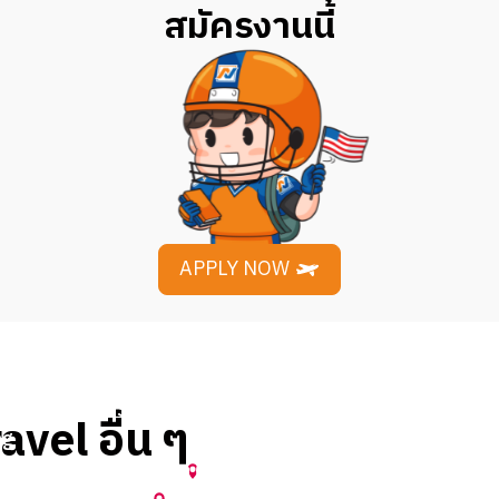
สมัครงานนี้
APPLY NOW
r
Surf Style (Summer 2025) by
avel อื่น ๆ
ng
Tapannek
D
Anakeesta (Spring 2023) by น้ำหอม
Destin
,
Florida