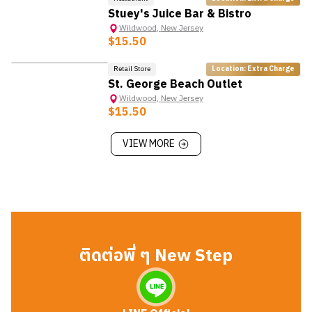
Stuey's Juice Bar & Bistro
Wildwood
,
New Jersey
$15.50
Retail Store
Location: Extra Charge
St. George Beach Outlet
Wildwood
,
New Jersey
$15.50
VIEW MORE
ติดต่อพี่ ๆ New Step