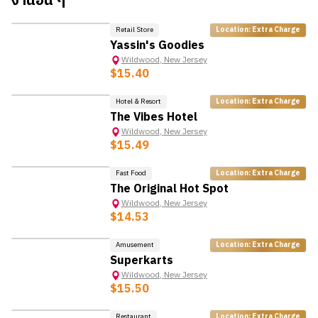
งานอื่น ๆ
Retail Store
Location: Extra Charge
Yassin's Goodies
Wildwood
,
New Jersey
$15.40
Hotel & Resort
Location: Extra Charge
The Vibes Hotel
Wildwood
,
New Jersey
$15.49
Fast Food
Location: Extra Charge
The Original Hot Spot
Wildwood
,
New Jersey
$14.53
Amusement
Location: Extra Charge
Superkarts
Wildwood
,
New Jersey
$15.50
Restaurant
Location: Extra Charge