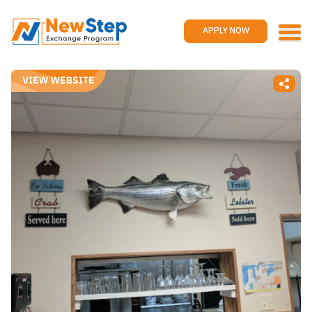
Home
Work and travel
APPLY NOW
Jobs
Reviews
Promotions
Contact us
APPLY NOW