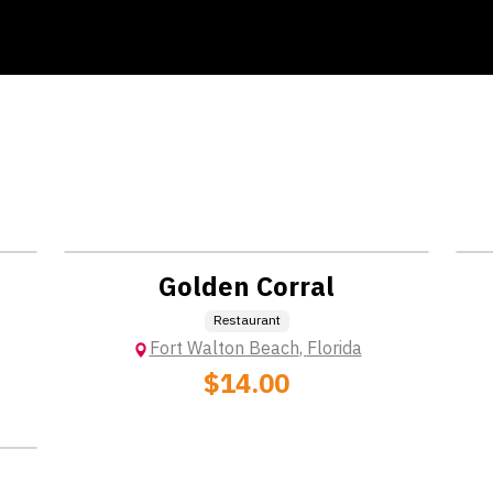
ton Beach)
ce Antiques, The Boardwalk on Okaloosa Island, Walmart
Location: Extra Charge
Golden Corral
T
Restaurant
Fort Walton Beach
,
Florida
$14.00