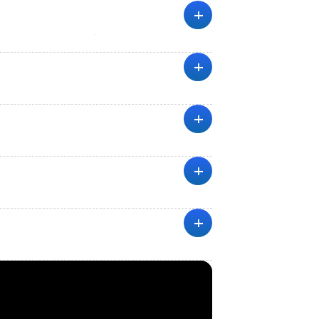
+
ing) มีอุณหภูมิอยู่ที่ 11 – 28 °C และในฤดู
+
เที่ยวสำคัญจะสามารถเดินทางด้วย Beach
อเที่ยว และ $6.00 ต่อวันและหากต้องการเดิน
+
ch 9 ไมล์ (14.5 กม.) ใช้เวลาเดินทางด้วยรถ
+
+
r