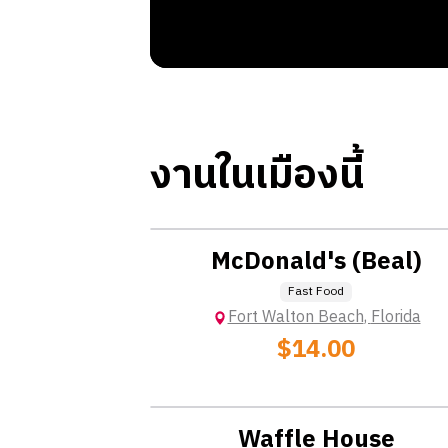
Sales Tax:
7%
วัดไทย:
Wat Mongkolratanaram (Fort Wal
ช้อปปิ้ง:
Destin Harbor Boardwalk, DeFran
งานในเมืองนี้
Location: Extra Charge
McDonald's (Beal)
HO
Fast Food
Fort Walton Beach
,
Florida
$14.00
Location: Extra Charge
Waffle House