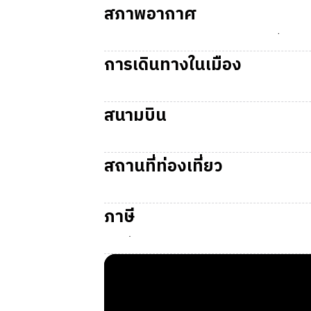
สภาพอากาศ
Fort Walton Beach
มีสภาพอากาศกึ่งเขตร้อน
ร้อน (Summer) มีอุณหภูมิอยู่ที่ 19 – 32 °C
การเดินทางในเมือง
ใน Fort Walton Beach สามารถเรียกใช้บริการ
Trolley ซึ่งมีเส้นทางผ่าน HarborWalk Villag
สนามบิน
ทางไปยังเมืองอื่น ๆ ใน Florida สามารถใช้รถบ
สนามบิน VPS
(Destin-Fort Walton Beach Ai
ยนตร์ประมาณ 15 นาที
สถานที่ท่องเที่ยว
ชายหาด:
Fort Walton Beach
เกาะ:
Okaloosa Island, Crab Island
ภาษี
ล่องเรือ:
Destin Dolphin Cruises, Boat Tou
สวนสนุก:
Wild Willy's Adventure Zone, Go
ภาษีที่จะถูกหักจากรายได้
พิพิธภัณฑ์:
Air Force Armament Museum, 
State Tax:
-
สวนสัตว์น้ำ:
Gulfarium Marine Adventure 
Federal Tax:
อัตราก้าวหน้าตามรายได้
สวนสัตว์:
Nonie's Ark Animal Encounters
ภาษีในการซื้อสินค้า
การแสดง:
Buccaneer Pirate Cruise