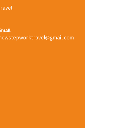
ravel
Email
newstepworktravel@gmail.com