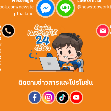
Messenger
LINE Official
ook.com/newste
@newstepworkt
pthailand
e
่
3
์
)
2
่
6
ติดตามข่าวสารและโปรโมชัน