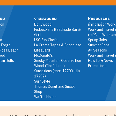
ิยม
งานยอดนิยม
Resources
ton
Dollywood
ทำความรู้จัก Work
on
Fudpucker's Beachside Bar &
Work and Travel เ
Grill
ค่าใช้จ่าย Work an
do
LSG Sky Chefs
Spring Jobs
 Forge
La Crema Tapas & Chocolate
Summer Jobs
 Rosa Beach
Lifeguard
All Seasons
ood
McDonald's
Work and Travel ร
sin Dells
Smoky Mountain Observation
How to & News
Wheel (The Island)
Promotions
Sunsations (สาขา 12700 หรือ
17292)
Surf Style
Thomas Donut and Snack
Shop
Waffle House