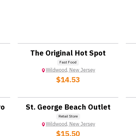
จ้าง
Location: Extra Charge
The Original Hot Spot
Fast Food
Wildwood
,
New Jersey
$14.53
Location: Extra Charge
ro
St. George Beach Outlet
Retail Store
Wildwood
,
New Jersey
$15.50