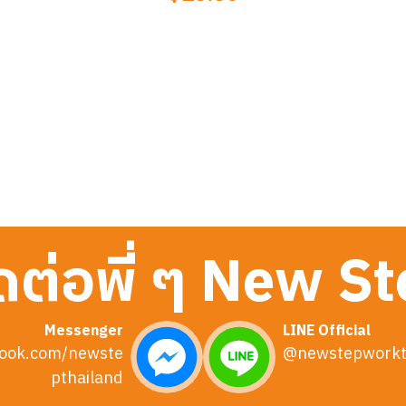
ดต่อพี่ ๆ New S
Messenger
LINE Official
ook.com/newste
@newstepworkt
pthailand