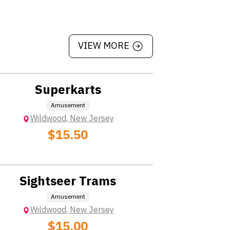
VIEW MORE
Location: Extra Charge
Superkarts
Amusement
Wildwood
,
New Jersey
$15.50
Location: Extra Charge
Sightseer Trams
Amusement
Wildwood
,
New Jersey
$15.00