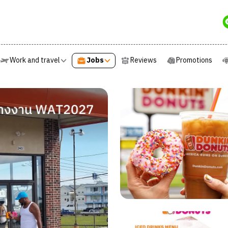
e
Work and travel
Jobs
Reviews
Promotions
Work and travel
Jobs
Reviews
Promotions