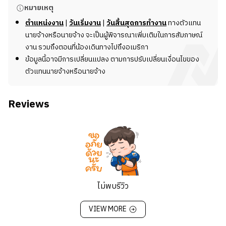
รายละเอียดงาน
หมายเหตุ
เรากำลังมองหาพนักงานทำความสะอาดที่ละเอียดรอบคอบ
ตำแหน่งงาน
|
วันเริ่มงาน
|
วันสิ้นสุดการทำงาน
ทางตัวแทน
และเชื่อถือได้มาเข้าร่วมทีมของเรา ในฐานะพนักงานทำความ
นายจ้างหรือนายจ้าง จะเป็นผู้พิจารณาเพิ่มเติมในการสัมภาษณ์
สะอาด น้อง ๆ จะรับผิดชอบในการรักษาความสะอาดและ
งาน รวมถึงตอนที่น้องเดินทางไปถึงอเมริกา
ความเรียบร้อยในสถานที่ต่าง ๆ ทั้งที่พักอาศัยและสถานที่
ข้อมูลนี้อาจมีการเปลี่ยนแปลง ตามการปรับเปลี่ยนเงื่อนไขของ
พาณิชย์ นี่คืองานที่สำคัญในการสร้างบรรยากาศที่สะอาด
ตัวแทนนายจ้างหรือนายจ้าง
และสะดวกสบายสำหรับแขกของเรา
Reviews
หน้าที่และความรับผิดชอบ
- ทำความสะอาดทั่วไป เช่น กวาดพื้น ถูพื้น และดูดฝุ่น
- ทำความสะอาดและฆ่าเชื้อห้องน้ำ ครัว และพื้นที่ส่วนกลาง
อื่น ๆ
- เปลี่ยนผ้าปูเตียงและจัดเตียงให้เรียบร้อย
- เทขยะและทิ้งขยะอย่างถูกวิธี
- เติมอุปกรณ์เสริมต่าง ๆ เช่น ของใช้ในห้องน้ำและผลิตภัณฑ์
ไม่พบรีวิว
ทำความสะอาด
- ปฏิบัติตามขั้นตอนที่กำหนด ในการทำความสะอาดและดูแล
VIEW MORE
รักษาพื้นผิวต่าง ๆ เช่น ไม้ กระจก กระเบื้อง
- รับผิดชอบงานทำความสะอาดพิเศษตามที่ได้รับมอบหมาย