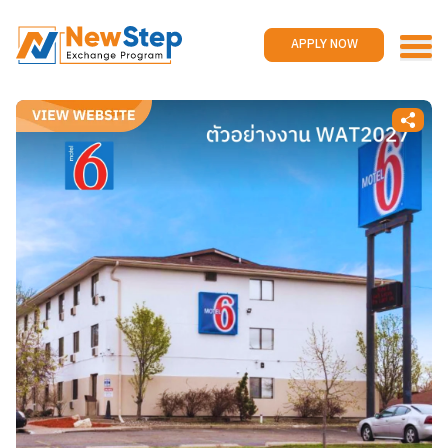
Home
Work and travel
APPLY NOW
Jobs
Reviews
Promotions
Contact us
APPLY NOW