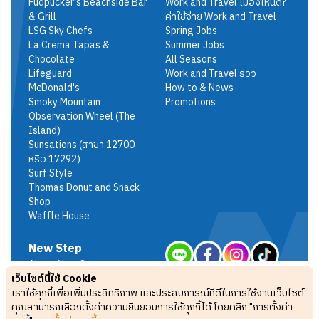
Fudpucker's Beachside Bar
Work and Travel เมืองไหนดี?
& Grill
ค่าใช้จ่าย Work and Travel
LSG Sky Chefs
Spring Jobs
La Crema Tapas &
Summer Jobs
Chocolate
All Seasons
Lifeguard
Work and Travel รีวิว
McDonald's
How to & News
Smoky Mountain
Promotions
Observation Wheel (The
Island)
Sunsations (สาขา 12700
หรือ 17292)
Surf Style
Thomas Donut and Snack
Shop
Waffle House
New Step
About New Step
เว็บไซต์นี้ใช้ Cookie
Terms & Conditions
เราใช้คุกกี้เพื่อเพิ่มประสิทธิภาพ และประสบการณ์ที่ดีในการใช้งานเว็บไซต์
Privacy Policy
คุณสามารถเลือกตั้งค่าความยินยอมการใช้คุกกี้ได้ โดยคลิก "การตั้งค่า
FAQ