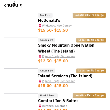
งานอื่น ๆ
เช่น การทำความสะอาดพร
- ปฏิบัติตามแนวทางด้านสุขอนามัยและความปลอดภัยเพื่อให้
Fast Food
Location: Extra Charge
มั่นใจว่าพื้นที่สะอาดและปราศจากอันตราย
McDonald's
- ให้บริการลูกค้าอย่างยอดเยี่ยมโดยการตอบคำถามหรือแก้ไข
Wildwood
,
New Jersey
ปัญหาของแขก
$15.50
- $15.50
คุณสมบัติ
Amusement
Location: No Charge
HOT
Smoky Mountain Observation
- หากมีประสบการณ์ในการทำงาน Housekeeper จะได้รับ
Wheel (The Island)
การพิจารณาเป็นพิเศษ
Pigeon Forge
,
Tennessee
- มีความรู้เกี่ยวกับเทคนิคการทำความสะอาดที่ถูกต้องและ
$12.50
- $15.00
การใช้เครื่องมือทำความสะอาด
- มีความใส่ใจในรายละเอียดและสามารถปฏิบัติตามคำแนะนำ
Amusement
Location: No Charge
ได้
Island Services (The Island)
- สามารถทำงานลำพังคนเดียวได้ และสามารถทำงานเป็นส่วน
Pigeon Forge
,
Tennessee
$15.00
- $15.00
หนึ่งของทีมได้
- มีทักษะการบริหารเวลาที่ดีเพื่อให้การทำงานเสร็จสิ้นอย่างมี
Hotel & Resort
Location: Extra Charge
ประสิทธิภาพ
Comfort Inn & Suites
- มีสุขภาพร่างกายแข็งแรง สามารถยกของหนักได้
Durango
,
Colorado