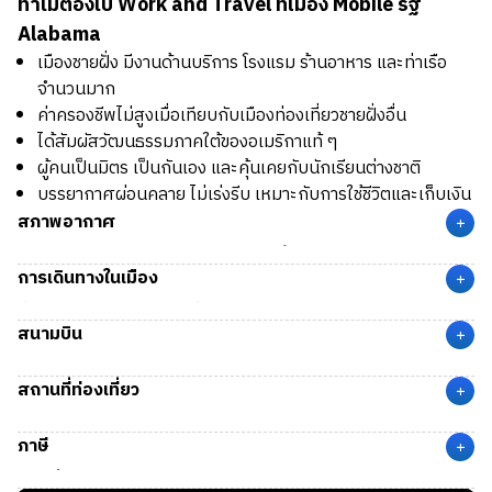
ทำไมต้องไป Work and Travel ที่เมือง Mobile รัฐ
Alabama
เมืองชายฝั่ง มีงานด้านบริการ โรงแรม ร้านอาหาร และท่าเรือ
จำนวนมาก
ค่าครองชีพไม่สูงเมื่อเทียบกับเมืองท่องเที่ยวชายฝั่งอื่น
ได้สัมผัสวัฒนธรรมภาคใต้ของอเมริกาแท้ ๆ
ผู้คนเป็นมิตร เป็นกันเอง และคุ้นเคยกับนักเรียนต่างชาติ
บรรยากาศผ่อนคลาย ไม่เร่งรีบ เหมาะกับการใช้ชีวิตและเก็บเงิน
สภาพอากาศ
+
Mobile
มีสภาพภูมิอากาศแบบอบอุ่นชื้น (Humid Subtropical
การเดินทางในเมือง
Climate)
+
ฤดูใบไม้ผลิ (Spring)
มีอากาศอบอุ่น อุณหภูมิเฉลี่ยอยู่ที่ 18 –
ที่เมือง Mobile เป็นเมืองที่เดินทางสะดวก มีรถบัส Wave Transit
สนามบิน
28 °C
System ให้บริการภายในเมือง
+
ฤดูร้อน (Summer)
มีอากาศร้อนและชื้น อุณหภูมิเฉลี่ยอยู่ที่ 25
สนามบิน MOB
(Mobile Regional Airport) เมือง Mobile, AL
– 35 °C
สถานที่ท่องเที่ยว
ค่าโดยสารแบบจ่ายครั้งเดียว (Single Ride)
ห่างจากตัวเมือง Mobile ประมาณ 18 ไมล์ (29 กม.) ใช้เวลาเดิน
+
ผู้ใหญ่ (Adult): $1.00–$2.00 ต่อเที่ยว (ราคาปกติสำหรับบัตร
ทางด้วยรถยนต์ประมาณ 25 นาที
USS Alabama Battleship Memorial Park:
พิพิธภัณฑ์
ภาษี
One Ride Pass $2.00)
เรือรบและเครื่องบิน
+
Mobile Bay & Dauphin Island:
ชายหาดและจุดพักผ่อนยอด
ภาษีที่จะถูกหักจากรายได้