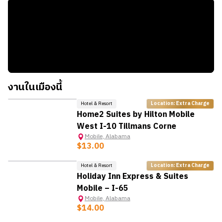
ประเภทบัตรผ่าน (Passes)
นิยม
State Tax:
5.00%
บัตรผ่านรายวัน: $3.00
Mobile Carnival Museum:
แหล่งเรียนรู้ประวัติ Mardi Gras
Federal Tax:
อัตราก้าวหน้าตามรายได้
บัตรผ่านรายสัปดาห์: $10.00
Downtown Mobile:
ย่านร้านอาหาร คาเฟ่ และอาคาร
ภาษีในการซื้อสินค้า
บัตรผ่านรายเดือน: $40.00
ประวัติศาสตร์
Sales Tax:
10%
Bellingrath Gardens & Home:
สวนดอกไม้ชื่อดัง
ค่าโดยสารแบบพิเศษอื่น ๆ
Shuttle/Express Fare: $3.00 (ชำระด้วยเงินสดเท่านั้น)
งานในเมืองนี้
Moda! Downtown Circulator: $0.50 สำหรับบริการวนรอบ
ใจกลางเมือง
Hotel & Resort
Location: Extra Charge
Home2 Suites by Hilton Mobile
West I-10 Tillmans Corne
Mobile
,
Alabama
$13.00
Hotel & Resort
Location: Extra Charge
Holiday Inn Express & Suites
Mobile – I-65
Mobile
,
Alabama
$14.00