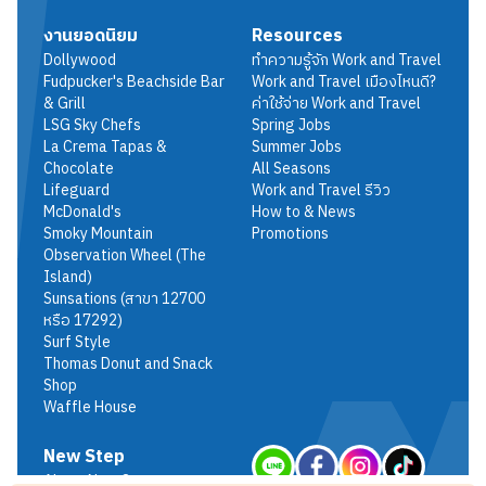
งานยอดนิยม
Resources
Dollywood
ทำความรู้จัก Work and Travel
Fudpucker's Beachside Bar
Work and Travel เมืองไหนดี?
& Grill
ค่าใช้จ่าย Work and Travel
LSG Sky Chefs
Spring Jobs
La Crema Tapas &
Summer Jobs
Chocolate
All Seasons
Lifeguard
Work and Travel รีวิว
McDonald's
How to & News
Smoky Mountain
Promotions
Observation Wheel (The
Island)
Sunsations (สาขา 12700
หรือ 17292)
Surf Style
Thomas Donut and Snack
Shop
Waffle House
New Step
About New Step