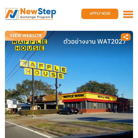
Home
Work and travel
APPLY NOW
Jobs
Reviews
Promotions
Contact us
APPLY NOW