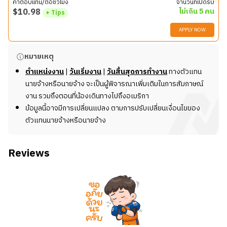
ค่าตอบแทน/ต่อชั่วโมง
จำนวนที่เปิดรับ
$
10.98
ไม่เกิน 5 คน
+ Tips
APPLY NOW
รายละเอียดงาน
หมายเหตุ
ต้อนรับลูกค้า:
เป็นหน้าตาของร้านในการต้อนรับลูกค้า
ตำแหน่งงาน
|
วันเริ่มงาน
|
วันสิ้นสุดการทำงาน
ทางตัวแทน
ที่มาใช้บริการด้วยความเป็นกันเองและรวดเร็ว
นายจ้างหรือนายจ้าง จะเป็นผู้พิจารณาเพิ่มเติมในการสัมภาษณ์
รับออร์เดอร์:
รับออร์เดอร์อาหารและเครื่องดื่มจากลูกค้า
งาน รวมถึงตอนที่น้องเดินทางไปถึงอเมริกา
อย่างถูกต้องและชัดเจน
ข้อมูลนี้อาจมีการเปลี่ยนแปลง ตามการปรับเปลี่ยนเงื่อนไขของ
จัดเตรียมโต๊ะ:
ทำความสะอาดและจัดเตรียมโต๊ะให้พร้อม
ตัวแทนนายจ้างหรือนายจ้าง
สำหรับลูกค้ารายต่อไป
เสิร์ฟอาหารและเครื่องดื่ม:
เสิร์ฟอาหารและเครื่องดื่มให้
Reviews
ลูกค้าอย่างรวดเร็วและถูกต้อง
เก็บโต๊ะ:
เก็บโต๊ะหลังจากที่ลูกค้าใช้บริการเสร็จสิ้น
ทำงานร่วมกับทีม:
ทำงานร่วมกับพนักงานคนอื่นๆ ในทีม
เพื่อให้บริการลูกค้าได้อย่างมีประสิทธิภาพ
งานอื่นๆ ที่ได้รับมอบหมาย:
อาจมีงานอื่นๆ ที่ได้รับมอบ
หมายเพิ่มเติม เช่น ช่วยทำความสะอาดร้าน