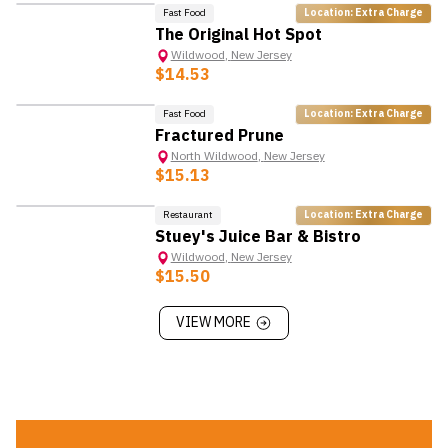
Fast Food
Location: Extra Charge
The Original Hot Spot
Wildwood
,
New Jersey
$14.53
Fast Food
Location: Extra Charge
Fractured Prune
North Wildwood
,
New Jersey
$15.13
Restaurant
Location: Extra Charge
Stuey's Juice Bar & Bistro
Wildwood
,
New Jersey
$15.50
VIEW MORE