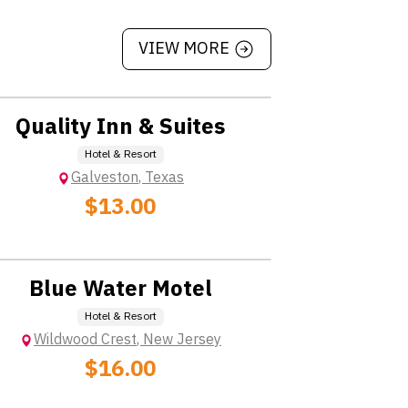
VIEW MORE
Location: Extra Charge
Quality Inn & Suites
Hotel & Resort
Galveston
,
Texas
$13.00
Location: Extra Charge
Blue Water Motel
Hotel & Resort
Wildwood Crest
,
New Jersey
$16.00