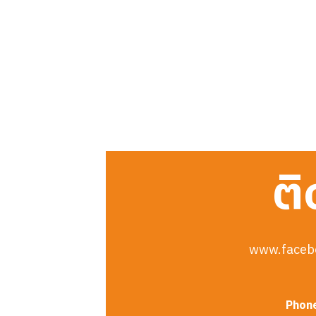
ติ
www.faceb
Phon