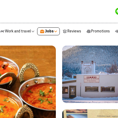
e
Work and travel
Jobs
Reviews
Promotions
Work and travel
Jobs
Reviews
Promotions