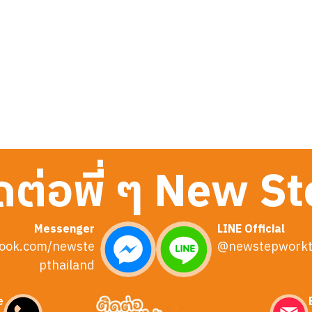
ดต่อพี่ ๆ New S
Messenger
LINE Official
ook.com/newste
@newstepworkt
pthailand
e