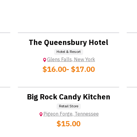
Location: Extra Charge
The Queensbury Hotel
Hotel & Resort
Glens Falls
,
New York
$16.00
- $17.00
Location: No  Charge
Big Rock Candy Kitchen
Retail Store
Pigeon Forge
,
Tennessee
$15.00