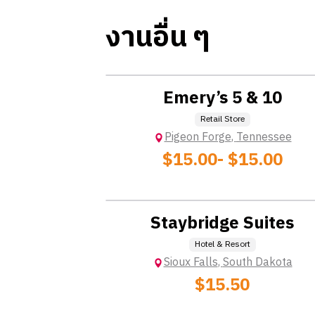
งานอื่น ๆ
Location: No  Charge
Emery’s 5 & 10
Retail Store
Pigeon Forge
,
Tennessee
$15.00
- $15.00
Location: Charge
Staybridge Suites
Hotel & Resort
Sioux Falls
,
South Dakota
$15.50