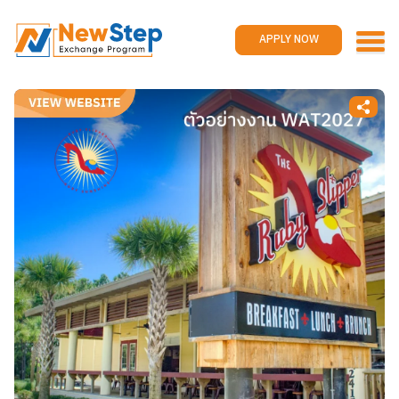
Home
Work and travel
APPLY NOW
Jobs
Reviews
Promotions
Contact us
APPLY NOW