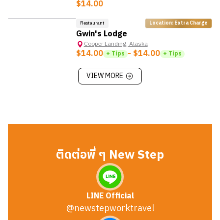
$14.00
Restaurant
Location: Extra Charge
Gwin's Lodge
Cooper Landing
,
Alaska
$14.00
- $14.00
+ Tips
+ Tips
VIEW MORE
ติดต่อพี่ ๆ New Step
LINE Official
@newstepworktravel