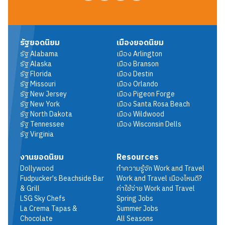
รัฐยอดนิยม
เมืองยอดนิยม
รัฐ
Alabama
เมือง
Arlington
รัฐ
Alaska
เมือง
Branson
รัฐ
Florida
เมือง
Destin
รัฐ
Missouri
เมือง
Orlando
รัฐ
New Jersey
เมือง
Pigeon Forge
รัฐ
New York
เมือง
Santa Rosa Beach
รัฐ
North Dakota
เมือง
Wildwood
รัฐ
Tennessee
เมือง
Wisconsin Dells
รัฐ
Virginia
งานยอดนิยม
Resources
Dollywood
ทำความรู้จัก Work and Travel
Fudpucker's Beachside Bar
Work and Travel เมืองไหนดี?
& Grill
ค่าใช้จ่าย Work and Travel
LSG Sky Chefs
Spring Jobs
La Crema Tapas &
Summer Jobs
Chocolate
All Seasons