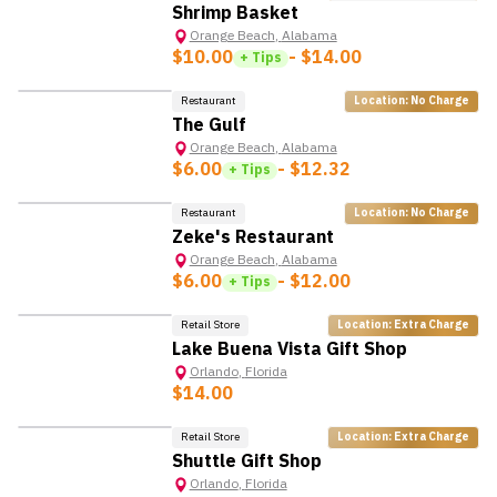
Shrimp Basket
Orange Beach
,
Alabama
$10.00
- $14.00
+ Tips
Restaurant
Location: No Charge
The Gulf
Orange Beach
,
Alabama
$6.00
- $12.32
+ Tips
Restaurant
Location: No Charge
Zeke's Restaurant
Orange Beach
,
Alabama
$6.00
- $12.00
+ Tips
Retail Store
Location: Extra Charge
Lake Buena Vista Gift Shop
Orlando
,
Florida
$14.00
Retail Store
Location: Extra Charge
Shuttle Gift Shop
Orlando
,
Florida