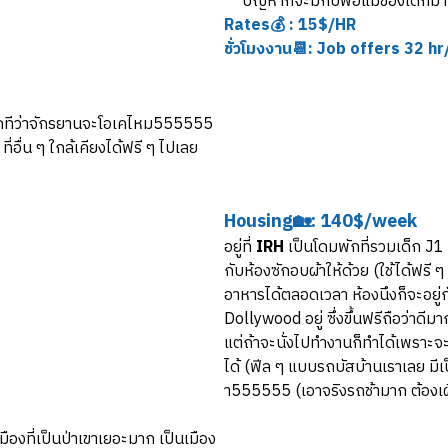
ปัญหาก็จะมีกับพ่อแม่ของเด็กม
Rates💰 : 15$/HR
ชั่วโมงงาน📆: Job offers 32 h
่มอีกทีว่าจักรยานจะโอเคไหม555555
ี่อื่น ๆ ใกล้เคียงได้ฟรี ๆ ไปเลย
Housing🏡: 140$/week
อยู่ที่
IRH
เป็นโดมพักที่รวมเด็ก J
กับห้องซักอบผ้าให้ด้วย (ใช้ได้ฟรี
อาหารได้ตลอดเวลา ห้องนึงก็จะอยู่
Dollywood อยู่ ซึ่งขึ้นฟรีถือว่าดีม
แต่ถ้าจะนั่งไปทำงานก็ทำได้เพราะจะ
ได้ (ฟีล ๆ แบบรถบัสบ้านเราเลย มีเป
า555555 (เอาจริงรถช้ามาก ต้องเผื่
องที่เป็นป่าเขาเยอะมาก เป็นเมือง