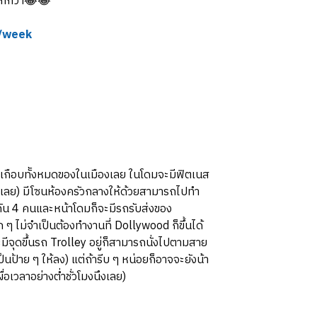
ากกว่า😂😂
r/week
1 เกือบทัังหมดของในเมืองเลย ในโดมจะมีฟิตเนส
 ๆ เลย) มีโซนห้องครัวกลางให้ด้วยสามารถไปทำ
กัน 4 คนและหน้าโดมก็จะมีรถรับส่งของ
าก ๆ ไม่จำเป็นต้องทำงานที่ Dollywood ก็ขึ้นได้
มีจุดขึ้นรถ Trolley อยู่ก็สามารถนั่งไปตามสาย
็นป้าย ๆ ให้ลง) แต่ถ้ารีบ ๆ หน่อยก็อาจจะยังน้า
อเวลาอย่างต่ำชั่วโมงนึงเลย)