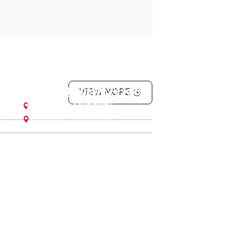
estgate Smoky Mountain Resorts
nakeesta (Spring 2023) by น้ำหอม
VIEW MORE
(Spring 2022) by นีล
Gatlinburg
,
Tennessee
Gatlinburg
,
Tennessee