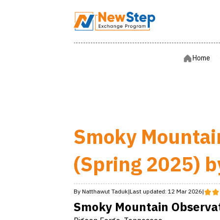
Home
Home
Smoky Mountain
(Spring 2025) 
By
Natthawut
Taduk
|
Last updated:
12 Mar 2026
|
Smoky Mountain Observat