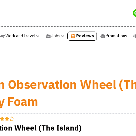
Work and travel
Jobs
Reviews
Promotions
Work and travel
Jobs
Reviews
Promotions
 Observation Wheel (Th
by Foam
ion Wheel (The Island)