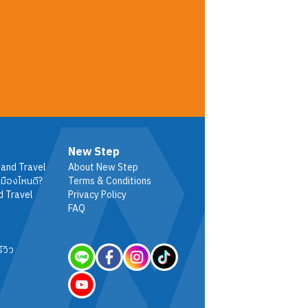
New Step
 and Travel
About New Step
มืองไหนดี?
Terms & Conditions
d Travel
Privacy Policy
FAQ
ีวิว