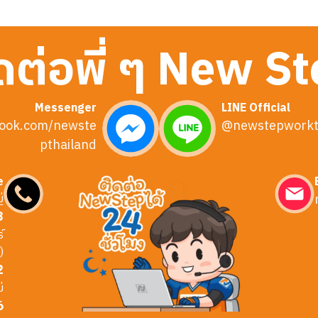
ดต่อพี่ ๆ New S
Messenger
LINE Official
ook.com/newste
@newstepworkt
pthailand
e
่
3
์
)
2
่
6