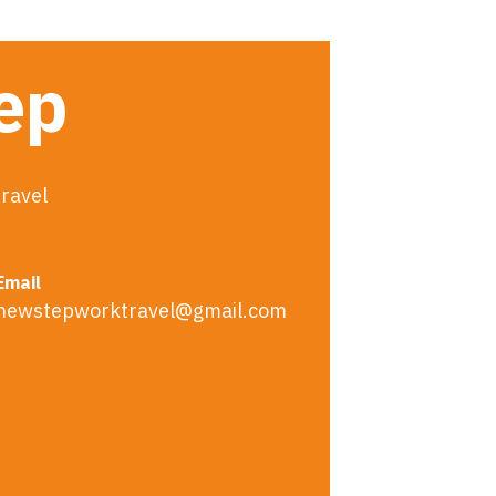
tep
ravel
Email
newstepworktravel@gmail.com