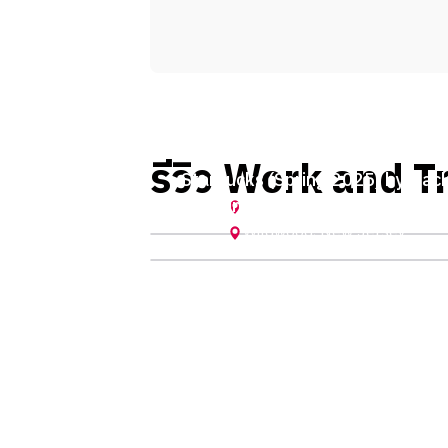
รีวิว Work and Tr
Starbucks (Spring 2025) by Hac
Dunkin' (Spring 2021) by กลอยใจ
Gatlinburg
,
Tennessee
Wildwood
,
New Jersey