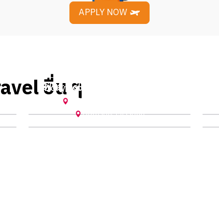
APPLY NOW
avel อื่น ๆ
Silver Dollar City (Spring 2023) by
W
k
Dollywood (Spring 2025) by Mos
A
แพรว
Pigeon Forge
,
Tennessee
Branson
,
Missouri