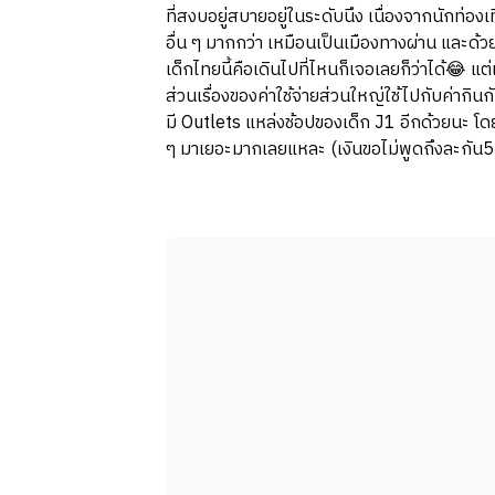
ที่สงบอยู่สบายอยู่ในระดับนึง เนื่องจากนักท่อ
อื่น ๆ มากกว่า เหมือนเป็นเมืองทางผ่าน และด้ว
เด็กไทยนี้คือเดินไปที่ไหนก็เจอเลยก็ว่าได้😂 แ
ส่วนเรื่องของค่าใช้จ่ายส่วนใหญ่ใช้ไปกับค่ากิน
มี Outlets แหล่งช้อปของเด็ก J1 อีกด้วยนะ โ
ๆ มาเยอะมากเลยแหละ (เงินขอไม่พูดถึงละกัน