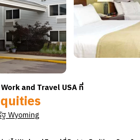
Work and Travel USA ที่
quities
ัฐ
Wyoming