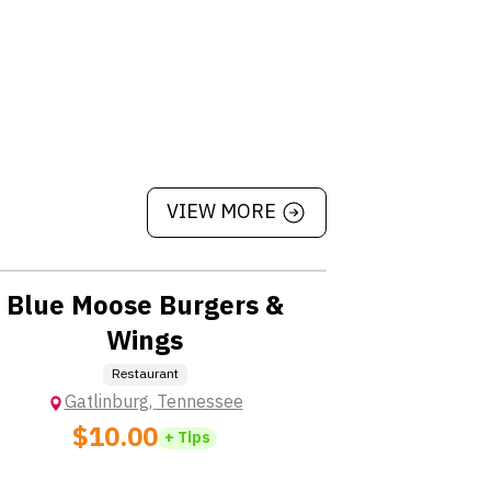
VIEW MORE
Location: No  Charge
Blue Moose Burgers &
Wings
Restaurant
Gatlinburg
,
Tennessee
$10.00
+ Tips
Location: Extra Charge