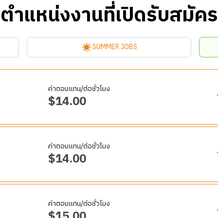
ตำแหน่งงานที่เปิดรับสมัคร
SUMMER JOBS
ค่าตอบแทน/ต่อชั่วโมง
$
14.00
ค่าตอบแทน/ต่อชั่วโมง
ามละเอียดรอบคอบ ขยัน และมีใจรักในงานบริการ มาร่วมเป็นส่วนหนึ่งของ
$
14.00
่สุด
ให้สะอาดเรียบร้อย
ค่าตอบแทน/ต่อชั่วโมง
กระตือรือร้นและยืดหยุ่นสูง มาร่วมดูแลการดำเนินงานในรีสอร์ตให้เป็นไป
็ดตัวตามมาตรฐาน
$
15.00