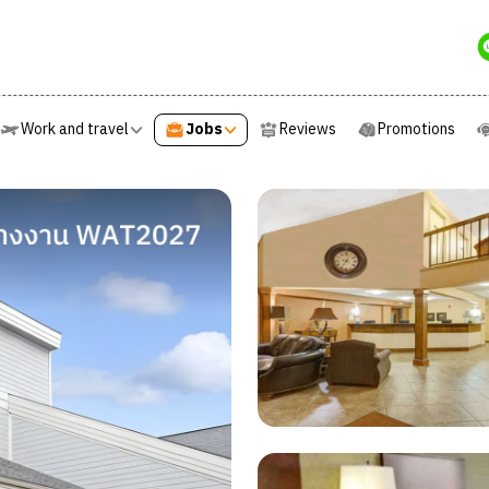
e
Work and travel
Jobs
Reviews
Promotions
Work and travel
Jobs
Reviews
Promotions