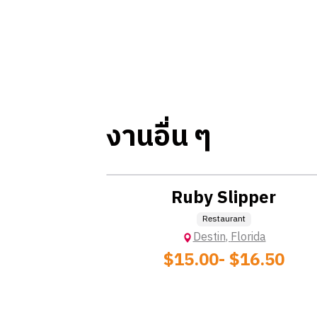
งานอื่น ๆ
Location: Extra Charge
Ruby Slipper
Restaurant
Destin
,
Florida
$15.00
- $16.50
Location: Extra Charge