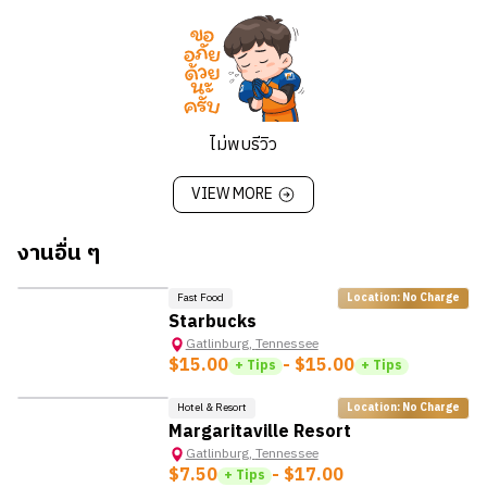
ดูแลรักษาความปลอดภัย และคืนกุญแจตามที่กำหนดทุก
วัน
รายงานของหาย/ได้คืน (lost and found) ทั้งหมดให้
หัวหน้างานและเจ้าหน้าที่รักษาความปลอดภัยทราบทันที
ดูแลและรับผิดชอบการทำความสะอาด (ถังขยะ ผ้าเช็ดตัว
ไม่พบรีวิว
และผ้าปูที่นอน) ตามที่ได้รับหมอบหมายทั้งกลางสัปดาห์
และระหว่างสัปดาห์
VIEW MORE
พับผ้าด้วยมือหรือด้วยเครื่อง เช่น ผ้าปูที่นอน ปลอกหมอน
ผ้าเช็ดตัว ผ้าห่ม และผ้าคลุมเตียง รวมถึงทิ้งผ้าปูที่นอนที่
งานอื่น ๆ
เปื้อนหรือชำรุด จัดเรียง และนับสิ่งของเพื่อตรวจสอบ
ปริมาณ
Fast Food
Location: No Charge
เตรียมผ้าปูที่นอน ผ้าชนิดต่าง ๆ รวมทั้งอุปกรณ์ของใช้
Starbucks
ภายในห้องพักสำหรับแต่ละอาคารขณะเช็กเอาต์และช่วง
Gatlinburg
,
Tennessee
กลางสัปดาห์
$15.00
- $15.00
+ Tips
+ Tips
จัดเก็บสิ่งของตามความเหมาะสมในการขนส่ง เช่น แขวน
Hotel & Resort
Location: No Charge
บรรจุถุง หรือพับ และมัดรวม
Margaritaville Resort
ทำความสะอาดภายนอกและภายในอาคาร บริเวณสระว่าย
Gatlinburg
,
Tennessee
น้ำ และสำนักงาน สามารถทำงานกลางแจ้งในอากาศหนาว
$7.50
- $17.00
+ Tips