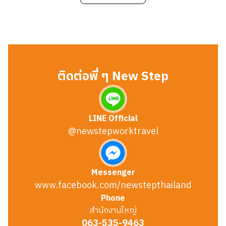
ติดต่อพี่ ๆ New Step
LINE Official
@newstepworktravel
Messenger
www.facebook.com/newstepthailand
Phone
สำนักงานใหญ่
063-535-9463