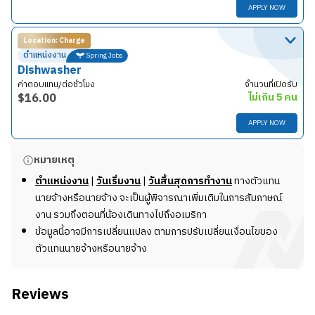
APPLY NOW
Location: Charge
รายละเอียดงาน
ตำแหน่งงาน
Spring Jobs
ทำความสะอาดห้องพักตามที่ได้รับมอบหมาย
Dishwasher
ทำความสะอาดห้องครัว
ค่าตอบแทน/ต่อชั่วโมง
จำนวนที่เปิดรับ
ทำความสะอาดห้องน้ำ
$
16.00
ไม่เกิน 5 คน
ทำความสะอาดห้องนั่งเล่น
APPLY NOW
ทำความสะอาดห้องอาหาร
ทำความสะอาดลานโถง ดาดฟ้า หรือระเบียง
รายละเอียดงาน
หมายเหตุ
เติมสต็อกของใช้ประจำห้อง ผ้าเช็ดมือ และผ้าเช็ดตัว
รบกวนติดต่อทีมงาน New Step
ใช้อุปกรณ์และวัสดุสิ้นเปลืองในการทำความสะอาดได้อย่าง
ตำแหน่งงาน
|
วันเริ่มงาน
|
วันสิ้นสุดการทำงาน
ทางตัวแทน
เหมาะสมและไม่สิ้นเปลือง
นายจ้างหรือนายจ้าง จะเป็นผู้พิจารณาเพิ่มเติมในการสัมภาษณ์
ใช้เฉพาะสารทำความสะอาดที่กำหนด โดยไม่ผสมสารเคมี
งาน รวมถึงตอนที่น้องเดินทางไปถึงอเมริกา
อื่น
ข้อมูลนี้อาจมีการเปลี่ยนแปลง ตามการปรับเปลี่ยนเงื่อนไขของ
ตรวจสอบให้แน่ใจว่าของใช้ประจำห้องอยู่ในห้องครบถ้วน
ตัวแทนนายจ้างหรือนายจ้าง
และวิลล่าถูกทำความสะอาดอย่างเหมาะสม
สื่อสารกับหัวหน้างานและส่วนงานบริการของรีสอร์ตใน
Reviews
กรณีที่ต้องการใช้เครื่องมือหรืออุปกรณ์เพิ่มเติม
ทำเตียง และ sofa bed ทั้งหมดในห้องพัก