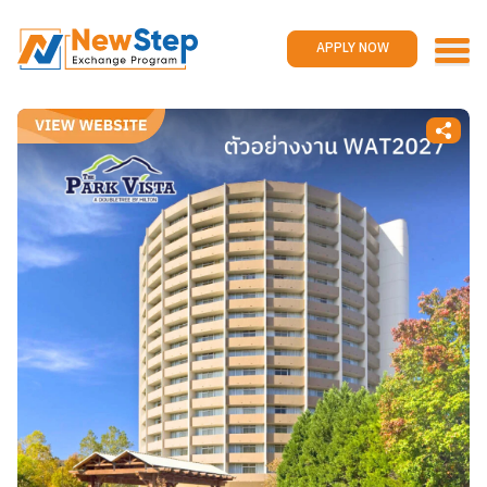
Home
Work and travel
APPLY NOW
Jobs
Reviews
Promotions
Contact us
APPLY NOW