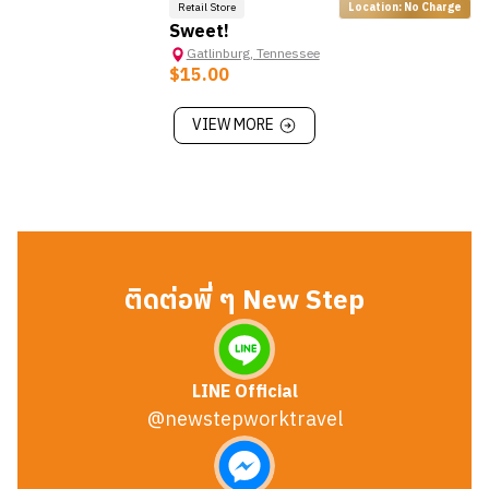
Retail Store
Location: No Charge
Sweet!
Gatlinburg
,
Tennessee
$15.00
VIEW MORE
ติดต่อพี่ ๆ New Step
LINE Official
@newstepworktravel