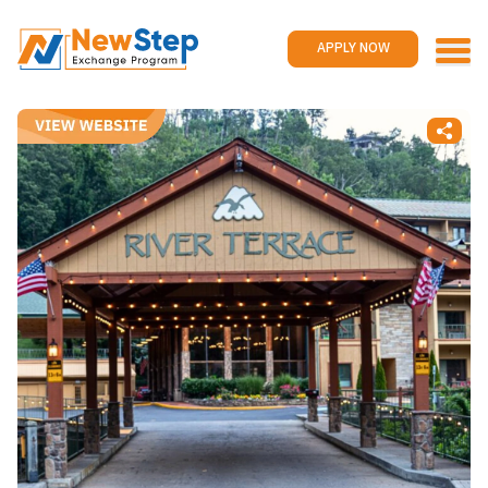
Home
Work and travel
APPLY NOW
Jobs
Reviews
Promotions
Contact us
APPLY NOW