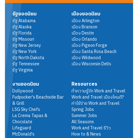
รัฐยอดนิยม
เมืองยอดนิยม
รัฐ
Alabama
เมือง
Arlington
รัฐ
Alaska
เมือง
Branson
รัฐ
Florida
เมือง
Destin
รัฐ
Missouri
เมือง
Orlando
รัฐ
New Jersey
เมือง
Pigeon Forge
รัฐ
New York
เมือง
Santa Rosa Beach
รัฐ
North Dakota
เมือง
Wildwood
รัฐ
Tennessee
เมือง
Wisconsin Dells
รัฐ
Virginia
งานยอดนิยม
Resources
Dollywood
ทำความรู้จัก Work and Travel
Fudpucker's Beachside Bar
Work and Travel เมืองไหนดี?
& Grill
ค่าใช้จ่าย Work and Travel
LSG Sky Chefs
Spring Jobs
La Crema Tapas &
Summer Jobs
Chocolate
All Seasons
Lifeguard
Work and Travel รีวิว
McDonald's
How to & News