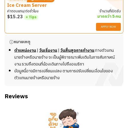
Ice Cream Server
ค่าตอบแทน/ต่อชั่วโมง
จำนวนที่เปิดรับ
$
15.23
มากกว่า 5 คน
+ Tips
APPLY NOW
รายละเอียดงาน
หมายเหตุ
เรากำลังมองหา
Ice Cream Seller
ที่ร่าเริง กระตือรือร้น
ตำแหน่งงาน
|
วันเริ่มงาน
|
วันสิ้นสุดการทำงาน
ทางตัวแทน
และรักงานบริการ มาเป็นส่วนหนึ่งของทีม Sweet Darlings
นายจ้างหรือนายจ้าง จะเป็นผู้พิจารณาเพิ่มเติมในการสัมภาษณ์
เพื่อมอบรอยยิ้มและความสุขให้กับลูกค้าผ่านไอศกรีมโฮมเมด
งาน รวมถึงตอนที่น้องเดินทางไปถึงอเมริกา
และขนมหวานแสนอร่อย ในตำแหน่งนี้ น้อง ๆ จะมีบทบาทใน
ข้อมูลนี้อาจมีการเปลี่ยนแปลง ตามการปรับเปลี่ยนเงื่อนไขของ
การให้บริการลูกค้า จัดเตรียมและตักไอศกรีม รวมถึงดูแล
ตัวแทนนายจ้างหรือนายจ้าง
ความสะอาดและความเรียบร้อยของร้าน เพื่อให้ลูกค้าได้รับ
ประสบการณ์ที่ดีและน่าประทับใจ
Reviews
หน้าที่และความรับผิดชอบ
ต้อนรับลูกค้าอย่างสุภาพและเป็นมิตร พร้อมให้คำแนะนำ
รสชาติไอศกรีมและขนมหวาน
ตักไอศกรีมและจัดเสิร์ฟให้สวยงามตามมาตรฐานของร้าน