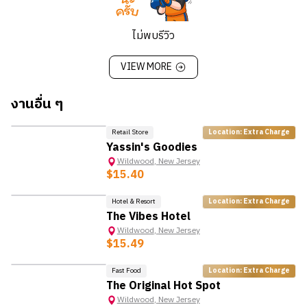
ช่วยลูกค้าทำรายการสั่งขนม เครื่องดื่ม หรือช็อกโกแลตโฮม
เมด
ไม่พบรีวิว
ดูแลความสะอาดบริเวณเคาน์เตอร์ โต๊ะนั่ง และพื้นที่หลัง
ร้าน
VIEW MORE
เติมไอศกรีม วัตถุดิบ และอุปกรณ์ต่าง ๆ ให้พร้อมใช้งาน
ตลอดเวลา
งานอื่น ๆ
ช่วยงานอื่น ๆ ที่เกี่ยวข้องกับการบริการในร้านตามที่ได้รับ
มอบหมาย
Retail Store
Location: Extra Charge
Yassin's Goodies
คุณสมบัติ
Wildwood
,
New Jersey
$15.40
ยิ้มแย้มแจ่มใส รักงานบริการ และมีทัศนคติที่ดีต่อการ
ทำงาน
Hotel & Resort
Location: Extra Charge
The Vibes Hotel
ขยัน อดทน และสามารถยืนหรือเดินนาน ๆ ได้
Wildwood
,
New Jersey
สื่อสารภาษาอังกฤษได้ในระดับดี เพื่อพูดคุยกับลูกค้าต่าง
$15.49
ชาติ
พร้อมเรียนรู้งานใหม่ ๆ และปรับตัวกับบรรยากาศการ
Fast Food
Location: Extra Charge
ทำงานที่หลากหลาย
The Original Hot Spot
ทำงานเป็นทีมได้ดี และมีความรับผิดชอบ
Wildwood
,
New Jersey