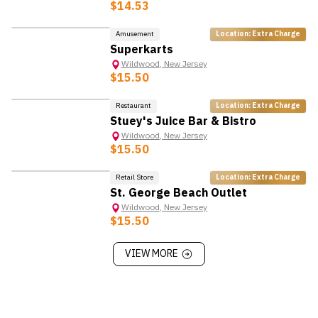
$14.53
*ข้อมูลนี้อาจมีการเปลี่ยนแปลง ขึ้นอยู่กับนายจ้าง
Amusement
Location: Extra Charge
Superkarts
Wildwood
,
New Jersey
$15.50
Restaurant
Location: Extra Charge
Stuey's Juice Bar & Bistro
Wildwood
,
New Jersey
$15.50
Retail Store
Location: Extra Charge
St. George Beach Outlet
Wildwood
,
New Jersey
$15.50
VIEW MORE