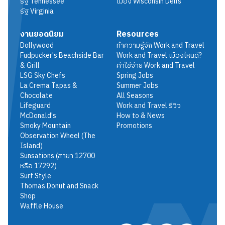
รัฐ
Tennessee
เมือง
Wisconsin Dells
รัฐ
Virginia
งานยอดนิยม
Resources
Dollywood
ทำความรู้จัก Work and Travel
Fudpucker's Beachside Bar
Work and Travel เมืองไหนดี?
& Grill
ค่าใช้จ่าย Work and Travel
LSG Sky Chefs
Spring Jobs
La Crema Tapas &
Summer Jobs
Chocolate
All Seasons
Lifeguard
Work and Travel รีวิว
McDonald's
How to & News
Smoky Mountain
Promotions
Observation Wheel (The
Island)
Sunsations (สาขา 12700
หรือ 17292)
Surf Style
Thomas Donut and Snack
Shop
Waffle House