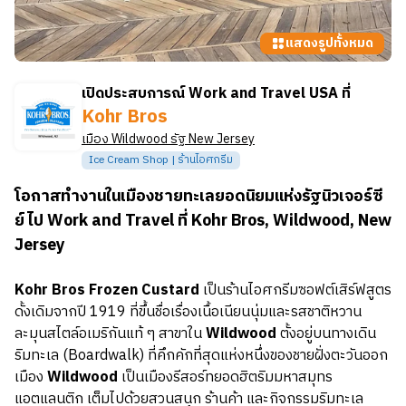
แสดงรูปทั้งหมด
เปิดประสบการณ์ Work and Travel USA ที่
Kohr Bros
เมือง
Wildwood
รัฐ
New Jersey
Ice Cream Shop | ร้านไอศกรีม
โอกาสทำงานในเมืองชายทะเลยอดนิยมแห่งรัฐนิวเจอร์ซี
ย์ ไป Work and Travel ที่ Kohr Bros, Wildwood, New
Jersey
Kohr Bros Frozen Custard
เป็นร้านไอศกรีมซอฟต์เสิร์ฟสูตร
ดั้งเดิมจากปี 1919 ที่ขึ้นชื่อเรื่องเนื้อเนียนนุ่มและรสชาติหวาน
ละมุนสไตล์อเมริกันแท้ ๆ สาขาใน
Wildwood
ตั้งอยู่บนทางเดิน
ริมทะเล (Boardwalk) ที่คึกคักที่สุดแห่งหนึ่งของชายฝั่งตะวันออก
เมือง
Wildwood
เป็นเมืองรีสอร์ทยอดฮิตริมมหาสมุทร
แอตแลนติก เต็มไปด้วยสวนสนุก ร้านค้า และกิจกรรมริมทะเล