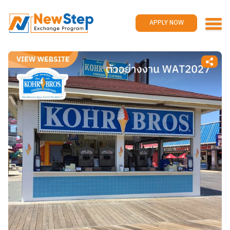
Home
Work and travel
APPLY NOW
Jobs
Reviews
Promotions
Contact us
APPLY NOW