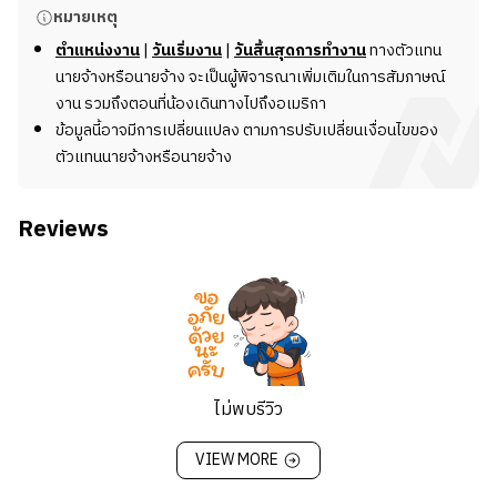
รายละเอียดงาน
หมายเหตุ
เรากำลังมองหาพนักงานทำความสะอาดที่ละเอียดรอบคอบ
ตำแหน่งงาน
|
วันเริ่มงาน
|
วันสิ้นสุดการทำงาน
ทางตัวแทน
และเชื่อถือได้มาเข้าร่วมทีมของเรา ในฐานะพนักงานทำความ
นายจ้างหรือนายจ้าง จะเป็นผู้พิจารณาเพิ่มเติมในการสัมภาษณ์
สะอาด น้อง ๆ จะรับผิดชอบในการรักษาความสะอาดและ
งาน รวมถึงตอนที่น้องเดินทางไปถึงอเมริกา
ความเรียบร้อยในสถานที่ต่าง ๆ ทั้งที่พักอาศัยและสถานที่
ข้อมูลนี้อาจมีการเปลี่ยนแปลง ตามการปรับเปลี่ยนเงื่อนไขของ
พาณิชย์ นี่คืองานที่สำคัญในการสร้างบรรยากาศที่สะอาด
ตัวแทนนายจ้างหรือนายจ้าง
และสะดวกสบายสำหรับแขกของเรา
Reviews
หน้าที่และความรับผิดชอบ
- ทำความสะอาดทั่วไป เช่น กวาดพื้น ถูพื้น และดูดฝุ่น
- ทำความสะอาดและฆ่าเชื้อห้องน้ำ ครัว และพื้นที่ส่วนกลาง
อื่น ๆ
- เปลี่ยนผ้าปูเตียงและจัดเตียงให้เรียบร้อย
- เทขยะและทิ้งขยะอย่างถูกวิธี
- เติมอุปกรณ์เสริมต่าง ๆ เช่น ของใช้ในห้องน้ำและผลิตภัณฑ์
ไม่พบรีวิว
ทำความสะอาด
- ปฏิบัติตามขั้นตอนที่กำหนด ในการทำความสะอาดและดูแล
VIEW MORE
รักษาพื้นผิวต่าง ๆ เช่น ไม้ กระจก กระเบื้อง
- รับผิดชอบงานทำความสะอาดพิเศษตามที่ได้รับมอบหมาย