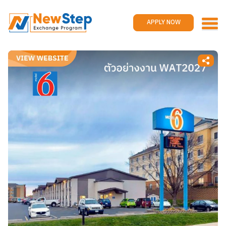
Home
Work and travel
APPLY NOW
Jobs
Reviews
Promotions
Contact us
APPLY NOW