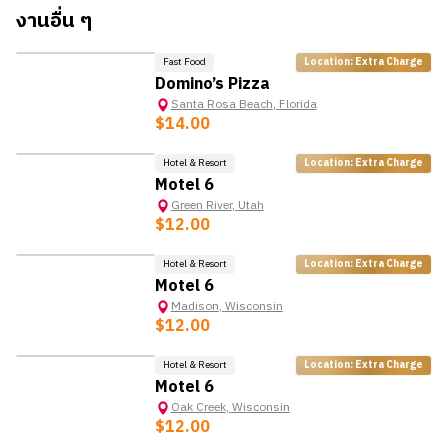
งานอื่น ๆ
เช่น การทำความสะอาดพร
- ปฏิบัติตามแนวทางด้านสุขอนามัยและความปลอดภัยเพื่อให้
Fast Food
Location: Extra Charge
มั่นใจว่าพื้นที่สะอาดและปราศจากอันตราย
Domino’s Pizza
- ให้บริการลูกค้าอย่างยอดเยี่ยมโดยการตอบคำถามหรือแก้ไข
Santa Rosa Beach
,
Florida
ปัญหาของแขก
$14.00
คุณสมบัติ
Hotel & Resort
Location: Extra Charge
Motel 6
- หากมีประสบการณ์ในการทำงาน Housekeeper จะได้รับ
Green River
,
Utah
การพิจารณาเป็นพิเศษ
$12.00
- มีความรู้เกี่ยวกับเทคนิคการทำความสะอาดที่ถูกต้องและ
การใช้เครื่องมือทำความสะอาด
Hotel & Resort
Location: Extra Charge
- มีความใส่ใจในรายละเอียดและสามารถปฏิบัติตามคำแนะนำ
Motel 6
ได้
Madison
,
Wisconsin
$12.00
- สามารถทำงานลำพังคนเดียวได้ และสามารถทำงานเป็นส่วน
หนึ่งของทีมได้
Hotel & Resort
Location: Extra Charge
- มีทักษะการบริหารเวลาที่ดีเพื่อให้การทำงานเสร็จสิ้นอย่างมี
Motel 6
ประสิทธิภาพ
Oak Creek
,
Wisconsin
$12.00
- มีสุขภาพร่างกายแข็งแรง สามารถยกของหนักได้