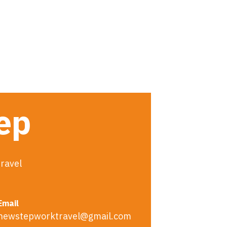
tep
ravel
Email
newstepworktravel@gmail.com