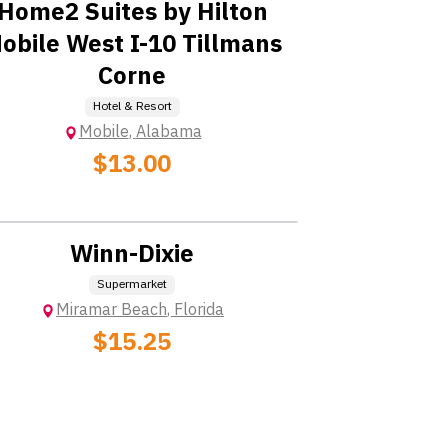
Home2 Suites by Hilton
obile West I-10 Tillmans
างสม่ำเสมอ
Corne
Hotel & Resort
Mobile
,
Alabama
$13.00
Location: Extra Charge
Winn-Dixie
Supermarket
Miramar Beach
,
Florida
$15.25