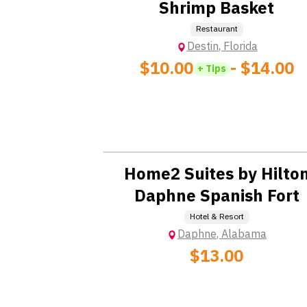
Shrimp Basket
กำจัดขยะและทำความสะอาดถังขยะ
*ข้อมูลนี้อาจมีการเปลี่ยนแปลง ขึ้นอยู่กับนาย
เรียนรู้ ฝึกฝน และสวมใส่อุปกรณ์สุขอนามั
Restaurant
ปฏิบัติตามมาตรฐานของ Wild Adventure 
Destin
,
Florida
ปฏิบัติหน้าที่อื่น ๆ ตามที่ได้รับมอบหมาย
$10.00
- $14.00
+ Tips
*ข้อมูลนี้อาจมีการเปลี่ยนแปลง ขึ้นอยู่กับนาย
Location: Extra Charge
Home2 Suites by Hilto
Daphne Spanish Fort
Hotel & Resort
Daphne
,
Alabama
$13.00