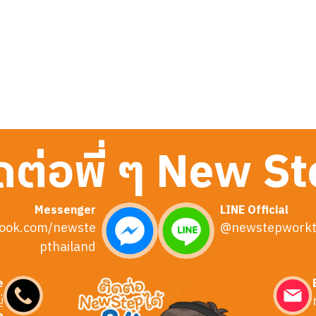
ดต่อพี่ ๆ New S
Messenger
LINE Official
ook.com/newste
@newstepworkt
pthailand
e
่