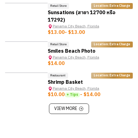
Retail Store
Location: Extra Charge
Sunsations (สาขา 12700 หรือ
17292)
Panama City Beach
,
Florida
$13.00
- $13.00
Retail Store
Location: Extra Charge
Smiles Beach Photo
Panama City Beach
,
Florida
$14.00
Restaurant
Location: Extra Charge
Shrimp Basket
Panama City Beach
,
Florida
$10.00
- $14.00
+ Tips
VIEW MORE