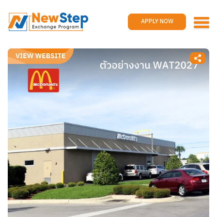
Home
Work and travel
APPLY NOW
Jobs
Reviews
Promotions
Contact us
APPLY NOW