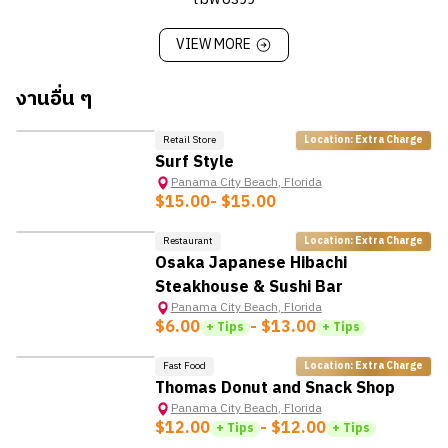
ทำความสะอาดร้านและอุปกรณ์ที่เกี่ยวข้อง
ช่วยเหลือในการฝึกอบรมพนักงานใหม่เมื่อจำเป็น
ส่งเสริมกิจกรรมทางการตลาดของบริษัท เพื่อให้สามารถ
ปฏิบัติตามขั้นตอนด้านความปลอดภัยและการรักษาความ
VIEW MORE
ทำยอดขายได้ตามเป้าหมาย
ปลอดภัยของ McDonald’s ทั้งหมดอย่างเคร่งครัด
ดูแลสต็อกวัตถุดิบต่าง ๆ ให้พอเพียงระหว่างปฏิบัติงาน
ทำงานอื่น ๆ ตามที่ได้รับมอบหมาย
งานอื่น ๆ
สร้างความมั่นใจว่าลูกค้าจะได้รับบริการอาหารที่รวดเร็ว
และทันเวลา โดยปฏิบัติตามหลักเกณฑ์ด้านความปลอดภัย
*ข้อมูลนี้อาจมีการเปลี่ยนแปลง ขึ้นอยู่กับนายจ้าง
Retail Store
Location: Extra Charge
ทางอาหารของ McDonald’s
HOT
Surf Style
ช่วยเหลือในการฝึกอบรมพนักงานใหม่เมื่อจำเป็น
Panama City Beach
,
Florida
ปฏิบัติตามขั้นตอนด้านความปลอดภัยและการรักษาความ
$15.00
- $15.00
ปลอดภัยของ McDonald’s ทั้งหมดอย่างเคร่งครัด
ทำงานอื่น ๆ ตามที่ได้รับมอบหมาย
Restaurant
Location: Extra Charge
Osaka Japanese Hibachi
Steakhouse & Sushi Bar
*ข้อมูลนี้อาจมีการเปลี่ยนแปลง ขึ้นอยู่กับนายจ้าง
Panama City Beach
,
Florida
$6.00
- $13.00
+ Tips
+ Tips
Fast Food
Location: Extra Charge
Thomas Donut and Snack Shop
Panama City Beach
,
Florida
$12.00
- $12.00
+ Tips
+ Tips