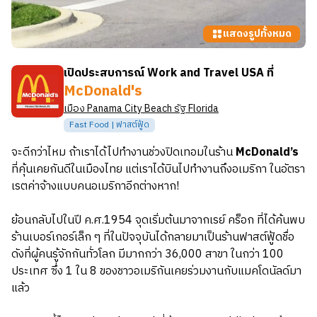
แสดงรูปทั้งหมด
เปิดประสบการณ์ Work and Travel USA ที่
McDonald's
เมือง
Panama City Beach
รัฐ
Florida
Fast Food | ฟาสต์ฟู้ด
จะดีกว่าไหม ถ้าเราได้ไปทำงานช่วงปิดเทอมในร้าน
McDonald’s
ที่คุ้นเคยกันดีในเมืองไทย แต่เราได้บินไปทำงานถึงอเมริกา ในอัตรา
เรตค่าจ้างแบบคนอเมริกาอีกต่างหาก!
ย้อนกลับไปในปี ค.ศ.1954 จุดเริ่มต้นมาจากเรย์ คร็อก ที่ได้ค้นพบ
ร้านเบอร์เกอร์เล็ก ๆ ที่ในปัจจุบันได้กลายมาเป็นร้านฟาสต์ฟู้ดชื่อ
ดังที่ผู้คนรู้จักกันทั่วโลก มีมากกว่า 36,000 สาขา ในกว่า 100
ประเทศ ซึ่ง 1 ใน 8 ของชาวอเมริกันเคยร่วมงานกับแมคโดนัลด์มา
แล้ว