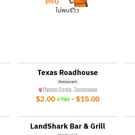
ไม่พบรีวิว
Location: No  Charge
Texas Roadhouse
Restaurant
Pigeon Forge
,
Tennessee
$2.00
- $15.00
+ Tips
Location: No  Charge
LandShark Bar & Grill