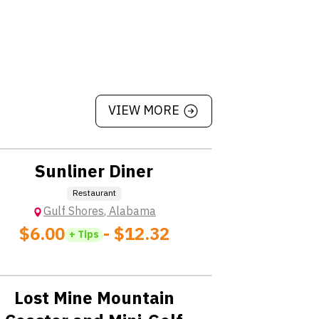
VIEW MORE
Location: No  Charge
Sunliner Diner
Restaurant
Gulf Shores
,
Alabama
$6.00
- $12.32
+ Tips
Location: No  Charge
Lost Mine Mountain