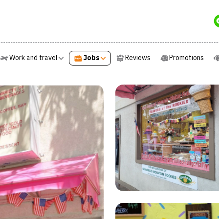
e
Work and travel
Jobs
Reviews
Promotions
Work and travel
Jobs
Reviews
Promotions