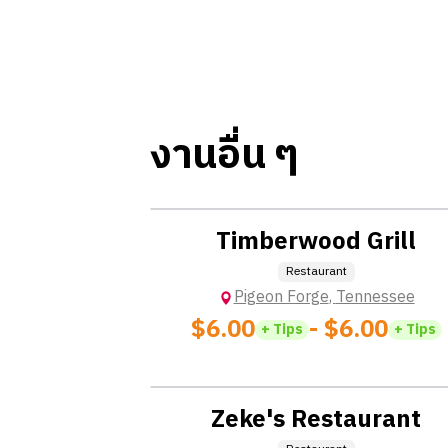
งานอื่น ๆ
Location: No  Charge
Timberwood Grill
Restaurant
Pigeon Forge
,
Tennessee
$6.00
- $6.00
+ Tips
+ Tips
Location: No  Charge
Zeke's Restaurant