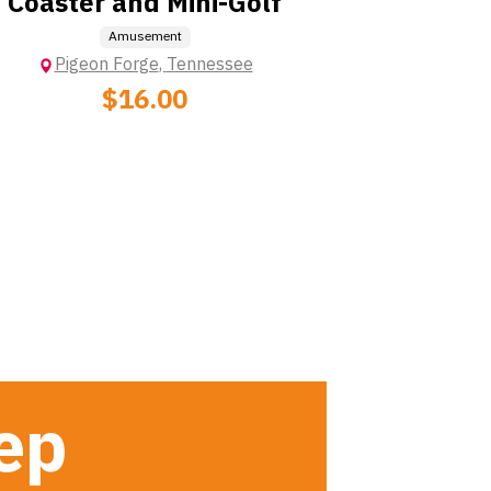
Coaster and Mini-Golf
Amusement
Pigeon Forge
,
Tennessee
$16.00
tep