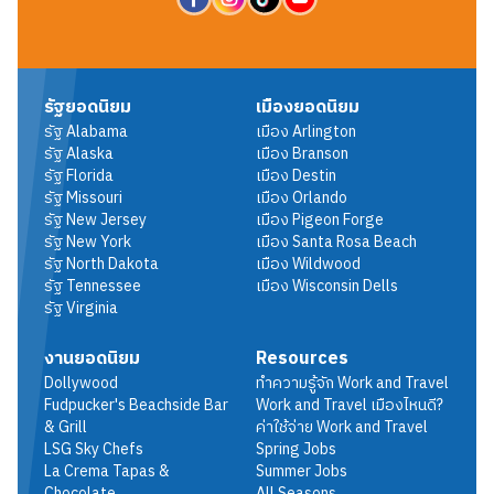
รัฐยอดนิยม
เมืองยอดนิยม
รัฐ
Alabama
เมือง
Arlington
รัฐ
Alaska
เมือง
Branson
รัฐ
Florida
เมือง
Destin
รัฐ
Missouri
เมือง
Orlando
รัฐ
New Jersey
เมือง
Pigeon Forge
รัฐ
New York
เมือง
Santa Rosa Beach
รัฐ
North Dakota
เมือง
Wildwood
รัฐ
Tennessee
เมือง
Wisconsin Dells
รัฐ
Virginia
งานยอดนิยม
Resources
Dollywood
ทำความรู้จัก Work and Travel
Fudpucker's Beachside Bar
Work and Travel เมืองไหนดี?
& Grill
ค่าใช้จ่าย Work and Travel
LSG Sky Chefs
Spring Jobs
La Crema Tapas &
Summer Jobs
Chocolate
All Seasons