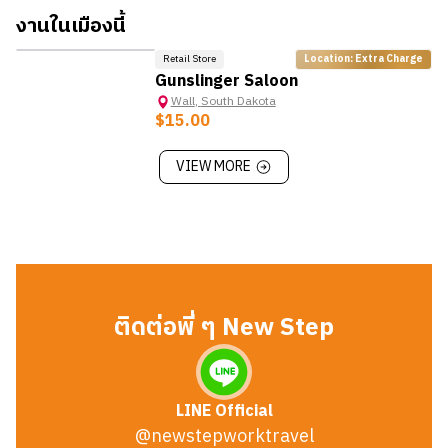
Minuteman Missile National Historic Site:
ตั้งอยู่ใกล้กับ
งานในเมืองนี้
Wall เป็นแหล่งเรียนรู้เกี่ยวกับสงครามเย็นและอาวุธนิวเคลียร์ของ
สหรัฐฯ
Retail Store
Location: Extra Charge
Pioneer Auto Show (ในเมือง Murdo):
พิพิธภัณฑ์รถโบราณ
Gunslinger Saloon
ชื่อดัง ห่างจาก Wall ประมาณ 70 ไมล์ เหมาะสำหรับผู้ที่ชอบ
Wall
,
South Dakota
$15.00
ประวัติศาสตร์ยานยนต์
VIEW MORE
ติดต่อพี่ ๆ New Step
LINE Official
@newstepworktravel