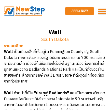
Home
Work and travel
APPLY NOW
Jobs
Reviews
Wall
Promotions
South Dakota
Contact us
APPLY NOW
รายละเอียด
Wall
เป็นเมืองเล็กที่ตั้งอยู่ใน Pennington County รัฐ South
Dakota ทางตะวันตกของรัฐ มีประชากรประมาณ 700 คน แต่แม้
จะมีขนาดเล็ก เมืองนี้ก็มีชื่อเสียงโด่งดังในฐานะเมืองท่องเที่ยวใกล้
อุทยานแห่งชาติ Badlands National Park และเป็นที่ตั้งของร้าน
ขายของที่ระลึกขนาดยักษ์ Wall Drug Store ที่ดึงดูดนักท่องเที่ยว
จากทั่วประเทศ
Wall
ทำหน้าที่เป็น
"ประตูสู่ Badlands"
และเป็นจุดแวะพักยอด
นิยมของนักเดินทางที่ใช้ทางหลวง Interstate 90 ระหว่างข้ามรัฐ
จากตะวันออกไปตะวันตก ด้วยบรรยากาศเมืองชนบทผสมการท่อง