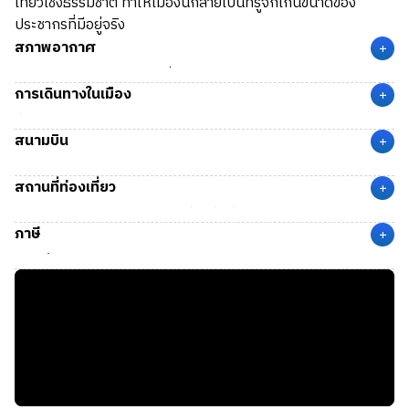
เที่ยวเชิงธรรมชาติ ทำให้เมืองนี้กลายเป็นที่รู้จักเกินขนาดของ
ประชากรที่มีอยู่จริง
สภาพอากาศ
+
Wall
มีสภาพอากาศแบบกึ่งแห้งแล้ง (Semi-Arid Climate) ใน
การเดินทางในเมือง
ฤดูใบไม้ผลิ (Spring) มีอุณหภูมิเฉลี่ยประมาณ 3 – 19 °C อากาศ
+
เย็นถึงอบอุ่น เริ่มมีดอกไม้ป่าและทุ่งหญ้าสะวันนาเขียวขจี ส่วนใน
ที่ Wall ไม่มีระบบขนส่งสาธารณะภายในเมือง
สนามบิน
ฤดูร้อน (Summer) มีอุณหภูมิเฉลี่ยประมาณ 15 – 33 °C อากาศ
+
ร้อน แห้ง และแดดจัด เหมาะแก่การท่องเที่ยวกลางแจ้ง
สนามบิน RAP
(Rapid City Regional Airport) เมือง Rapid City,
สถานที่ท่องเที่ยว
SD ห่างจาก Wall ประมาณ 55 ไมล์ (88 กิโลเมตร) ใช้เวลาเดิน
+
ทางด้วยรถยนต์ประมาณ 1 ชั่วโมง
Wall Drug Store:
จุดท่องเที่ยวที่มีชื่อเสียงระดับประเทศ เป็น
ภาษี
ร้านขายของที่ระลึกที่ขยายตัวจนกลายเป็นศูนย์การค้าเล็ก ๆ พร้อม
+
ร้านอาหาร น้ำพุ คาเฟ่ ศิลปะคาวบอย และประติมากรรมขนาดใหญ่
ภาษีที่จะถูกหักจากรายได้
Badlands National Park:
อุทยานแห่งชาติที่มีภูมิประเทศหิน
State Tax:
-
ผาและชั้นหินหลากสีซึ่งเกิดจากการกัดเซาะตามธรรมชาติ เหมาะ
Federal Tax:
อัตราก้าวหน้าตามรายได้
สำหรับการเดินป่า ถ่ายภาพ และชมพระอาทิตย์ขึ้น-ตก
ภาษีในการซื้อสินค้า
Buffalo Gap National Grassland:
พื้นที่ทุ่งหญ้าขนาดใหญ่
Sales Tax:
6.20%
ติดกับเมือง Wall ซึ่งเป็นถิ่นที่อยู่ของสัตว์ป่า เช่น แพรรีด็อก กวาง
และนกทุ่งหายาก