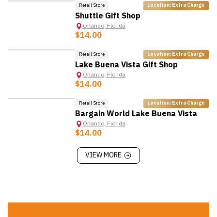
กับเมืองต่าง ๆ ในเขตกลาง Florida เช่น เดย์โทนาบีช (Daytona
Retail Store
Location: Extra Charge
Beach) และโอคาลา (Ocala)
Shuttle Gift Shop
Orlando
,
Florida
$14.00
Retail Store
Location: Extra Charge
Lake Buena Vista Gift Shop
Orlando
,
Florida
$14.00
Retail Store
Location: Extra Charge
Bargain World Lake Buena Vista
Orlando
,
Florida
$14.00
VIEW MORE