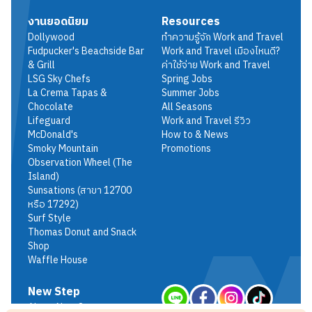
งานยอดนิยม
Resources
Dollywood
ทำความรู้จัก Work and Travel
Fudpucker's Beachside Bar
Work and Travel เมืองไหนดี?
& Grill
ค่าใช้จ่าย Work and Travel
LSG Sky Chefs
Spring Jobs
La Crema Tapas &
Summer Jobs
Chocolate
All Seasons
Lifeguard
Work and Travel รีวิว
McDonald's
How to & News
Smoky Mountain
Promotions
Observation Wheel (The
Island)
Sunsations (สาขา 12700
หรือ 17292)
Surf Style
Thomas Donut and Snack
Shop
Waffle House
New Step
About New Step