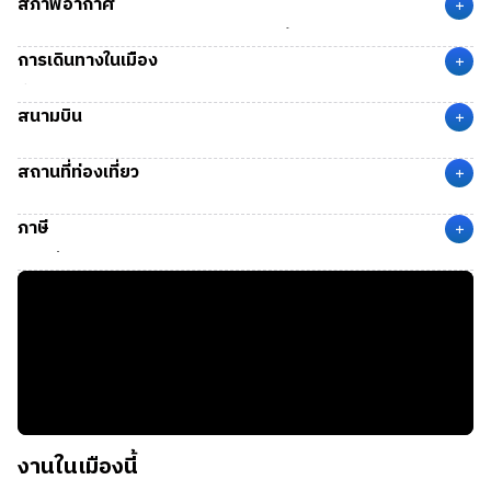
สภาพอากาศ
+
Orlando
มีสภาพอากาศแบบเขตร้อนชื้น (Tropical Savanna
การเดินทางในเมือง
Climate) ทำให้เมืองนี้มีอากาศร้อนและชื้นตลอดทั้งปี โดยมีฤดูฝน
+
และฤดูแล้งที่แตกต่างกันอย่างชัดเจน ในฤดูใบไม้ผลิ (Spring) มี
ที่เมือง Orlando มีระบบขนส่งสาธารณะให้บริการอยู่หลายประเภท
สนามบิน
อุณหภูมิอยู่ที่ 18 – 27 °C และในฤดูร้อน (Summer) มีอุณหภูมิ
เพื่ออำนวยความสะดวกแก่นักท่องเที่ยวและผู้ที่อาศัยอยู่ในเมือง
+
อยู่ที่ 24 – 32 °C
ได้แก่
สนามบิน MCO
(Orlando International Airport) เมือง
สถานที่ท่องเที่ยว
Orlando, FL ตั้งอยู่ในตัวเมือง Orlando ห่างจากดาวน์ทาวน์เพียง
+
รถบัส LYNX
คือ ระบบรถบัสหลักของเมืองออร์แลนโด ครอบคลุม
12.2 ไมล์ (20 กม.) ใช้เวลาเดินทางด้วยรถยนตร์ประมาณ 25 นาที
สวนสนุก:
Walt Disney World, Universal Studios Orlando,
พื้นที่กว้างขวาง รวมถึงเมืองใกล้เคียง เช่น เซมิโนล (Seminole),
ภาษี
SeaWorld Orlando
+
ออซีโอลา (Osceola), โพล์ค (Polk) และโวลูเซีย (Volusia) มีทั้ง
ทะเลสาบ:
Lake Buena Vista
ภาษีที่จะถูกหักจากรายได้
เส้นทางปกติและเส้นทางด่วน (Express) ค่าโดยสารเริ่มต้นที่
พิพิธภัณฑ์:
Kennedy Space Center, Orlando Museum of
State Tax:
-
$2.00 ดูเส้นทางเดินรถ Bus Service
Art, Orlando Science Center
Federal Tax:
อัตราก้าวหน้าตามรายได้
ช้อปปิ้ง:
Orlando Vineland Premium Outlets, Disney
ภาษีในการซื้อสินค้า
รถบัส LYMMO
คือระบบรถบัสฟรีเฉพาะภายในเขตดาวน์ทาวน์
Springs
Sales Tax:
6.5%
Orlando มีหลายเส้นทาง เช่น Link 60, Link 61, Link 62 ดูเส้น
ทางเดินรถ LYMMO
งานในเมืองนี้
รถไฟ SunRail
คือเส้นทางรถไฟที่เชื่อมต่อระหว่างเมือง Orlando