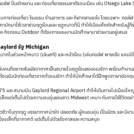
อล์ฟ ปั่นจักรยาน และท่องเที่ยวธรรมชาติรอบเมือง เช่น Otsego Lake
การท่องเที่ยว โรงแรม ร้านอาหาร และกีฬากลางแจ้ง โดยเฉพาะ กอล์ฟแล
ิกามักมาใช้เวลาช่วงฤดูร้อนและฤดูหนาวที่นี่ ทำให้เมืองคึกคักสำหรับผู
 และกิจกรรม Outdoor ที่ต้องการแรงงานนักศึกษามาช่วยงานอยู่เสมอ
Gaylord รัฐ Michigan
ำนวนมากในช่วงหน้าหนาว (เล่นสกี) และหน้าร้อน (เล่นกอล์ฟ พายเรือ แคมป
บคนที่อยากสัมผัสอากาศเย็นสบายในฤดูร้อนของอเมริกา พร้อมทำงานท
ต้อนรับนักท่องเที่ยวจากทั่วอเมริกา ทำให้นักศึกษาได้ฝึกพูดภาษาอัง
5 และสนามบิน Gaylord Regional Airport ทำให้เดินทางไปเมืองใหญ่ เ
ดเล็กแต่เต็มไปด้วยความอบอุ่นของชาว Midwest เหมาะกับการใช้ชีวิตอย่
ีวิตชีวาในทุกฤดู บรรยากาศน่ารัก ปลอดภัย ผู้คนอบอุ่น เป็นมิตร และมี
เมืองเล็กที่อากาศดี แต่เต็มไปด้วยโอกาสและความสนุก