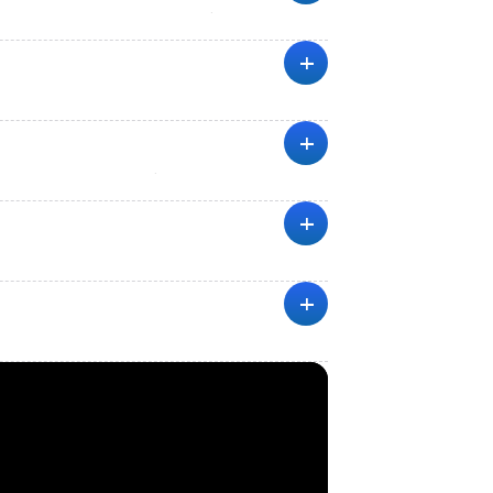
ย็นถึงอบอุ่น มีอุณหภูมิอยู่ที่ -1 – 18 °C
+
มือง และมีบริการรถบัสระหว่างเมือง ทำให้เดิน
นที่
+
เวลาขับรถประมาณ 1 ชั่วโมง 15 นาที
+
+