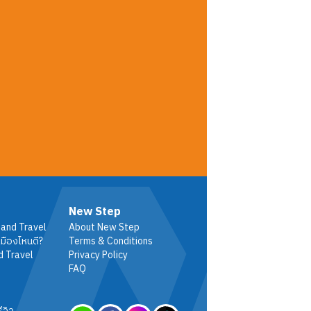
New Step
 and Travel
About New Step
มืองไหนดี?
Terms & Conditions
d Travel
Privacy Policy
FAQ
ีวิว