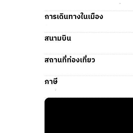
Gaylord
มีสภาพภูมิอากาศแบบอบอุ่นชื้นภาคพื้
ส่วนในฤดูร้อน (Summer) มีอากาศสดชื่น มีอุณห
การเดินทางในเมือง
ที่เมือง Gaylord ไม่มีระบบขนส่งสาธารณะขนาด
ทางเชื่อมกับ Detroit และเมืองใหญ่ทางตอนใต้ได
สนามบิน
สนามบิน TVC
(Cherry Capital Airport) เมื
สถานที่ท่องเที่ยว
Otsego Lake State Park:
อุทยานริมทะเลส
Treetops Resort & Otsego Resort:
รีสอ
ภาษี
Call of the Wild Museum:
พิพิธภัณฑ์สัตว
Gaylord Alpine Village Downtown:
ย่าน
ภาษีที่จะถูกหักจากรายได้
Gaylord Alpenfest:
เทศกาลประจำปีที่เฉล
State Tax:
4.25%
Federal Tax:
อัตราก้าวหน้าตามรายได้
ภาษีในการซื้อสินค้า
Sales Tax:
6%