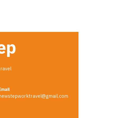
tep
ravel
Email
newstepworktravel@gmail.com