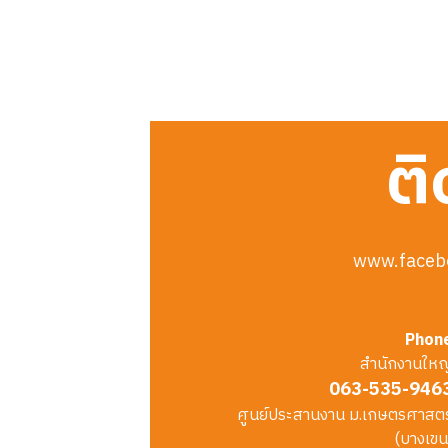
ติ
www.faceb
Phon
สำนักงานใหญ
063-535-946
ศูนย์ประสานงาน ม.เกษตรศาสตร
(บางเขน