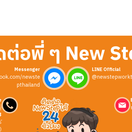
ดต่อพี่ ๆ New S
Messenger
LINE Official
ook.com/newste
@newstepworkt
pthailand
e
่
3
์
)