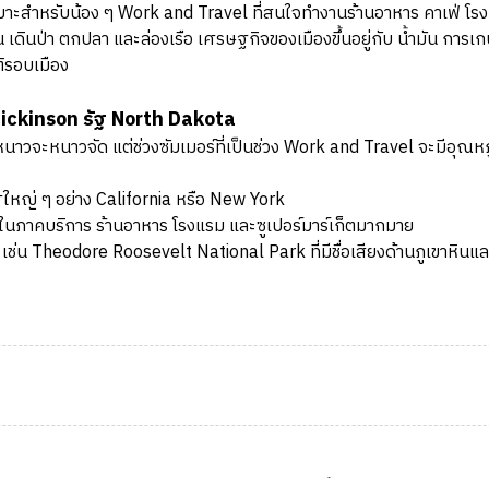
าะสำหรับน้อง ๆ Work and Travel ที่สนใจทำงานร้านอาหาร คาเฟ่ โรงแร
่น เดินป่า ตกปลา และล่องเรือ เศรษฐกิจของเมืองขึ้นอยู่กับ น้ำมัน กา
ติรอบเมือง
 Dickinson รัฐ North Dakota
จะหนาวจัด แต่ช่วงซัมเมอร์ที่เป็นช่วง Work and Travel จะมีอุณหภ
ฐใหญ่ ๆ อย่าง California หรือ New York
ในภาคบริการ ร้านอาหาร โรงแรม และซูเปอร์มาร์เก็ตมากมาย
 เช่น Theodore Roosevelt National Park ที่มีชื่อเสียงด้านภูเขาหินแ
ทวีป (Humid Continental Climate) ในฤดูใบไม้ผลิ (Spring) มีอุณหภ
นาดใหญ่ การเดินทางหลักคือรถยนต์ส่วนตัว มีถนนหลัก Interstate 94 (
ถิ่น และ Ride-sharing เช่น Uber ในบางพื้นที่