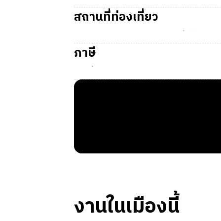
สนามบิน DIK
(Dickinson Theodore Roosevelt 
เวลาเดินทางด้วยรถยนต์ประมาณ 10 นาที
สถานที่ท่องเที่ยว
Badlands of North Dakota:
พื้นที่ธรรมชา
Dickinson Museum Center:
พิพิธภัณฑ์ท้
ภาษี
Heritage Park:
สวนสาธารณะสำหรับครอบครั
Rough Rider Center & Event Venues:
ส
ภาษีที่จะถูกหักจากรายได้
Recreation Trails & Lakes:
เส้นทางเดินป่
State Tax:
2.50%
Federal Tax:
อัตราก้าวหน้าตามรายได้
ภาษีในการซื้อสินค้า
Sales Tax:
6.5%
งานในเมืองนี้
Location: Extra Charge