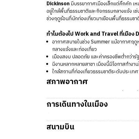
Dickinson
มีบรรยากาศเมืองเล็กแต่คึกคัก เหม
อยู่ใกล้พื้นที่ธรรมชาติและกิจกรรมกลางแจ้ง เช
ช่วงฤดูร้อนที่นักท่องเที่ยวมาเยือนพื้นที่ธรรมชา
ทำไมต้องไป Work and Travel ที่เมือง
อากาศสบายในช่วง Summer แม้อากาศฤดูหนาว
กลางแจ้งและท่องเที่ยว
เมืองสงบ ปลอดภัย และค่าครองชีพต่ำกว่ารั
มีงานหลากหลายสาขา เมืองนี้มีโอกาสทำงาน
ใกล้สถานที่ท่องเที่ยวธรรมชาติระดับประเทศ
สภาพอากาศ
Dickinson
มีสภาพอากาศแบบอบอุ่นชื้นภาคพื้น
มีอุณหภูมิอยู่ที่ 12 – 29 °C
การเดินทางในเมือง
ที่เมือง Dickinson ไม่มีระบบขนส่งสาธารณะข
ND และ Rapid City, SD โดยมีบริการแท็กซี่ท้อง
สนามบิน