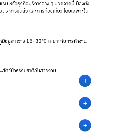
ม หรือธุรกิจบริการต่าง ๆ นอกจากนี้เมืองยัง
รเกษตร การขนส่ง และการท่องเที่ยว โดยเฉพาะใน
ูมิอยู่ระหว่าง 15–30°C เหมาะกับการทำงาน
ละสัตว์ป่าธรรมชาติอันสวยงาม
+
ูมิอยู่ -1 – 16 °C ส่วนในฤดูร้อน (Summer)
+
I-94) และ US-85 เชื่อมเมืองไปยัง Bismarck,
+