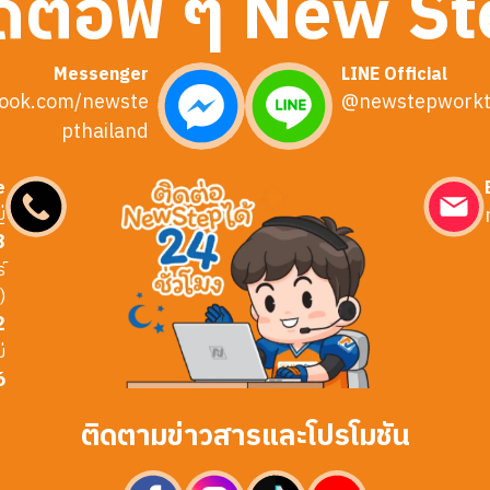
ดต่อพี่ ๆ New S
Messenger
LINE Official
ook.com/newste
@newstepworkt
pthailand
e
่
3
์
)
2
่
6
ติดตามข่าวสารและโปรโมชัน