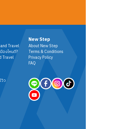
New Step
 and Travel
About New Step
มืองไหนดี?
Terms & Conditions
d Travel
Privacy Policy
FAQ
ีวิว