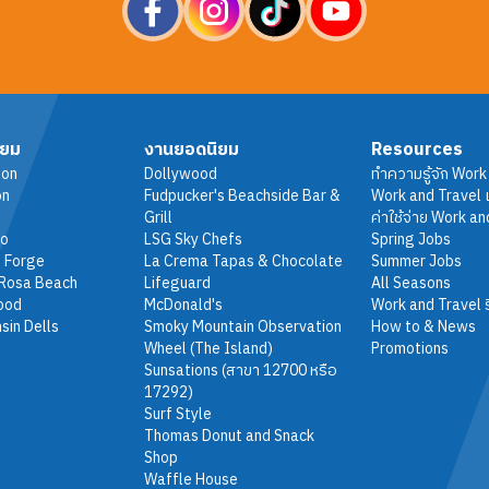
ิยม
งานยอดนิยม
Resources
ton
Dollywood
ทำความรู้จัก Work
on
Fudpucker's Beachside Bar &
Work and Travel เ
Grill
ค่าใช้จ่าย Work an
do
LSG Sky Chefs
Spring Jobs
 Forge
La Crema Tapas & Chocolate
Summer Jobs
 Rosa Beach
Lifeguard
All Seasons
ood
McDonald's
Work and Travel ร
sin Dells
Smoky Mountain Observation
How to & News
Wheel (The Island)
Promotions
Sunsations (สาขา 12700 หรือ
17292)
Surf Style
Thomas Donut and Snack
Shop
Waffle House