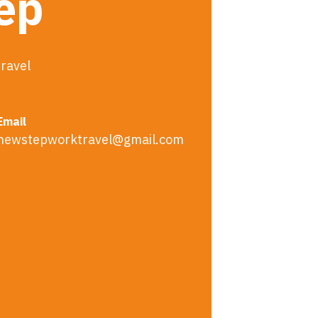
tep
ravel
Email
newstepworktravel@gmail.com