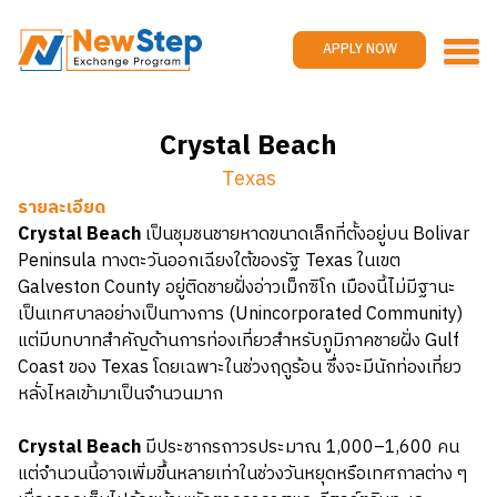
Home
Work and travel
APPLY NOW
Jobs
Reviews
Crystal Beach
Promotions
Texas
Contact us
APPLY NOW
รายละเอียด
Crystal Beach
เป็นชุมชนชายหาดขนาดเล็กที่ตั้งอยู่บน Bolivar
Peninsula ทางตะวันออกเฉียงใต้ของรัฐ Texas ในเขต
Galveston County อยู่ติดชายฝั่งอ่าวเม็กซิโก เมืองนี้ไม่มีฐานะ
เป็นเทศบาลอย่างเป็นทางการ (Unincorporated Community)
แต่มีบทบาทสำคัญด้านการท่องเที่ยวสำหรับภูมิภาคชายฝั่ง Gulf
Coast ของ Texas โดยเฉพาะในช่วงฤดูร้อน ซึ่งจะมีนักท่องเที่ยว
หลั่งไหลเข้ามาเป็นจำนวนมาก
Crystal Beach
มีประชากรถาวรประมาณ 1,000–1,600 คน
แต่จำนวนนี้อาจเพิ่มขึ้นหลายเท่าในช่วงวันหยุดหรือเทศกาลต่าง ๆ