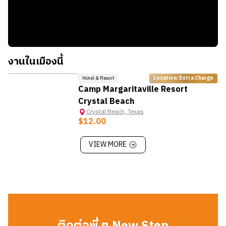
Rancho Carribe Golf Course:
สนามกอล์ฟขนาดเล็กใกล้
ภาษีในการซื้อสินค้า
ชายหาด
Sales Tax:
8.25%
The Big Store:
ร้านสะดวกซื้อและซูเปอร์มาร์เก็ตขนาดใหญ่ใน
ย่านนี้
เทศกาลท้องถิ่น:
Crystal Beach Sandcastle Competition,
งานในเมืองนี้
4th of July Fireworks, และ Live Music Events ตามร้านอาหาร
ริมทะเล เช่น Stingaree Restaurant
Hotel & Resort
Location: Extra Charge
Camp Margaritaville Resort
Crystal Beach
Crystal Beach
,
Texas
$12.00
VIEW MORE