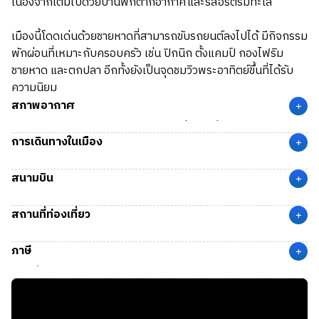
เนื่องจากเต็มไปด้วยบ้านพักตากอากาศและรีสอร์ตริมทะเล
เมืองนี้โดดเด่นด้วยชายหาดที่สามารถขับรถยนต์ลงไปได้ มีกิจกรรม
พักผ่อนที่เหมาะกับครอบครัว เช่น ปิกนิก ตั้งแคมป์ กองไฟริม
ชายหาด และตกปลา อีกทั้งยังเป็นจุดชมวิวพระอาทิตย์ขึ้นที่ได้รับ
ความนิยม
สภาพอากาศ
+
Crystal Beach
มีสภาพอากาศแบบกึ่งร้อนชื้น (Humid
การเดินทางในเมือง
Subtropical Climate) ในฤดูใบไม้ผลิ (Spring) อุณหภูมิเฉลี่ย
+
ประมาณ 15 – 28 °C อากาศอบอุ่น ลมทะเลแรงเล็กน้อย ส่วนใน
เมือง Crystal Beach ไม่มีระบบขนส่งสาธารณะภายในเมือง และ
สนามบิน
ฤดูร้อน (Summer) อุณหภูมิเฉลี่ยประมาณ 25 – 35 °C อากาศ
ผู้คนส่วนใหญ่ใช้รถยนต์ส่วนตัวในการเดินทาง
+
ร้อนชื้น มีความชื้นสูง และมีโอกาสเกิดพายุ
สนามบิน HOU
(William P. Hobby Airport) เมือง Houston, TX
สถานที่ท่องเที่ยว
ห่างจาก Crystal Beach ประมาณ 70 ไมล์ (113 กม.) ใช้เวลาเดิน
+
ทางด้วยรถยนต์ประมาณ 1 ชั่วโมง 37 นาที
Crystal Beach Shoreline:
ชายหาดยาว 27 ไมล์ ขับรถลงหาด
ภาษี
ได้ เล่นน้ำ เล่นทราย พักผ่อน
+
Bolivar Flats Shorebird Sanctuary:
จุดดูนกและธรรมชาติ
ภาษีที่จะถูกหักจากรายได้
ชายฝั่ง
State Tax:
-
Fun Spot Water Slide:
สวนน้ำเล็ก ๆ เหมาะสำหรับเด็ก
Federal Tax:
อัตราก้าวหน้าตามรายได้