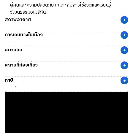
ผู้คนและความปลอดภัย เหมาะกับการใช้ชีวิตและเรียนรู้
วัฒนธรรมอเมริกัน
สภาพอากาศ
+
Bozeman
ตั้งอยู่ในหุบเขา Gallatin Valley และได้รับอิทธิพล
การเดินทางในเมือง
จากเทือกเขาร็อกกี้ ทำให้มีสภาพภูมิอากาศแบบอบอุ่นชื้นภาคพื้น
+
ทวีป (Humid Continental Climate) ในฤดูใบไม้ผลิ (Spring)
เมือง Bozeman ไม่มีระบบขนส่งสาธารณะขนาดใหญ่ การเดินทาง
สนามบิน
อากาศเย็นสบาย มีลมพัดแรง มีอุณหภูมิอยู่ที่ 0 – 16 °C ส่วนใน
ส่วนใหญ่ใช้รถยนต์ส่วนตัว มีถนนหลัก Interstate 90 (I-90)
+
ฤดูร้อน (Summer) อากาศอบอุ่น มีอุณหภูมิอยู่ที่ 12 – 28 °C
และ US-191 เชื่อมเมืองไปยัง Yellowstone และเมืองอื่น ๆ การ
สนามบิน BZN
(Bozeman Yellowstone International
สถานที่ท่องเที่ยว
เดินทางในเมืองสามารถใช้บริการแท็กซี่ และ Ride-sharing เช่น
Airport) เมือง Belgrade, MT ห่างจากเมือง Bozeman ประมาณ
+
Uber หรือ Lyft
11 ไมล์ (18 กิโลเมตร) ใช้เวลาเดินทางโดยรถยนต์ประมาณ 20
Montana State University:
แหล่งเรียนรู้และกิจกรรมสำหรับ
ภาษี
นาที
นักศึกษา นักท่องเที่ยวสามารถชมพิพิธภัณฑ์และงานกิจกรรม
+
กลางแจ้ง
ภาษีที่จะถูกหักจากรายได้
Bridger Bowl Ski Area:
รีสอร์ตสกีและสโนว์บอร์ดใกล้เมือง
State Tax:
5.9%
Gallatin River:
แม่น้ำสำหรับล่องแก่ง ตกปลา และพายเรือ
Federal Tax:
อัตราก้าวหน้าตามรายได้
Museum of the Rockies:
พิพิธภัณฑ์ไดโนเสาร์และ
ภาษีในการซื้อสินค้า
ประวัติศาสตร์ของ Montana
Sales Tax:
ไม่มี
Downtown Bozeman:
ย่านเมืองเก่า มีร้านอาหาร คาเฟ่ ร้าน
ขายของที่ระลึก และตลาด Farmer’s Market