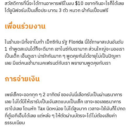
สวัสดิการที่นี่จะได้ทานอาหารฟรีในงบ $10 อยากกินอะไรก็ได้เลย
ได้ยูนิฟอร์มเป็นเสื้อประมาณ 3 ตัว หมวก ผ้ากันเปื้อนฟรี
เพื่อนร่วมงาน
ในร้านจะมีทั้งจาไมก้า เม็กซิกัน รัฐ Florida นี่ใช้ภาษาสเปนอันดับ
1 ถ้าพูดสเปนได้ก็จะดีมาก เขาไนซ์กับเรามาก ส่วนใหญ่จะมองเรา
เป็นเด็ก เอ็นดูเรา น่ารักกันมาก ๆ พูดคุยกันได้อายุไม่เป็นปัญหา
เลย มีแต่คนเข้ามาเมคเฟรนด์กับเรา พยายามพูดคุยกับเรา
การจ่ายเงิน
เพย์เช็คจะออกทุก ๆ 2 อาทิตย์ ของบันนี่เลือกรับเป็นผ่านธนาคาร
เลย ไม่ได้มีให้เรารับเป็นเงินสดแบบเป็นเช็ค เขาจะขอเลขธนาคาร
เราไปเลย โดนหัก Tax นิดหน่อย ไม่ได้สูงมาก เวลาจะใช้เงินก็ไปกด
ที่ตู้เอทีเอ็มได้เลย แต่หลัง ๆ ให้ตัดผ่านบัตรจะได้ไม่ต้องเสียค่า
ธรรมเนียม