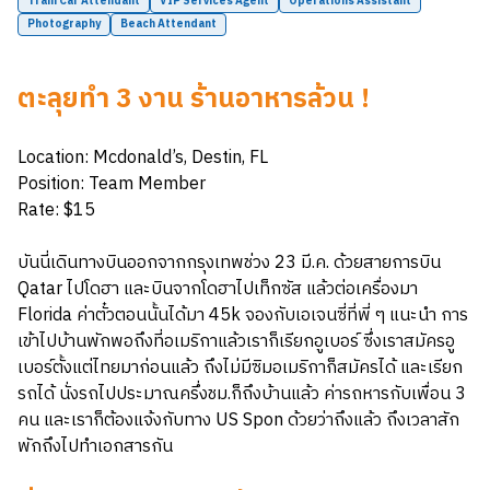
Tram Car Attendant
VIP Services Agent
Operations Assistant
Photography
Beach Attendant
ตะลุยทำ 3 งาน ร้านอาหารล้วน !
Location: Mcdonald’s, Destin, FL
Position: Team Member
Rate: $15
บันนี่เดินทางบินออกจากกรุงเทพช่วง 23 มี.ค. ด้วยสายการบิน
Qatar ไปโดฮา และบินจากโดฮาไปเท็กซัส แล้วต่อเครื่องมา
Florida ค่าตั๋วตอนนั้นได้มา 45k จองกับเอเจนซี่ที่พี่ ๆ แนะนำ การ
เข้าไปบ้านพักพอถึงที่อเมริกาแล้วเราก็เรียกอูเบอร์ ซึ่งเราสมัครอู
เบอร์ตั้งแต่ไทยมาก่อนแล้ว ถึงไม่มีซิมอเมริกาก็สมัครได้ และเรียก
รถได้ นั่งรถไปประมาณครึ่งชม.ก็ถึงบ้านแล้ว ค่ารถหารกับเพื่อน 3
คน และเราก็ต้องแจ้งกับทาง US Spon ด้วยว่าถึงแล้ว ถึงเวลาสัก
พักถึงไปทำเอกสารกัน