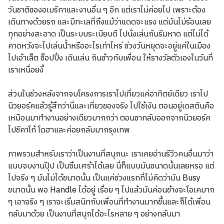
วันชาติของอเมริกาและงานอื่น ๆ อีก แต่เราไม่ค่อยไป เพราะต้อง
เดินทางด้วยรถ และมีทะเลที่ถึงแม้ว่าแดดจะแรง แต่มันไม่ร้อนเลย
ทุกอย่างสะอาด เป็นระบบระเบียบดี ไปนั่งเล่นกันริมหาด แต่ไม่ได้
คาดหวังจะไปเล่นน้ำหรืออะไรเท่าไหร่ ช่วงวันหยุดจะอยู่แค่ในเมือง
ไปเอ้าเล็ต ช็อปปิ้ง เดินเล่น กินข้าวกับเพื่อน ให้รางวัลตัวเองในวันที่
เราเหนื่อยงี้
ส่วนในช่วงหลังจากจบโครงการเราไปเที่ยวแค่อาทิตย์เดียว เราไป
นิวยอร์คแล้วรู้สึกว่านี่และเที่ยวของจริง ไปใช้เงิน ตอนอยู่เดสตินคือ
เหมือนมาทำงานอย่างเดียวมากกว่า ตอนขากลับออกจากนิวยอร์ค
ไปชิคาโก้ โดฮาและค่อยกลับมากรุงเทพ
ภาพรวมสำหรับเราว่าเป็นงานที่สนุกนะ เราเคยอ่านรีวิวคนอื่นมาว่า
แบบจบงานปุ๊ป เป็นซึมเศร้าได้เลย นี่ก็แบบมันขนาดนั้นเลยหรอ แต่
ไปจริง ๆ มันไม่ได้ขนาดนั้น เป็นแค่ช่วงแรกที่ไม่คิดว่ามัน Busy
ขนาดนั้น พอ Handle ได้อยู่ เรื่อย ๆ ไปแล้วมันค่อนข้างจะโอเคมาก
ๆ เอาจริง ๆ เราจะเริ่มสนิทกับเพื่อนที่ทำงานมากขึ้นและก็ได้เพื่อน
กลับมาด้วย เป็นงานที่สนุกได้อะไรหลาย ๆ อย่างกลับมา