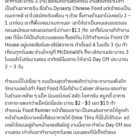
เราทำประมาณ 3 งาน ขอเริ่มที่งานสองก่อน งานสองที่เราไปทำ
เป็นร้านอาหารจีน ชื่อร้าน Dynasty Chinese Food แต่เจ้าของเป็น
คนเกาหลี เราไปสมัครกับเพื่อน ๆ ด้วย ซึ่งทางร้านเขาไม่เคยรับ J –
1 มาก่อน เราก็พึ่งเคยมาเมกาเนอะ เขาให้เราเป็นคนเสนอเรตเอง
ตอนสมัครเราเสนอเรตเขาไปว่าเอา $13 /hr. เขาก็รับเราเข้าทำงาน
เลย ที่นี่จะให้เป็นทิปรวมเลยและก็แชร์กัน ได้ทำตำแหน่ง Front Of
House อยู่แคชเชียร์และเสิร์ฟอาหาร ทำตั้งแต่ 4 โมงถึง 3 ทุ่ม ทำ
เกือบทุกวันเลย ส่วนใหญ่ที่ McDonald’s ก็จะเลิกงานประมาณ 3
โมงแล้วไปต่องานสอง อาทิตย์นึงเขาจะให้เรามี Day Off ประมาณ
2 – 3 วัน
ทำแบบนี้ไปเรื่อย ๆ จนเดือนสุดท้ายเลยคิดว่าน่าจะหางานเพิ่มอีก
ซักงานเลยไปทำ Fast Food ที่นึงที่ร้าน Culver ลักษณะของท่าย
ในร้านจะคล้าย ๆ แม็ค มีเบอร์เกอร์ สลัด ไอศกรีม สมูทตี้ อาหาร
ราคาจะแพงกว่าแม็คนิดนึงประมาณ $2 - $3 เรต $15 ทำ
ตำแหน่ง Food Runner หน้าที่ของเราจะเป็นคนส่งอาหารให้ลูกค้า
หน้าร้านหรือบางครั้งก็ส่งอาหารให้ Drive Thru ที่นี่ไม่ได้ทิปนะ แต่
เคยได้ตอนอยู่ข้างหน้าแคชเชียร์อยู่ งานนี้เราจะทำช่วง Day Off ของ
งานสอง เท่ากับเราทำงานทุกวันเลย เมเนของที่นี่เด็กด้วยนะ