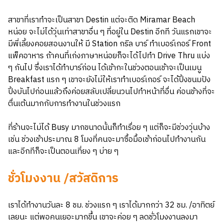
สาขาที่เราทำจะเป็นสาขา Destin แต่จะติด Miramar Beach
หน่อย จะไม่ได้วุ่นเท่าสาขาอื่น ๆ ที่อยู่ใน Destin อีกที วันแรกเขาจะ
มีพี่เลี้ยงคอยสอนงานให้ มี Station กริล บาร์ ทำเบอร์เกอร์ Front
แพ็คอาหาร ถ้าคนที่เก่งภาษาหน่อยก็จะได้ไปทำ Drive Thru แบ่ง
ๆ กันไป ซึ่งเราได้ทำบาร์ก่อน ได้เข้ากะในช่วงตอนเช้าจะเป็นเมนู
Breakfast แรก ๆ เขาจะยังไม่ให้เราทำเบอร์เกอร์ จะได้ปิ้งขนมปัง
ปิ้งบันไปก่อนแล้วถึงค่อยสลับเปลี่ยนวนไปทำหน้าที่อื่น ค่อนข้างที่จะ
ตื่นเต้นมากกับการทำงานในช่วงแรก
ที่ร้านจะไม่ได้ Busy มากขนาดนั้นก็ทำเรื่อย ๆ แต่ก็จะมีช่วงวุ่นบ้าง
เช่น ช่วงเช้าประมาณ 8 โมงที่คนจะมาซื้อมื้อเช้าก่อนไปทำงานกัน
และอีกทีก็จะเป็นตอนเที่ยง ๆ บ่าย ๆ
ชั่วโมงงาน /สวัสดิการ
เราได้ทำงานวันละ 8 ชม. ช่วงแรก ๆ เราได้มากกว่า 32 ชม. /อาทิตย์
เลยนะ แต่พอคนเยอะมากขึ้น เขาจะค่อย ๆ ลดชั่วโมงงานลงมา