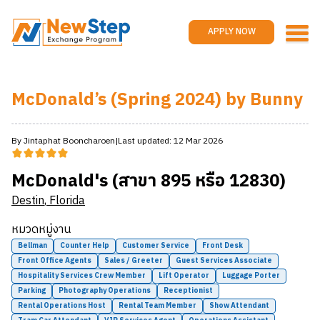
Home
Work and travel
APPLY NOW
Jobs
Reviews
McDonald’s (Spring 2024) by Bunny
Promotions
Contact us
APPLY NOW
By
Jintaphat
Booncharoen
|
Last updated:
12 Mar 2026
McDonald's (สาขา 895 หรือ 12830)
Destin
,
Florida
หมวดหมู่งาน
Bellman
Counter Help
Customer Service
Front Desk
Front Office Agents
Sales / Greeter
Guest Services Associate
Hospitality Services Crew Member
Lift Operator
Luggage Porter
Parking
Photography Operations
Receptionist
Rental Operations Host
Rental Team Member
Show Attendant