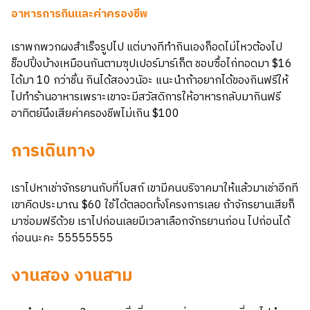
อาหารการกินและค่าครองชีพ
เราพกพวกผงสำเร็จรูปไป แต่บางทีทำกินเองก็อดไม่ไหวต้องไป
ช็อปปิ้งบ้างเหมือนกันตามซุปเปอร์มาร์เก็ต ชอบซื้อไก่ทอดมา $16
ได้มา 10 กว่าชิ้น กินได้สองวนัอะ แนะนำถ้าอยากได้ของกินฟรีให้
ไปทำร้านอาหารเพราะเขาจะมีสวัสดิการให้อาหารกลับมากินฟรี
อาทิตย์นึงเสียค่าครองชีพไม่เกิน $100
การเดินทาง
เราไปหาเช่าจักรยานกับที่โบสถ์ เขามีคนบริจาคมาให้แล้วมาเช่าอีกที
เขาคิดประมาณ $60 ใช้ได้ตลอดทั้งโครงการเลย ถ้าจักรยานเสียก็
มาซ่อมฟรีด้วย เราไปก่อนเลยมีเวลาเลือกจักรยานก่อน ไปก่อนได้
ก่อนนะคะ 55555555
งานสอง งานสาม