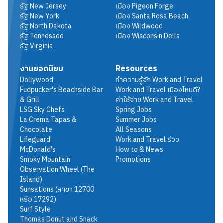
รัฐ
New Jersey
เมือง
Pigeon Forge
รัฐ
New York
เมือง
Santa Rosa Beach
รัฐ
North Dakota
เมือง
Wildwood
รัฐ
Tennessee
เมือง
Wisconsin Dells
รัฐ
Virginia
งานยอดนิยม
Resources
Dollywood
ทำความรู้จัก Work and Travel
Fudpucker's Beachside Bar
Work and Travel เมืองไหนดี?
& Grill
ค่าใช้จ่าย Work and Travel
LSG Sky Chefs
Spring Jobs
La Crema Tapas &
Summer Jobs
Chocolate
All Seasons
Lifeguard
Work and Travel รีวิว
McDonald's
How to & News
Smoky Mountain
Promotions
Observation Wheel (The
Island)
Sunsations (สาขา 12700
หรือ 17292)
Surf Style
Thomas Donut and Snack