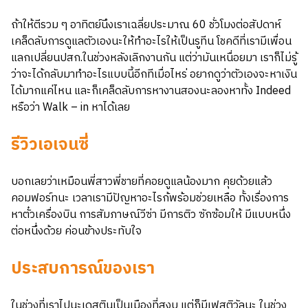
ถ้าให้ตีรวม ๆ อาทิตย์นึงเราเฉลี่ยประมาณ 60 ชั่วโมงต่อสัปดาห์
เคล็ดลับการดูแลตัวเองนะให้ทำอะไรให้เป็นรูทีน โชคดีที่เรามีเพื่อน
แลกเปลี่ยนปสก.ในช่วงหลังเลิกงานกัน แต่ว่ามันเหนื่อยมา เราก็ไม่รู้
ว่าจะได้กลับมาทำอะไรแบบนี้อีกทีเมื่อไหร่ อยากดูว่าตัวเองจะหาเงิน
ได้มากแค่ไหน และก็เคล็ดลับการหางานสองนะลองหาทั้ง Indeed
หรือว่า Walk – in หาได้เลย
รีวิวเอเจนซี่
บอกเลยว่าเหมือนพี่สาวพี่ชายที่คอยดูแลน้องมาก คุยด้วยแล้ว
คอมฟอร์ทนะ เวลาเรามีปัญหาอะไรก้พร้อมช่วยเหลือ ทั้งเรื่องการ
หาตั๋วเครื่องบิน การสัมภาษณ์วีซ่า มีการติว ซักซ้อมให้ มีแบบหนึ่ง
ต่อหนึ่งด้วย ค่อนข้างประทับใจ
ประสบการณ์ของเรา
ในช่วงที่เราไปนะเดสตินเป็นเมืองที่สงบ แต่ก็มีเฟสติวัลนะ ในช่วง