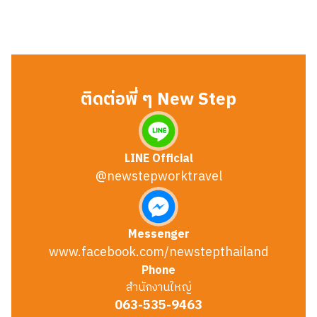
ติดต่อพี่ ๆ New Step
LINE Official
@newstepworktravel
Messenger
www.facebook.com/newstepthailand
Phone
สำนักงานใหญ่
063-535-9463