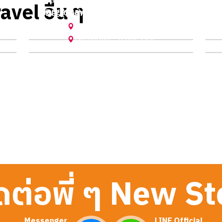
avel อื่น ๆ
Margaritaville Resort (Spring 2025)
M
Bar (Spring 2025) by Narmpetch
w
by Auyaye
Gatlinburg
,
Tennessee
Gatlinburg
,
Tennessee
ดต่อพี่ ๆ New S
Messenger
LINE Official