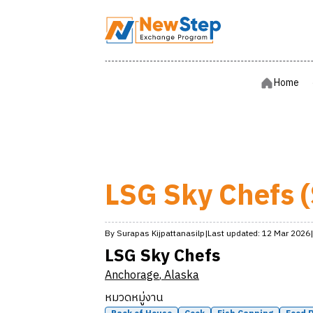
Home
Home
LSG Sky Chefs 
By
Surapas
Kijpattanasilp
|
Last updated:
12 Mar 2026
|
LSG Sky Chefs
Anchorage
,
Alaska
หมวดหมู่งาน