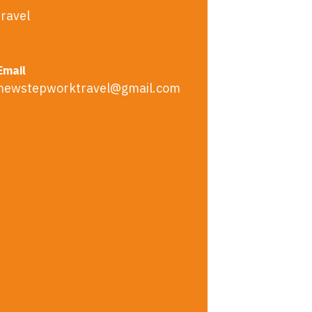
ravel
Email
newstepworktravel@gmail.com