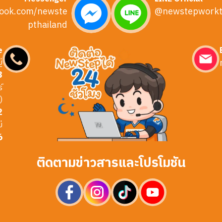
ook.com/newste
@newstepworkt
pthailand
e
่
3
์
)
2
่
6
ติดตามข่าวสารและโปรโมชัน