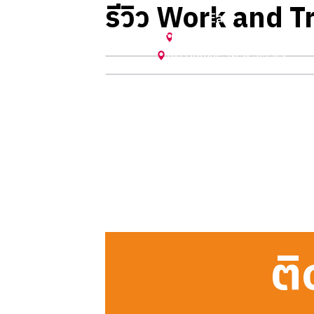
รีวิว Work and Tr
Earn
Dunkin' (Summer 2024) by Prea
Annapolis
,
Maryland
Rio Grande
,
New Jersey
ติ