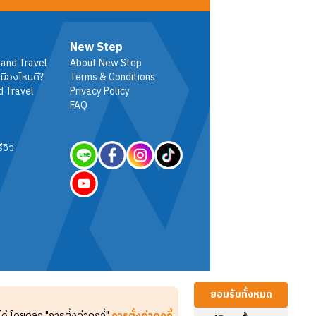
New Step
 and Travel
About New Step
มืองไหนดี?
Terms & Conditions
d Travel
Privacy Policy
FAQ
ีวิว
ยอมรับทั้งหมด
 โดยคลิก "การตั้งค่าคุกกี้"
การตั้งค่าคุกกี้