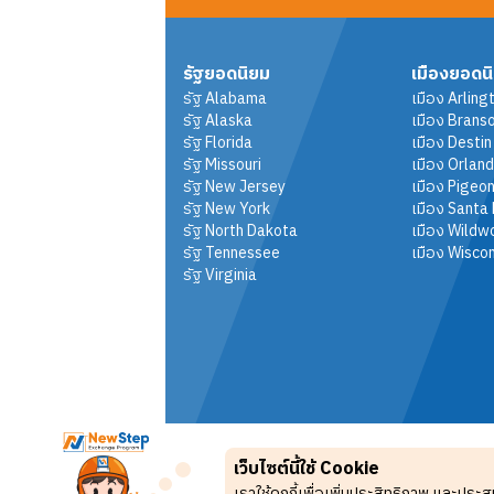
รัฐยอดนิยม
เมืองยอดน
รัฐ
Alabama
เมือง
Arling
รัฐ
Alaska
เมือง
Brans
รัฐ
Florida
เมือง
Destin
รัฐ
Missouri
เมือง
Orlan
รัฐ
New Jersey
เมือง
Pigeon
รัฐ
New York
เมือง
Santa
รัฐ
North Dakota
เมือง
Wildw
รัฐ
Tennessee
เมือง
Wiscon
รัฐ
Virginia
เว็บไซต์นี้ใช้ Cookie
เราใช้คุกกี้เพื่อเพิ่มประสิทธิภาพ และประ