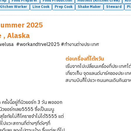
Prep
Food Preparer
Food Production
Hostess (Kitchen Crew)
Kit
Kitchen Worker
Line Cook
Prep Cook
Shake Maker
Steward
Pi
Summer 2025
 , Alaska
velusa #workandtrvel2025 #ทำงานต่างประเทศ
ต่อเครื่องที่ไต้หวัน
เริ่มจากไปเปลี่ยนเครื่องที่ประเทศ
เที่ยวเก็บ จุดแลนด์มาร์คของประเท
สบามบินก็ไปแวะถนนคนเดินกินอาห
รั้งนี้อยู่ที่นิวยอร์ก 3 วัน พอออก
นิวยอร์กเลย5555 ซึ่งเป็นเมนู
ัดสุโขทัยไม่ก็โคราชจำไม่ได้5555 แต่
ไปแวะสถานที่ต่างๆที่ดังๆที่
ยดีเลย ลองไปตามบ้าง ซึ่งแต่ละที่ไป