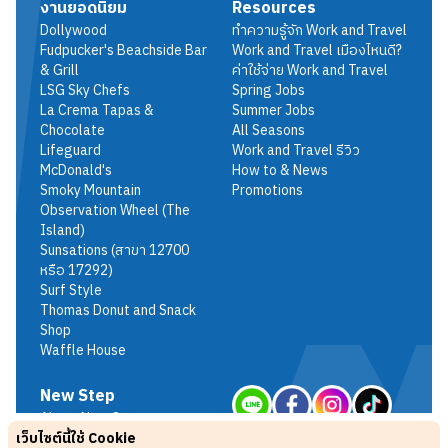
งานยอดนิยม
Resources
Dollywood
ทำความรู้จัก Work and Travel
Fudpucker's Beachside Bar
Work and Travel เมืองไหนดี?
& Grill
ค่าใช้จ่าย Work and Travel
LSG Sky Chefs
Spring Jobs
La Crema Tapas &
Summer Jobs
Chocolate
All Seasons
Lifeguard
Work and Travel รีวิว
McDonald's
How to & News
Smoky Mountain
Promotions
Observation Wheel (The
Island)
Sunsations (สาขา 12700
หรือ 17292)
Surf Style
Thomas Donut and Snack
Shop
Waffle House
New Step
About New Step
เว็บไซต์นี้ใช้ Cookie
Terms & Conditions