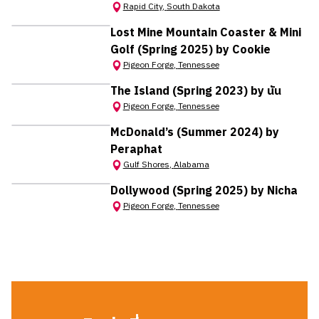
Rapid City
,
South Dakota
Lost Mine Mountain Coaster & Mini
Golf (Spring 2025) by Cookie
Pigeon Forge
,
Tennessee
The Island (Spring 2023) by นัน
Pigeon Forge
,
Tennessee
McDonald’s (Summer 2024) by
Peraphat
Gulf Shores
,
Alabama
Dollywood (Spring 2025) by Nicha
Pigeon Forge
,
Tennessee