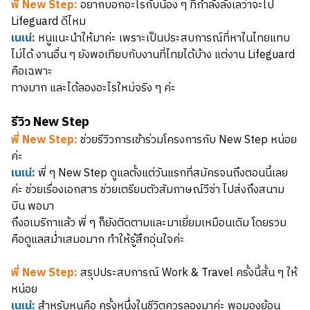
พี่ New Step:
อยากบอกอะไรกับน้อง ๆ ที่กำลังลังเลว่าจะไป
Lifeguard ดีไหม
เนเน่:
หนูแนะนำให้มาค่ะ เพราะเป็นประสบการณ์ที่หาในไทยแทบ
ไม่ได้ งานอื่น ๆ ยังพอเทียบกับงานที่ไทยได้บ้าง แต่งาน Lifeguard
คือเฉพาะ
ทางมาก และได้ลองอะไรใหม่จริง ๆ ค่ะ
รีวิว New Step
พี่ New Step:
ช่วยรีวิวการเข้าร่วมโครงการกับ New Step หน่อย
ค่ะ
เนเน่:
พี่ ๆ New Step ดูแลตั้งแต่วันแรกที่สมัครจนถึงตอนนี้เลย
ค่ะ ช่วยเรื่องเอกสาร ช่วยเตรียมตัวสัมภาษณ์วีซ่า ไปส่งถึงสนาม
บิน พอมา
ถึงอเมริกาแล้ว พี่ ๆ ก็ยังติดตามและมาเยี่ยมเหมือนเดิม โดยรวม
คือดูแลสม่ำเสมอมาก ทำให้รู้สึกอุ่นใจค่ะ
พี่ New Step:
สรุปประสบการณ์ Work & Travel ครั้งนี้สั้น ๆ ให้
หน่อย
เนเน่:
สำหรับหนูคือ ครั้งหนึ่งในชีวิตควรลองมาค่ะ พอมองย้อน