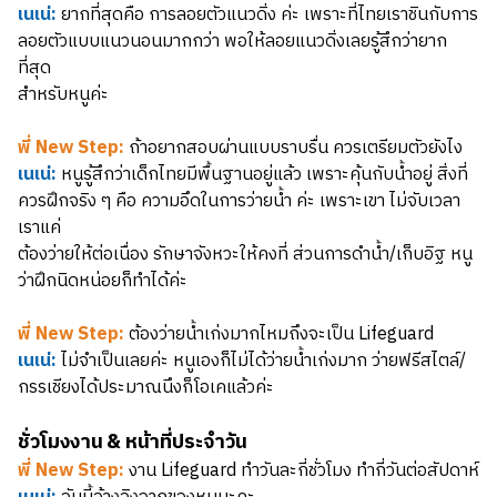
เนเน่:
ยากที่สุดคือ การลอยตัวแนวดิ่ง ค่ะ เพราะที่ไทยเราชินกับการ
ลอยตัวแบบแนวนอนมากกว่า พอให้ลอยแนวดิ่งเลยรู้สึกว่ายาก
ที่สุด
สำหรับหนูค่ะ
พี่ New Step:
ถ้าอยากสอบผ่านแบบราบรื่น ควรเตรียมตัวยังไง
เนเน่:
หนูรู้สึกว่าเด็กไทยมีพื้นฐานอยู่แล้ว เพราะคุ้นกับน้ำอยู่ สิ่งที่
ควรฝึกจริง ๆ คือ ความอึดในการว่ายน้ำ ค่ะ เพราะเขา ไม่จับเวลา
เราแค่
ต้องว่ายให้ต่อเนื่อง รักษาจังหวะให้คงที่ ส่วนการดำน้ำ/เก็บอิฐ หนู
ว่าฝึกนิดหน่อยก็ทำได้ค่ะ
พี่ New Step:
ต้องว่ายน้ำเก่งมากไหมถึงจะเป็น Lifeguard
เนเน่:
ไม่จำเป็นเลยค่ะ หนูเองก็ไม่ได้ว่ายน้ำเก่งมาก ว่ายฟรีสไตล์/
กรรเชียงได้ประมาณนึงก็โอเคแล้วค่ะ
ชั่วโมงงาน & หน้าที่ประจำวัน
พี่ New Step:
งาน Lifeguard ทำวันละกี่ชั่วโมง ทำกี่วันต่อสัปดาห์