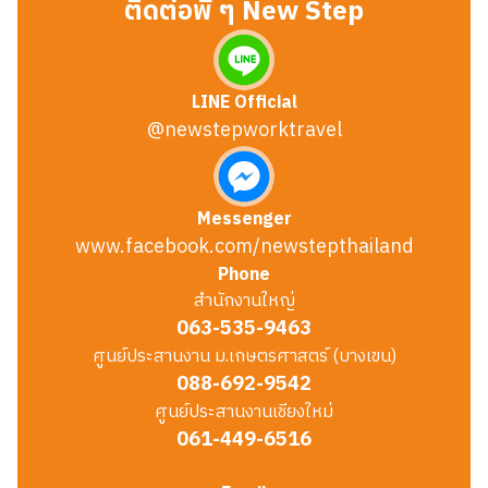
ติดต่อพี่ ๆ New Step
LINE Official
@newstepworktravel
Messenger
www.facebook.com/newstepthailand
Phone
สำนักงานใหญ่
063-535-9463
ศูนย์ประสานงาน ม.เกษตรศาสตร์ (บางเขน)
088-692-9542
ศูนย์ประสานงานเชียงใหม่
061-449-6516