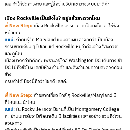
เลย ทำให้จัดการง่าย และรู้สึกว่าบริษัทเขาวางระบบมาดีค่ะ
เมือง Rockville เป็นยังไง? อยู่แล้วสะดวกไหม
พี่ New Step:
เมือง Rockville บรรยากาศเป็นยังไง เล่าให้ฟัง
หน่อยค่ะ
เนเน่:
ถ้าคนรู้จัก Maryland แบบผิวเผิน อาจคิดว่าเป็นเมือง
ธรรมชาติเงียบ ๆ ไปเลย แต่ Rockville หนูว่าค่อนข้าง “สะดวก”
และดูเป็น
เมืองมากกว่าที่คิดค่ะ เพราะอยู่ใกล้ Washington DC เดินทางเข้า
DC ไม่ถึงชั่วโมง เลยมีห้าง ร้านค้า และสิ่งอำนวยความสะดวกค่อน
ข้าง
ครบถ้าได้เมืองนี้ถือว่า โชคดี เลยค่ะ
พี่ New Step:
ถ้าอยากเที่ยว ใกล้ ๆ Rockville/Maryland มี
ที่ไหนแนะนำไหม
เนเน่:
ใน Rockville เองจะมีย่านที่เป็น Montgomery College
ค่ะ ย่านมหาลัยจะมีฟีลน่าเดิน มี facilities หลายอย่าง รวมถึงโซน
สวน/ทาง