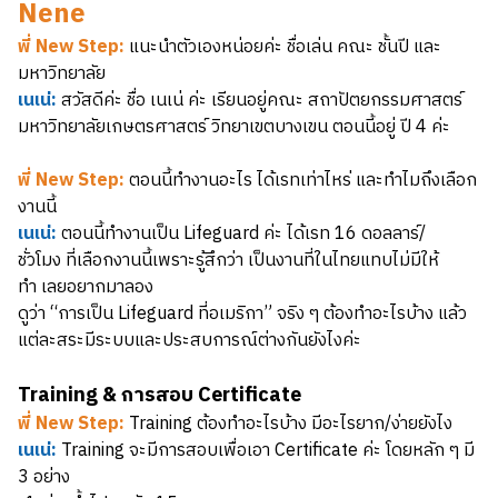
Nene
พี่ New Step:
แนะนำตัวเองหน่อยค่ะ ชื่อเล่น คณะ ชั้นปี และ
มหาวิทยาลัย
เนเน่:
สวัสดีค่ะ ชื่อ เนเน่ ค่ะ เรียนอยู่คณะ สถาปัตยกรรมศาสตร์
มหาวิทยาลัยเกษตรศาสตร์ วิทยาเขตบางเขน ตอนนี้อยู่ ปี 4 ค่ะ
พี่ New Step:
ตอนนี้ทำงานอะไร ได้เรทเท่าไหร่ และทำไมถึงเลือก
งานนี้
เนเน่:
ตอนนี้ทำงานเป็น Lifeguard ค่ะ ได้เรท 16 ดอลลาร์/
ชั่วโมง ที่เลือกงานนี้เพราะรู้สึกว่า เป็นงานที่ในไทยแทบไม่มีให้
ทำ เลยอยากมาลอง
ดูว่า “การเป็น Lifeguard ที่อเมริกา” จริง ๆ ต้องทำอะไรบ้าง แล้ว
แต่ละสระมีระบบและประสบการณ์ต่างกันยังไงค่ะ
Training & การสอบ Certificate
พี่ New Step:
Training ต้องทำอะไรบ้าง มีอะไรยาก/ง่ายยังไง
เนเน่:
Training จะมีการสอบเพื่อเอา Certificate ค่ะ โดยหลัก ๆ มี
3 อย่าง