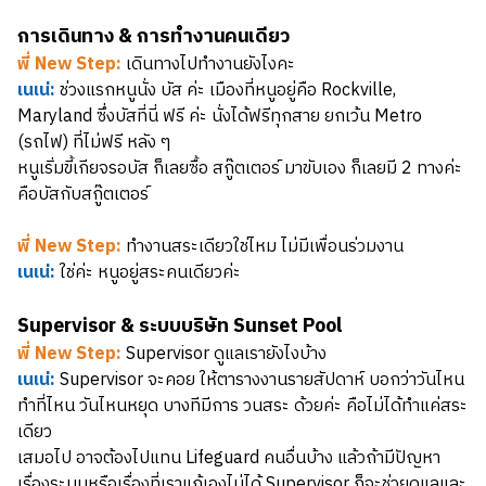
การเดินทาง & การทำงานคนเดียว
พี่ New Step:
เดินทางไปทำงานยังไงคะ
เนเน่:
ช่วงแรกหนูนั่ง บัส ค่ะ เมืองที่หนูอยู่คือ Rockville,
Maryland ซึ่งบัสที่นี่ ฟรี ค่ะ นั่งได้ฟรีทุกสาย ยกเว้น Metro
(รถไฟ) ที่ไม่ฟรี หลัง ๆ
หนูเริ่มขี้เกียจรอบัส ก็เลยซื้อ สกู๊ตเตอร์ มาขับเอง ก็เลยมี 2 ทางค่ะ
คือบัสกับสกู๊ตเตอร์
พี่ New Step:
ทำงานสระเดียวใช่ไหม ไม่มีเพื่อนร่วมงาน
เนเน่:
ใช่ค่ะ หนูอยู่สระคนเดียวค่ะ
Supervisor & ระบบบริษัท Sunset Pool
พี่ New Step:
Supervisor ดูแลเรายังไงบ้าง
เนเน่:
Supervisor จะคอย ให้ตารางงานรายสัปดาห์ บอกว่าวันไหน
ทำที่ไหน วันไหนหยุด บางทีมีการ วนสระ ด้วยค่ะ คือไม่ได้ทำแค่สระ
เดียว
เสมอไป อาจต้องไปแทน Lifeguard คนอื่นบ้าง แล้วถ้ามีปัญหา
เรื่องระบบหรือเรื่องที่เราแก้เองไม่ได้ Supervisor ก็จะช่วยดูแลและ