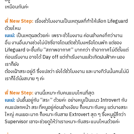
เหมือนกันค่ะ
พี่ New Step:
เรื่องชั่วโมงงานเป็นเหตุผลที่ทำให้เลือก Lifeguard
ด้วยไหม
เนเน่:
เป็นเหตุผลด้วยค่ะ เพราะชั่วโมงงาน ค่อนข้างคงที่กว่างาน
อื่น งานอื่นบางช่วงไม่บิซซี่อาจโดนตัดชั่วโมงหรือโดนพัก แต่ของ
Lifeguard จะขึ้นกับ “สภาพอากาศ” มากกว่า ถ้าอากาศไม่ดีตั้งแต่
ก่อนเริ่มงาน อาจได้ Day off แต่ถ้าเริ่มงานแล้วเกิดฝนฟ้าคะนอง
เราก็ยัง
ต้องเฝ้าสระอยู่ดี ซึ่งแปลว่า ยังได้ชั่วโมงงาน และบางทีวันนั้นคนไม่มี
เราก็ได้นั่งสบาย ๆ ค่ะ
พี่ New Step:
งานนี้เหมาะกับคนแบบไหนที่สุด
เนเน่:
มันขึ้นอยู่กับ “สระ” ด้วยค่ะ อย่างหนูเป็นแนว Introvert กับ
คนแปลกหน้า สระที่หนูอยู่ค่อนข้างเงียบ ก็เหมาะกับหนู แต่บางสระ
ใหญ่ คนเยอะมาก ก็เหมาะกับสาย Extrovert สุด ๆ ซึ่งหนูรู้สึกว่า
Supervisor เขาจะช่วยดูให้ว่าเราเหมาะกับสระแบบไหนด้วยค่ะ