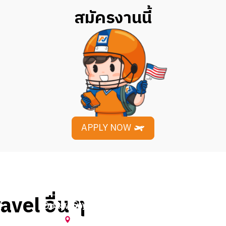
สมัครงานนี้
APPLY NOW
avel อื่น ๆ
Surf Style (Summer 2025) by
t
Dollywood (Spring 2023) by Meen
Tapannek
A
Pigeon Forge
,
Tennessee