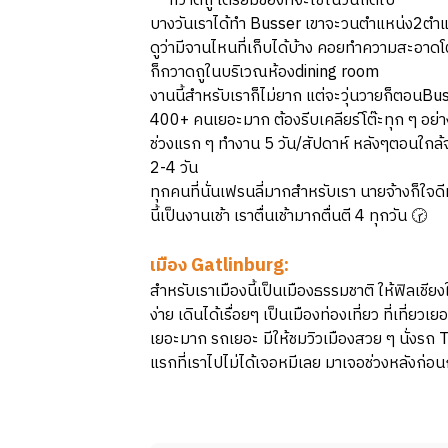
กวาดถู เตรียมของที่จะใช้ในวันถัดไป
บางวันเราได้ทำ Busser เขาจะวนตำแหน่ง2ตำแหน
ดูว่ามีจานไหนที่เก็บได้บ้าง คอยทำความสะอาดโต๊
ก็กวาดถูในบริเวณห้องdining room
งานนี้สำหรับเราก็ไม่ยาก แต่จะวุ่นวายก็ตอนBus
400+ คนเยอะมาก ต้องรีบเคลียร์โต๊ะทุก ๆ อย่
ช่วงแรก ๆ ทำงาน 5 วัน/สัปดาห์ หลังๆตอนใกล้
2-4 วัน
ทุกคนที่นั่นเฟรนลี่มากสำหรับเรา นายจ้างก็ใจดีม
นี้เป็นงานเช้า เราตื่นเช้ามากตื่นตี 4 ทุกวัน 🕝
เมือง Gatlinburg:
สำหรับเราเมืองนี้เป็นเมืองธรรมชาติ ให้ฟิลเชี
ง่าย เดินได้เรื่อยๆ เป็นเมืองท่องเที่ยว ที่เที่ย
เยอะมาก รถเยอะ มีให้ชมวิวเมืองสวย ๆ นั่งรถ Tr
แรกที่เราไปไม่ได้เจอหมีเลย มาเจอช่วงหลังก่อนก