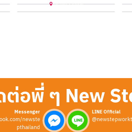
Destin
,
Florida
ดต่อพี่ ๆ New S
Messenger
LINE Official
ook.com/newste
@newstepworkt
pthailand