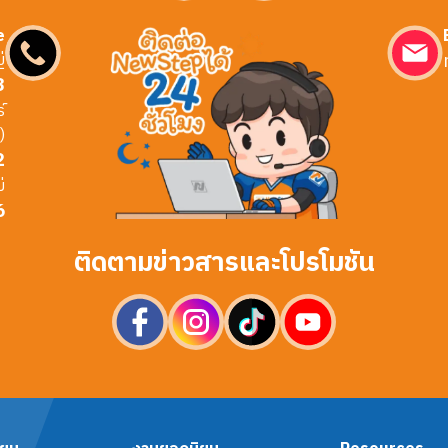
e
่
3
์
)
2
่
6
ติดตามข่าวสารและโปรโมชัน