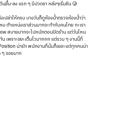
ดินขึ้น-ลง แรก ๆ มีปวดขา หลังๆเริ่มชิน 🥲
ังเปล่าให้ครบ บางวันก็ดูห้องน้ำตรวจห้องน้ำว่า
บไหม ตำแหน่งเราส่วนมากจะทำกับคนไทย กะเรา
ง Slow สบายมากจะไปหนักตอนปิดร้าน แต่วันไหน
ทัน เพราะขยะเต็มไวมากกก แต่รวม ๆ งานนี้ที่
osition น่ารัก พนักงานที่นั่นก็เยอะแต่ทุกคนน่า
ุก ๆ จอยมาก