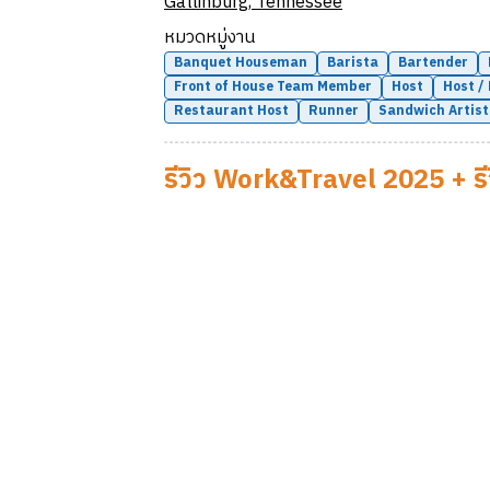
Gatlinburg
,
Tennessee
หมวดหมู่งาน
Banquet Houseman
Barista
Bartender
Front of House Team Member
Host
Host /
Restaurant Host
Runner
Sandwich Artist
รีวิว Work&Travel 2025 + ร