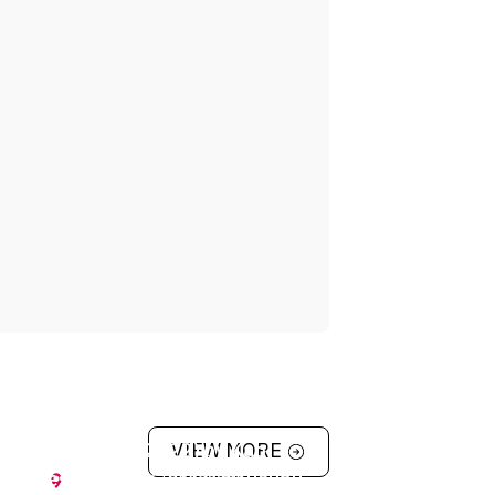
Ober (Spring 2022) by Kao
VIEW MORE
nakeesta (Spring 2023) by น้ำหอม
Gatlinburg
,
Tennessee