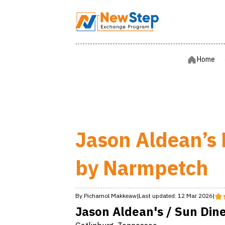
Home
Home
Jason Aldean’s 
by Narmpetch
By
Pichamol
Makkeaw
|
Last updated:
12 Mar 2026
|
Jason Aldean's / Sun Din