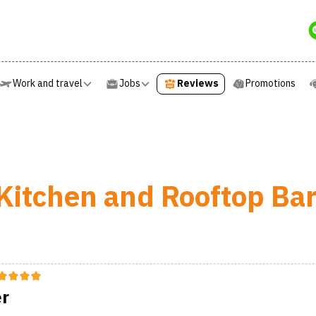
Work and travel
Jobs
Reviews
Promotions
Work and travel
Jobs
Reviews
Promotions
Kitchen and Rooftop Bar
er