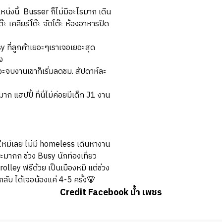
่งนี้ Busser ก็ไม่มีอะไรมาก เดิน
ะ เคลียร์โต๊ะ จัดโต๊ะ ห้องอาหารปิด
y ที่ลูกค้าเยอะๆเราเจอเยอะสุด
าง
จะจบงานเขาก็เริ่มลดชม. สัปดาห์ละ
าก แฮปปี้ ที่นี่ไม่ค่อยมีเด็ก J1 งาน
ยงใหม่เลย ไม่มี homeless เดินหางาน
วเยอะมากก ช่วง Busy นักท่องเที่ยว
olley ฟรีด้วย เป็นเมืองหมี แต่ช่วง
ลับ ได้เจอน้องแค่ 4-5 ครั้ง🐻
Credit Facebook น้ำ เพชร