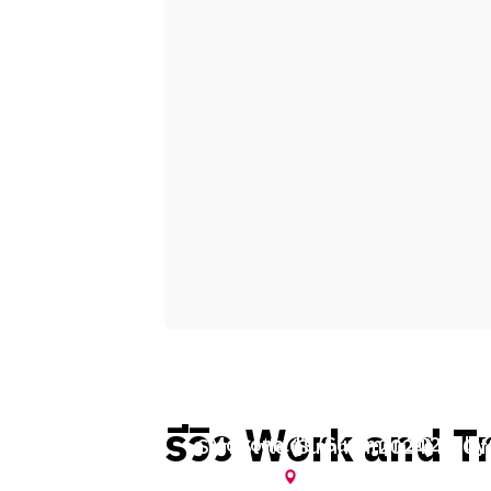
รีวิว Work and Tr
McDonald’s (Summer 2024) by
Surf Style (Summer 2024) by Gif
Peraphat
Destin
,
Florida