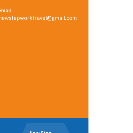
Email
newstepworktravel@gmail.com