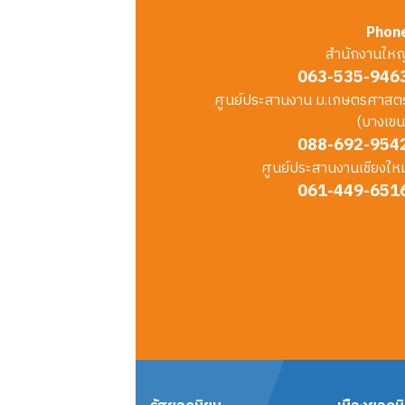
Phon
สำนักงานใหญ
063-535-946
ศูนย์ประสานงาน ม.เกษตรศาสตร
(บางเขน
088-692-954
ศูนย์ประสานงานเชียงใหม
061-449-651