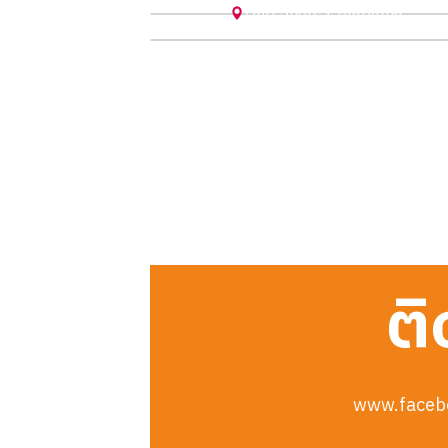
Gulf Shores
,
Alabama
ติ
www.faceb