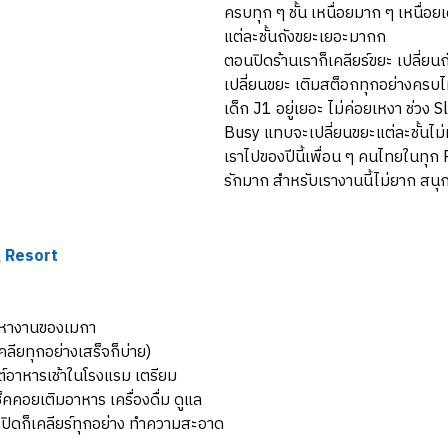
ครบทุก ๆ ชั้น เหนื่อยมาก ๆ เหนื่อยเ
แต่ละชั้นถังขยะเยอะมากก
ตอนปิดร้านเราก็เคลียร์ขยะ เปลี่ยนถ
เปลี่ยนขยะ เติมสต็อกทุกอย่างคร
เด็ก J1 อยู่เยอะ ไม่ค่อยเหงา ช่ว
Busy แทบจะเปลี่ยนขยะแต่ละชั้นไม่
เราไปของปีนี้เพื่อน ๆ คนไทยในทุก P
รักมาก สำหรับเรางานนี้ไม่ยาก สน
g Resort
อพหางานของเมกา
ียทุกอย่างเสร็จก็บ่าย)
์อาหารเช้าในโรงแรม เตรียม
คคอยเติมอาหาร เครื่องดื่ม ดูแล
ดก็เคลียร์ทุกอย่าง ทำความสะอาด