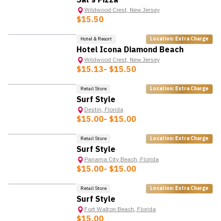
Sal's Pizza
Wildwood Crest
,
New Jersey
$15.50
Hotel & Resort
Location: Extra Charge
Hotel Icona Diamond Beach
Wildwood Crest
,
New Jersey
$15.13
- $15.50
Retail Store
Location: Extra Charge
Surf Style
Destin
,
Florida
$15.00
- $15.00
Retail Store
Location: Extra Charge
HOT
Surf Style
Panama City Beach
,
Florida
$15.00
- $15.00
Retail Store
Location: Extra Charge
Surf Style
Fort Walton Beach
,
Florida
$15.00