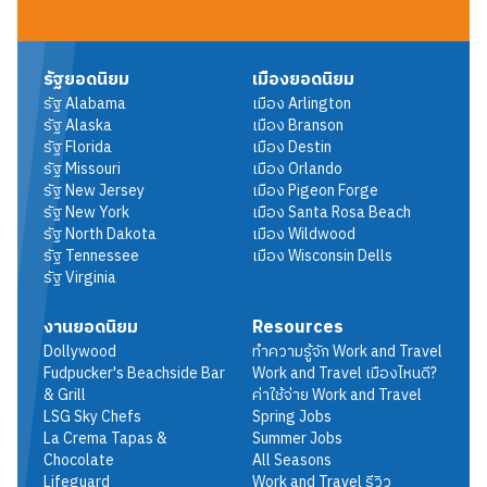
รัฐยอดนิยม
เมืองยอดนิยม
รัฐ
Alabama
เมือง
Arlington
รัฐ
Alaska
เมือง
Branson
รัฐ
Florida
เมือง
Destin
รัฐ
Missouri
เมือง
Orlando
รัฐ
New Jersey
เมือง
Pigeon Forge
รัฐ
New York
เมือง
Santa Rosa Beach
รัฐ
North Dakota
เมือง
Wildwood
รัฐ
Tennessee
เมือง
Wisconsin Dells
รัฐ
Virginia
งานยอดนิยม
Resources
Dollywood
ทำความรู้จัก Work and Travel
Fudpucker's Beachside Bar
Work and Travel เมืองไหนดี?
& Grill
ค่าใช้จ่าย Work and Travel
LSG Sky Chefs
Spring Jobs
La Crema Tapas &
Summer Jobs
Chocolate
All Seasons
Lifeguard
Work and Travel รีวิว