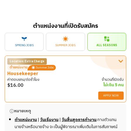
ตำแหน่งงานที่เปิดรับสมัคร
SPRING JOBS
SUMMER JOBS
ALL SEASONS
Location: Extra Charge
ตำแหน่งงาน
Summer Jobs
Housekeeper
ค่าตอบแทน/ต่อชั่วโมง
จำนวนที่เปิดรับ
$
16.00
ไม่เกิน 5 คน
APPLY NOW
รายละเอียดงาน
หมายเหตุ
รบกวนสอบถามข้อมูลเพิ่มเติมกับทีมงาน New Step
ตำแหน่งงาน
|
วันเริ่มงาน
|
วันสิ้นสุดการทำงาน
ทางตัวแทน
นายจ้างหรือนายจ้าง จะเป็นผู้พิจารณาเพิ่มเติมในการสัมภาษณ์