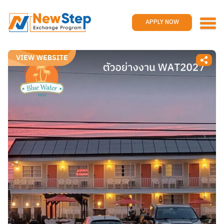
Home
Work and travel
APPLY NOW
Jobs
Reviews
Promotions
Contact us
APPLY NOW