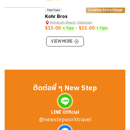
Fast Food
Location: Extra Charge
Kohr Bros
Rehoboth Beach
,
Delaware
$15.00
- $15.00
+ Tips
+ Tips
VIEW MORE
ติดต่อพี่ ๆ New Step
LINE Official
@newstepworktravel