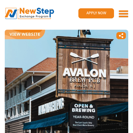
Home
Work and travel
APPLY NOW
Jobs
Reviews
Promotions
Contact us
APPLY NOW