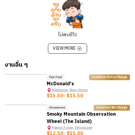
ไม่พบรีวิว
VIEW MORE
งานอื่น ๆ
Fast Food
Location: Extra Charge
McDonald's
Wildwood
,
New Jersey
$15.50
- $15.50
Amusement
Location: No Charge
HOT
Smoky Mountain Observation
Wheel (The Island)
Pigeon Forge
,
Tennessee
$12.50
- $15.00