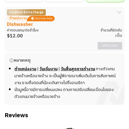
Location: Extra Charge
ตำแหน่งงาน
Summer Jobs
Dishwasher
ค่าตอบแทน/ต่อชั่วโมง
จำนวนที่เปิดรับ
$
12.00
เต็ม
APPLY NOW
รายละเอียดงาน
หมายเหตุ
รบกวนสอบถามข้อมูลเพิ่มเติมกับทีมงาน NewStep
ตำแหน่งงาน
|
วันเริ่มงาน
|
วันสิ้นสุดการทำงาน
ทางตัวแทน
นายจ้างหรือนายจ้าง จะเป็นผู้พิจารณาเพิ่มเติมในการสัมภาษณ์
งาน รวมถึงตอนที่น้องเดินทางไปถึงอเมริกา
ข้อมูลนี้อาจมีการเปลี่ยนแปลง ตามการปรับเปลี่ยนเงื่อนไขของ
ตัวแทนนายจ้างหรือนายจ้าง
Reviews