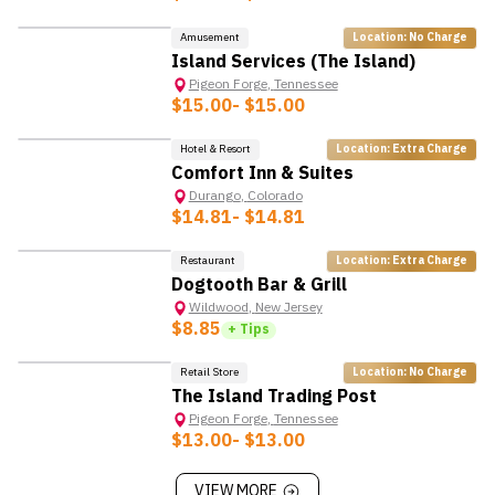
Amusement
Location: No Charge
Island Services (The Island)
Pigeon Forge
,
Tennessee
$15.00
- $15.00
Hotel & Resort
Location: Extra Charge
Comfort Inn & Suites
Durango
,
Colorado
$14.81
- $14.81
Restaurant
Location: Extra Charge
Dogtooth Bar & Grill
Wildwood
,
New Jersey
$8.85
+ Tips
Retail Store
Location: No Charge
The Island Trading Post
Pigeon Forge
,
Tennessee
$13.00
- $13.00
VIEW MORE