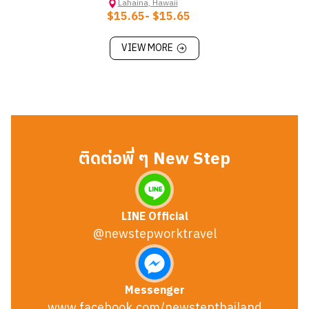
Lahaina
,
Hawaii
$15.65
- $15.65
VIEW MORE
ติดต่อพี่ ๆ New Step
LINE Official
@newstepworktravel
Messenger
www.facebook.com/newstepthailand