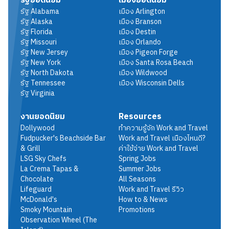
รัฐยอดนิยม
เมืองยอดนิยม
รัฐ
Alabama
เมือง
Arlington
รัฐ
Alaska
เมือง
Branson
รัฐ
Florida
เมือง
Destin
รัฐ
Missouri
เมือง
Orlando
รัฐ
New Jersey
เมือง
Pigeon Forge
รัฐ
New York
เมือง
Santa Rosa Beach
รัฐ
North Dakota
เมือง
Wildwood
รัฐ
Tennessee
เมือง
Wisconsin Dells
รัฐ
Virginia
งานยอดนิยม
Resources
Dollywood
ทำความรู้จัก Work and Travel
Fudpucker's Beachside Bar
Work and Travel เมืองไหนดี?
& Grill
ค่าใช้จ่าย Work and Travel
LSG Sky Chefs
Spring Jobs
La Crema Tapas &
Summer Jobs
Chocolate
All Seasons
Lifeguard
Work and Travel รีวิว
McDonald's
How to & News
Smoky Mountain
Promotions
Observation Wheel (The