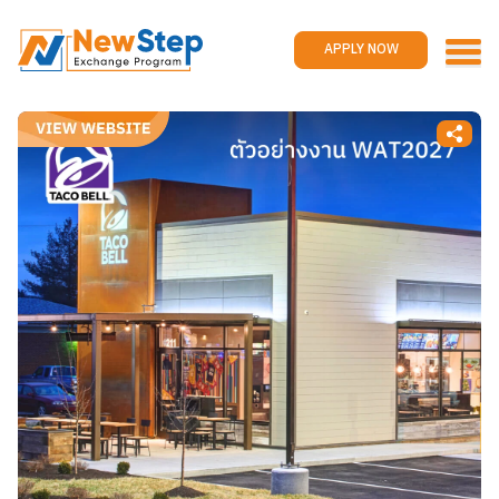
Home
Work and travel
APPLY NOW
Jobs
Reviews
Promotions
Contact us
APPLY NOW