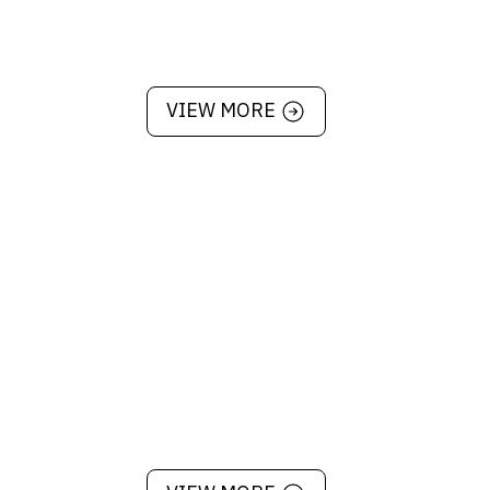
น้อย
ะหลังสิ้นสุดกะ นำขยะไปทิ้ง และทำความ
VIEW MORE
การทำงานของเครื่องล้างจานรวมถึงนำภาชนะ