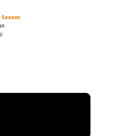
 Season
un
p