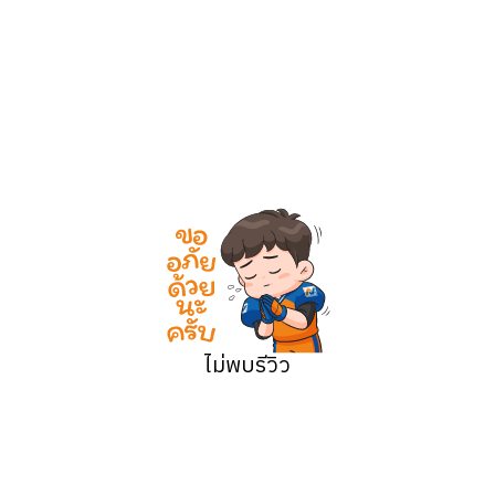
ีปริมาณเพียงพอ และแจ้งให้หัวหน้างานทราบเมื่อวัตถุดิบเหลือในปริมาณ
ภูมิที่เหมาะสม และรายงานหัวหน้างานทันทีเมื่อพบปัญหา
 รวมถึงอุปกรณ์และเครื่องใช้ทั้งหมด ตู้เย็นและตู้แช่แข็งในระหว่างแล
รทำความสะอาดห้องครัว
าณน้ำยาล้างจาน และอุณภูมิน้ำที่เหมาะสม
ื่องล้างจานอย่างระมัดระวัง เพื่อป้องกันการแตกหัก สูญหาย และดูแล
งตำแหน่ง รวมทั้งปฏิบัติหน้าอื่น ๆ ตามที่ได้รับมอบหมาย
จ้าง
ไม่พบรีวิว