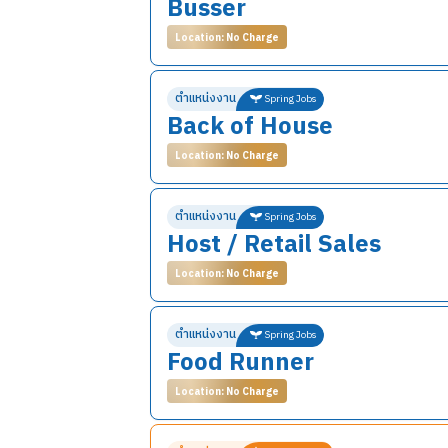
Busser
Location: No Charge
รายละเอียดงาน
ตำแหน่งงาน
Spring Jobs
Back of House
ดูแลรักษาความสะอาดของบริเวณร้านอา
เก็บภาชนนะในการรับประทานอาหารและอุปก
Location: No Charge
เทเศษอาหารและกระดาษลงถังขยะ
ถูพื้น จัดโต๊ะ เก้าอี้ และดูแลความเรียบร้อ
รายละเอียดงาน
ทำหน้าที่อื่น ๆ ตามที่ได้รับมอบหมาย
ตำแหน่งงาน
Spring Jobs
Host / Retail Sales
ตำแหน่ง Back of House (Line Cook, Pre
ผู้ที่ทำงานตำแหน่งนี้อาจต้องหมุนเวียนระหว่า
Location: No Charge
หน้าที่และความรับผิดชอบ
*ข้อมูลนี้อาจมีการเปลี่ยนแปลง ขึ้นอยู่กับนาย
ตรวจสอบเครื่องมือ เครื่องใช้ และอุปกรณ
รายละเอียดงาน
พร้อมตามความจำเป็น
ตำแหน่งงาน
Spring Jobs
Food Runner
ผู้ที่ทำงานในตำแหน่งนี้จะหมุนเวียนทำหน้าที่ต่
เตรียมวัตถุดิบสำหรับการประกอบอาหาร ท
จัดเตรียมปริมาณอาหารในแต่ละรายการ
Location: No Charge
Retail Associate:
จัดเก็บอาหารในภาชนะและสถานที่ที่เหมาะส
ดูแล ตอบคำถาม และให้คำแนะนำกับลูกค้าใน
บริหารจัดการวัตถุดิบและเครื่องปรุงให้ม