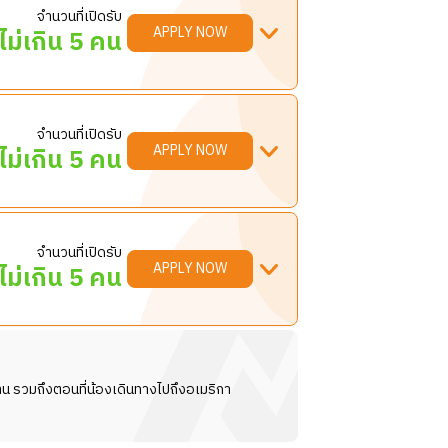
ื่น ๆ ที่ได้รับมอบหมาย
จำนวนที่เปิดรับ
ง และรวดเร็ว
ะหลังสิ้นสุดกะ นำขยะไปทิ้ง และทำความ
APPLY NOW
ไม่เกิน 5 คน
จองโต๊ะอาหาร
การทำงานของเครื่องล้างจานรวมถึงนำภาชนะ
จำนวนที่เปิดรับ
APPLY NOW
ไม่เกิน 5 คน
ติแบบ “Can Do Attitude” สามารถบริหาร
ื่น ๆ ที่ได้รับมอบหมาย
จำนวนที่เปิดรับ
APPLY NOW
ไม่เกิน 5 คน
วางตามคู่มือที่กำหนดไว้ และเติมสต็อกให้
จองโต๊ะอาหาร
น รวมถึงตอนที่น้องเดินทางไปถึงอเมริกา
มาตรฐานที่กำหนด