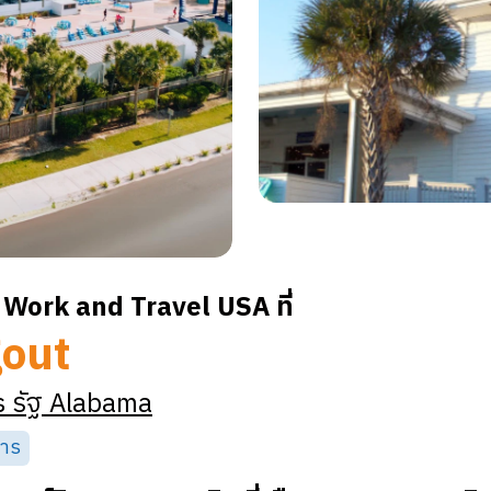
Work and Travel USA ที่
out
s
รัฐ
Alabama
หาร