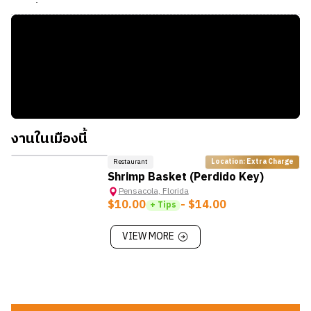
บัตร 7 วัน (7 Day Pass):
ประมาณ $14.50
สวยงาม
ภาษีที่จะถูกหักจากรายได้
บัตร 30 วัน (30 Day Pass):
ประมาณ $47.00
Historic Pensacola Village:
ย่านประวัติศาสตร์และ
State Tax:
-
พิพิธภัณฑ์
Federal Tax:
อัตราก้าวหน้าตามรายได้
Naval Aviation Museum:
พิพิธภัณฑ์การบินทหารชื่อดัง
ภาษีในการซื้อสินค้า
Downtown Pensacola:
ร้านอาหาร คาเฟ่ และกิจกรรมท้องถิ่น
Sales Tax:
7.5%
งานในเมืองนี้
Restaurant
Location: Extra Charge
Shrimp Basket (Perdido Key)
Pensacola
,
Florida
$10.00
- $14.00
+ Tips
VIEW MORE