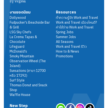
รัฐ
Virginia
งานยอดนิยม
Resources
Dollywood
ทำความรู้จัก Work and Travel
Fudpucker's Beachside Bar
Work and Travel เมืองไหนดี?
& Grill
ค่าใช้จ่าย Work and Travel
LSG Sky Chefs
Spring Jobs
La Crema Tapas &
Summer Jobs
Chocolate
All Seasons
Lifeguard
Work and Travel รีวิว
McDonald's
How to & News
Smoky Mountain
Promotions
Observation Wheel (The
Island)
Sunsations (สาขา 12700
หรือ 17292)
Surf Style
Thomas Donut and Snack
Shop
Waffle House
New Step