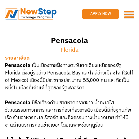
Home
Work and travel
APPLY NOW
Jobs
Reviews
Pensacola
Promotions
Florida
Contact us
APPLY NOW
รายละเอียด
Pensacola
เป็นเมืองชายฝั่งทางตะวันตกเฉียงเหนือของรัฐ
Florida ตั้งอยู่ริมอ่าว Pensacola Bay และใกล้อ่าวเม็กซิโก (Gulf
of Mexico) เมืองนี้มีประชากรประมาณ 55,000 คน และถือเป็น
หนึ่งในเมืองที่เก่าแก่ที่สุดของรัฐฟลอริดา
Pensacola
มีชื่อเสียงด้าน ชายหาดทรายขาว น้ำทะเลใส
วัฒนธรรมทางทหาร และการท่องเที่ยวชายฝั่ง เมืองนี้มีทั้งฐานทัพ
เรือ ร้านอาหารทะเล รีสอร์ต และกิจกรรมทางน้ำมากมาย ทำให้มี
งานด้านบริการค่อนข้างเยอะ โดยเฉพาะช่วงฤดูร้อน