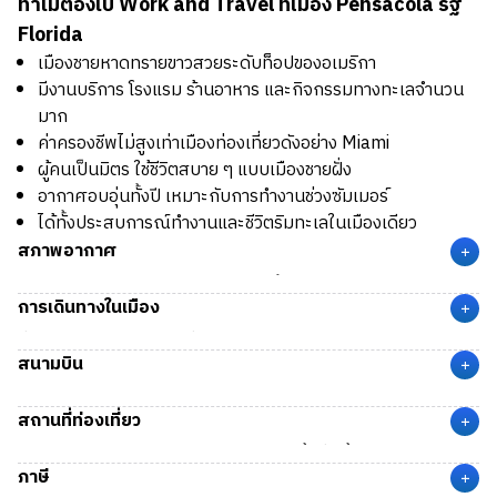
ทำไมต้องไป Work and Travel ที่เมือง Pensacola รัฐ
Florida
เมืองชายหาดทรายขาวสวยระดับท็อปของอเมริกา
มีงานบริการ โรงแรม ร้านอาหาร และกิจกรรมทางทะเลจำนวน
มาก
ค่าครองชีพไม่สูงเท่าเมืองท่องเที่ยวดังอย่าง Miami
ผู้คนเป็นมิตร ใช้ชีวิตสบาย ๆ แบบเมืองชายฝั่ง
อากาศอบอุ่นทั้งปี เหมาะกับการทำงานช่วงซัมเมอร์
ได้ทั้งประสบการณ์ทำงานและชีวิตริมทะเลในเมืองเดียว
สภาพอากาศ
+
Pensacola
มีภูมิอากาศแบบอบอุ่นชื้น (Humid Subtropical
การเดินทางในเมือง
Climate)
+
ฤดูใบไม้ผลิ (Spring)
มีอากาศอบอุ่น อุณหภูมิเฉลี่ยอยู่ที่ 18–28
ที่ Pensacola เป็นเมืองที่เดินทางสะดวก มีรถบัส Escambia
สนามบิน
°C
County Area Transit (ECAT) ให้บริการภายในเมือง โดยมีราคา
+
ฤดูร้อน (Summer)
มีอากาศร้อน ชื้น และมีฝนบ้าง อุณหภูมิเฉลี่ย
ค่าโดยสารดังนี้
สนามบิน PNS
(Pensacola International Airport) เมือง
อยู่ที่ 25–34 °C
สถานที่ท่องเที่ยว
ราคาปกติ (Single Fare):
ประมาณ $1.75 ต่อเที่ยว
Pensacola, FL ห่างจากตัวเมืองประมาณ 7 ไมล์ (11 กม.) ใช้
+
บัตร 20 เที่ยว (Stored Rides):
ประมาณ $29.00
เวลาเดินทางด้วยรถยนต์ประมาณ 10–15 นาที
Pensacola Beach:
ชายหาดทรายขาวขึ้นชื่อ น้ำทะเลใสมาก
ภาษี
บัตร 1 วัน (1 Day Pass):
ประมาณ $5.25
Gulf Islands National Seashore:
อุทยานชายฝั่ง ธรรมชาติ
+